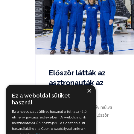
Először látták az
asztronauták az
×
űrhajót,...
Ez a weboldal sütiket
használ
A négy űrhajós, aki egy év múlva
Ez a weboldal sütiket használ a felhasználói
megkerülheti a Holdat, először
élmény javítása érdekében. A weboldalunk
tekinthette...
használatával Ön hozzájárul az összes süti
használatához, a Cookie szabályzatunknak