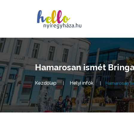
Hamarosan ismét Bringav
Kezdőlap
Helyi infók
Hamarosan is