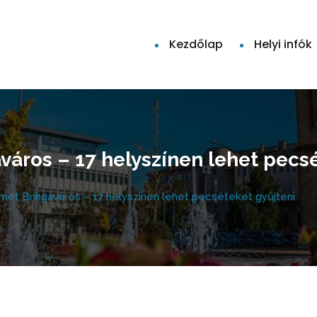
Kezdőlap
Helyi infók
áros – 17 helyszínen lehet pecsé
mét Bringaváros – 17 helyszínen lehet pecséteket gyűjteni