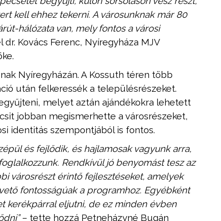
 pecsétet begyűjti, külön sorsoláson vesz részt,
ert kell ehhez tekerni. A városunknak már 80
árút-hálózata van, mely fontos a városi
l dr. Kovács Ferenc, Nyíregyháza MJV
ke.
osnak Nyíregyházán. A Kossuth téren több
áció után felkeressék a településrészeket.
egyűjteni, melyet aztán ajándékokra lehetett
icsit jobban megismerhette a városrészeket,
si identitás szempontjából is fontos.
zépül és fejlődik, és hajlamosak vagyunk arra,
foglalkozzunk. Rendkívül jó benyomást tesz az
 városrészt érintő fejlesztéseket, amelyek
lapvető fontosságúak a programhoz. Egyébként
t kerékpárral eljutni, de ez minden évben
lődni”
– tette hozzá Petneházyné Bugán