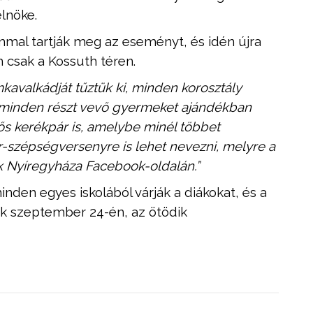
elnöke.
mal tartják meg az eseményt, és idén újra
 csak a Kossuth téren.
kavalkádját tűztük ki, minden korosztály
 minden részt vevő gyermeket ajándékban
örgős kerékpár is, amelybe minél többet
ár-szépségversenyre is lehet nevezni, melyre a
k Nyíregyháza Facebook-oldalán.”
nden egyes iskolából várják a diákokat, és a
zák szeptember 24-én, az ötödik