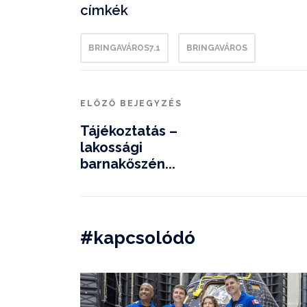
címkék
BRINGAVÁROS7.1
BRINGAVÁROS
ELŐZŐ BEJEGYZÉS
Tájékoztatás –
lakossági
barnakőszén...
#kapcsolódó