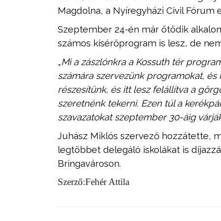
Magdolna, a Nyíregyházi Civil Fórum 
Szeptember 24-én már ötödik alkalom
számos kísérőprogram is lesz, de nem
„
Mi a zászlónkra a Kossuth tér program
számára szervezünk programokat, és
részesítünk, és itt lesz felállítva a g
szeretnénk tekerni. Ezen túl a kerékp
szavazatokat szeptember 30-áig várjá
Juhász Miklós szervező
hozzátette, mi
legtöbbet delegáló iskolákat is díjaz
Bringavároson.
Szerző:Fehér Attila