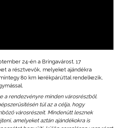
tember 24-én a Bringavárost. 17
et a résztvevők, melyeket ajándékra
 mintegy 80 km kerékpárúttal rendelkezik,
gymással.
re a rendezvényre minden városrészből.
szerűsítésén túl az a célja, hogy
böző városrészeit. Mindenütt lesznek
jteni, amelyeket aztán ajándékokra is