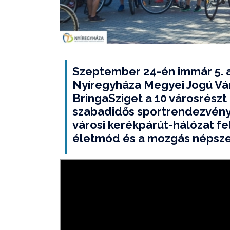
Szeptember 24-én immár 5. 
Nyíregyháza Megyei Jogú Vá
BringaSziget a 10 városrészt 
szabadidős sportrendezvényt
városi kerékpárút-hálózat f
életmód és a mozgás népsze