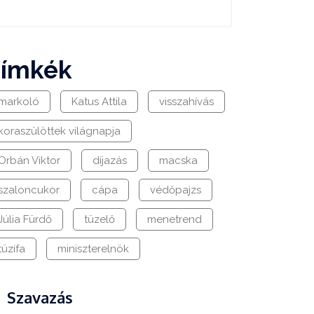
címkék
markoló
Katus Attila
visszahívás
koraszülöttek világnapja
Orbán Viktor
díjazás
macska
szaloncukor
cápa
védőpajzs
Júlia Fürdő
tüzelő
menetrend
tüzifa
miniszterelnök
Szavazás