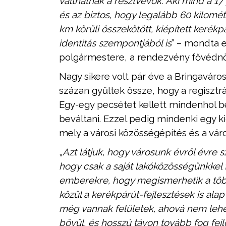
válthatnak a résztvevők. Aki mind a 17
és az biztos, hogy legalább 60 kilomét
km körüli összekötött, kiépített kerékp
identitás szempontjából is
”
– mondta e
polgármestere, a rendezvény
fővédnö
Nagy sikere volt pár éve a Bringavár
százan gyűltek össze, hogy a regisztr
Egy-egy pecsétet kellett mindenhol b
beváltani. Ezzel pedig mindenki egy k
mely a városi közösségépítés és a váro
„
Azt látjuk, hogy városunk évről évre s
hogy csak a saját lakóközösségünkkel 
emberekre, hogy megismerhetik a többi
közül a kerékpárút-fejlesztések is a
még vannak felületek, ahová nem lehe
bővül, és hosszú távon tovább fog fej