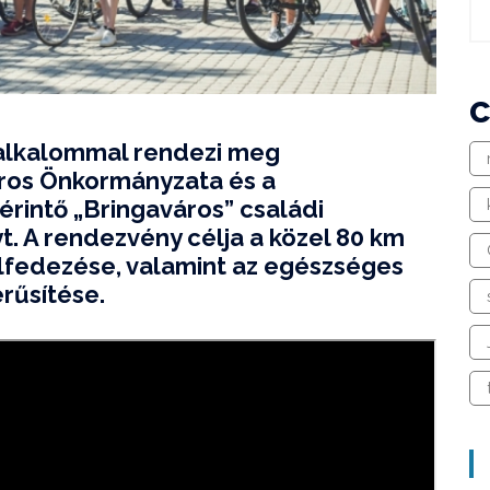
alkalommal rendezi meg
ros Önkormányzata és a
érintő „Bringaváros” családi
. A rendezvény célja a közel 80 km
elfedezése, valamint az egészséges
rűsítése.