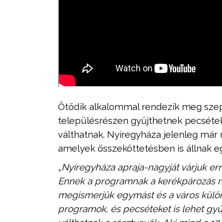
Ötödik alkalommal rendezik meg szep
településrészen gyűjthetnek pecsétek
válthatnak. Nyíregyháza jelenleg már
amelyek összeköttetésben is állnak e
„
Nyíregyháza apraja-nagyját várjuk er
Ennek a programnak a kerékpározás nép
megismerjük egymást és a város külön
programok, és pecséteket is lehet gyű