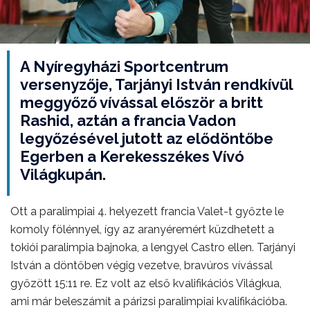
A Nyíregyházi Sportcentrum
versenyzője, Tarjányi István rendkívül
meggyőző vívással először a britt
Rashid, aztán a francia Vadon
legyőzésével jutott az elődöntőbe
Egerben a Kerekesszékes Vívó
Világkupán.
Ott a paralimpiai 4. helyezett francia Valet-t győzte le
komoly fölénnyel, így az aranyéremért küzdhetett a
tokiói paralimpia bajnoka, a lengyel Castro ellen. Tarjányi
István a döntőben végig vezetve, bravúros vívással
győzött 15:11 re. Ez volt az első kvalifikációs Világkua,
ami már beleszámít a párizsi paralimpiai kvalifikációba.