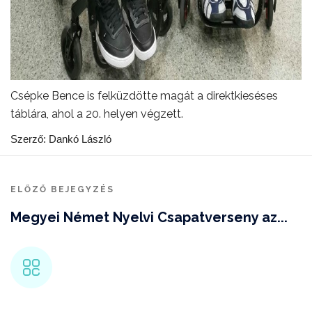
Csépke Bence is felküzdötte magát a direktkieséses
táblára, ahol a 20. helyen végzett.
Szerző: Dankó László
ELŐZŐ BEJEGYZÉS
Megyei Német Nyelvi Csapatverseny az...