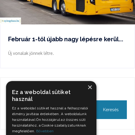
Február 1-től újabb nagy lépésre kerül...
Új vonalak jönnek létre.
×
Keresés
Ez a weboldal sütiket
használ
Ez a weboldal sütiket használ a felhasználói
élmény javítása érdekében. A weboldalunk
használatával Ön hozzájárul az összes süti
használatához, a Cookie szabályzatunknak
megfelelően.
Bővebben