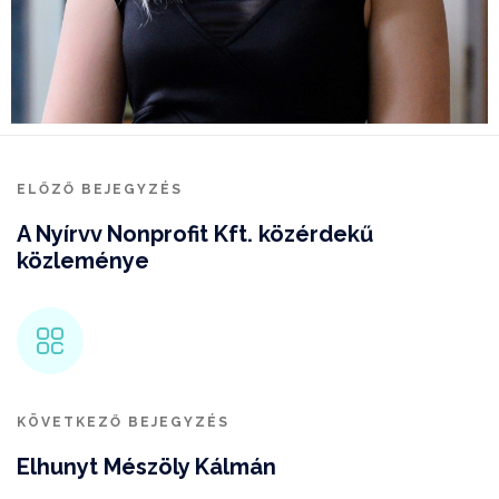
ELŐZŐ BEJEGYZÉS
A Nyírvv Nonprofit Kft. közérdekű
közleménye
KÖVETKEZŐ BEJEGYZÉS
Elhunyt Mészöly Kálmán