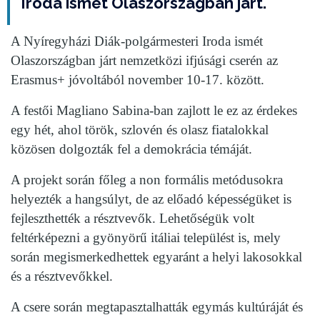
Iroda ismét Olaszországban járt.
A Nyíregyházi Diák-polgármesteri Iroda ismét
Olaszországban járt nemzetközi ifjúsági cserén az
Erasmus+ jóvoltából november 10-17. között.
A festői Magliano Sabina-ban zajlott le ez az érdekes
egy hét, ahol török, szlovén és olasz fiatalokkal
közösen dolgozták fel a demokrácia témáját.
A projekt során főleg a non formális metódusokra
helyezték a hangsúlyt, de az előadó képességüket is
fejleszthették a résztvevők. Lehetőségük volt
feltérképezni a gyönyörű itáliai települést is, mely
során megismerkedhettek egyaránt a helyi lakosokkal
és a résztvevőkkel.
A csere során megtapasztalhatták egymás kultúráját és