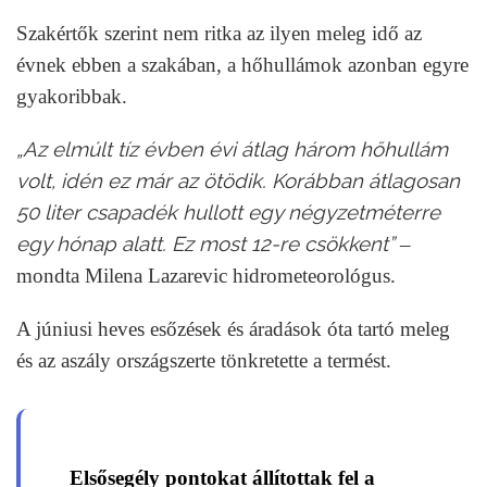
Szakértők szerint nem ritka az ilyen meleg idő az
évnek ebben a szakában, a hőhullámok azonban egyre
gyakoribbak.
„Az elmúlt tíz évben évi átlag három hőhullám
volt, idén ez már az ötödik. Korábban átlagosan
50 liter csapadék hullott egy négyzetméterre
egy hónap alatt. Ez most 12-re csökkent”
–
mondta Milena Lazarevic hidrometeorológus.
A júniusi heves esőzések és áradások óta tartó meleg
és az aszály országszerte tönkretette a termést.
Elsősegély pontokat állítottak fel a