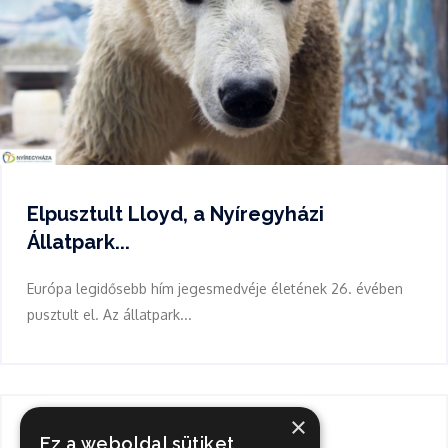
Elpusztult Lloyd, a Nyíregyházi
Állatpark...
Európa legidősebb hím jegesmedvéje életének 26. évében
pusztult el. Az állatpark...
×
Keresés
Ez a weboldal sütiket