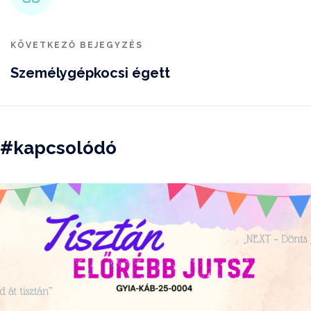
KÖVETKEZŐ BEJEGYZÉS
Személygépkocsi égett
#kapcsolódó