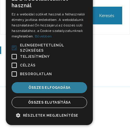
használ
Ez a weboldal sütiket használ a felhasználói
élmény javítása érdekében. A weboldalunk
használatával Ön hozzájárul az összes süti
használatához, a Cookie szabályzatunknak
megfelelően.
Bővebben
ELENGEDHETETLENÜL
Szavazás
SZÜKSÉGES
TELJESÍTMÉNY
CÉLZÁS
BESOROLATLAN
ÖSSZES ELFOGADÁSA
ÖSSZES ELUTASÍTÁSA
RÉSZLETEK MEGJELENÍTÉSE