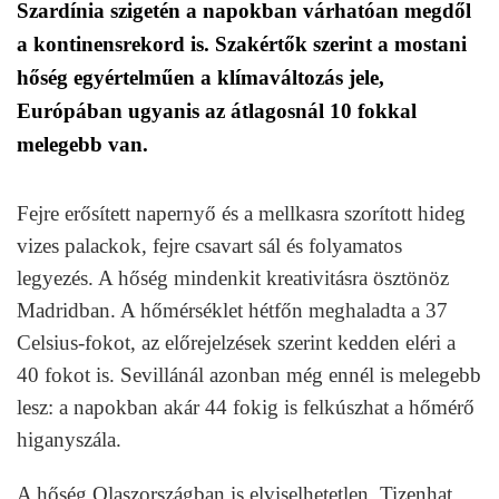
Szardínia szigetén a napokban várhatóan megdől
a kontinensrekord is. Szakértők szerint a mostani
hőség egyértelműen a klímaváltozás jele,
Európában ugyanis az átlagosnál 10 fokkal
melegebb van.
Fejre erősített napernyő és a mellkasra szorított hideg
vizes palackok, fejre csavart sál és folyamatos
legyezés. A hőség mindenkit kreativitásra ösztönöz
Madridban. A hőmérséklet hétfőn meghaladta a 37
Celsius-fokot, az előrejelzések szerint kedden eléri a
40 fokot is. Sevillánál azonban még ennél is melegebb
lesz: a napokban akár 44 fokig is felkúszhat a hőmérő
higanyszála.
A hőség Olaszországban is elviselhetetlen. Tizenhat