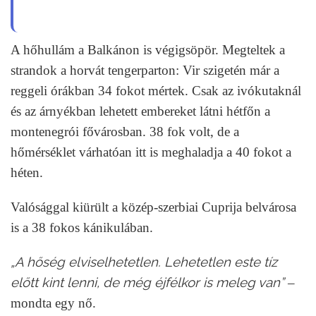
A hőhullám a Balkánon is végigsöpör. Megteltek a
strandok a horvát tengerparton: Vir szigetén már a
reggeli órákban 34 fokot mértek. Csak az ivókutaknál
és az árnyékban lehetett embereket látni hétfőn a
montenegrói fővárosban. 38 fok volt, de a
hőmérséklet várhatóan itt is meghaladja a 40 fokot a
héten.
Valósággal kiürült a közép-szerbiai Cuprija belvárosa
is a 38 fokos kánikulában.
„A hőség elviselhetetlen. Lehetetlen este tíz
előtt kint lenni, de még éjfélkor is meleg van”
–
mondta egy nő.