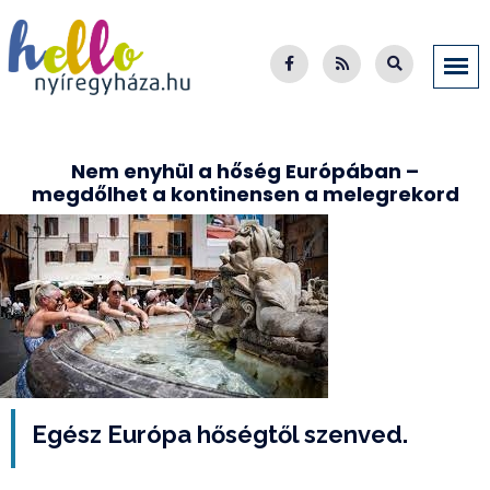
Nem enyhül a hőség Európában –
megdőlhet a kontinensen a melegrekord
Egész Európa hőségtől szenved.