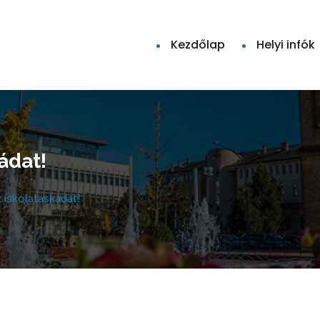
Kezdőlap
Helyi infók
ádat!
 iskolatáskádat!