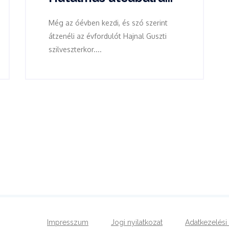
Még az óévben kezdi, és szó szerint
átzenéli az évfordulót Hajnal Guszti
szilveszterkor....
Impresszum
Jogi nyilatkozat
Adatkezelési 