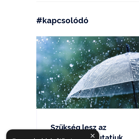
#kapcsolódó
Szükség lesz az
×
esernyőre, mutatjuk,...