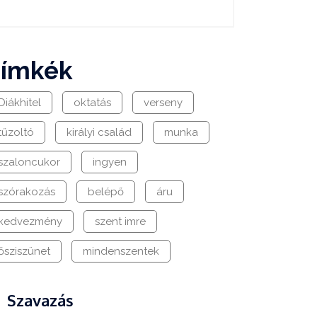
címkék
Diákhitel
oktatás
verseny
tűzoltó
királyi család
munka
szaloncukor
ingyen
szórakozás
belépő
áru
kedvezmény
szent imre
ősziszünet
mindenszentek
Szavazás