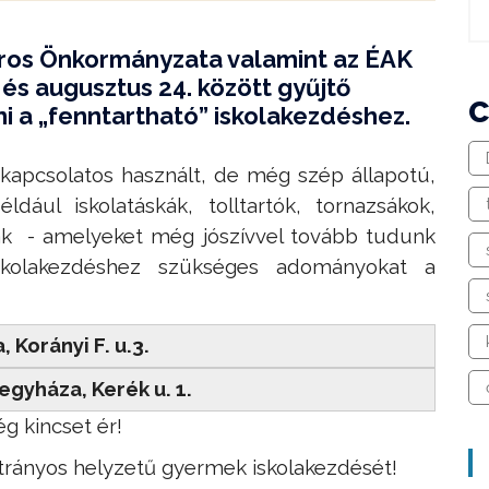
ros Önkormányzata valamint az ÉAK
. és augusztus 24. között gyűjtő
ni a „fenntartható” iskolakezdéshez.
 kapcsolatos használt, de még szép állapotú,
dául iskolatáskák, tolltartók, tornazsákok,
pák - amelyeket még jószívvel tovább tudunk
iskolakezdéshez szükséges adományokat a
 Korányi F. u.3.
gyháza, Kerék u. 1.
g kincset ér!
trányos helyzetű gyermek iskolakezdését!