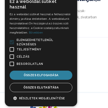
Ez a weboldal sütiket
használ
A déli, délkeleti szél az Észak-
Ez a weboldal sütiket használ a felhasználói
Dunántúlon megerősödik, zivatarban
élmény javítása érdekében. A weboldalunk
viharossá...
használatával Ön hozzájárul az összes süti
használatához, a Cookie szabályzatunknak
megfelelően.
Bővebben
ELENGEDHETETLENÜL
SZÜKSÉGES
TELJESÍTMÉNY
CÉLZÁS
BESOROLATLAN
ÖSSZES ELFOGADÁSA
ÖSSZES ELUTASÍTÁSA
RÉSZLETEK MEGJELENÍTÉSE