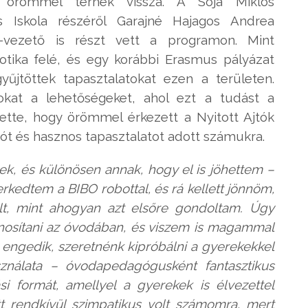
t örömmel térnek vissza. A Sója Miklós
s Iskola részéről Garajné Hajagos Andrea
-vezető is részt vett a programon. Mint
otika felé, és egy korábbi Erasmus pályázat
űjtöttek tapasztalatokat ezen a területen.
kat a lehetőségeket, ahol ezt a tudást a
tette, hogy örömmel érkezett a Nyitott Ajtók
ót és hasznos tapasztalatot adott számukra.
k, és különösen annak, hogy el is jöhettem –
rkedtem a BIBO robottal, és rá kellett jönnöm,
t, mint ahogyan azt elsőre gondoltam. Úgy
znosítani az óvodában, és viszem is magammal
k engedik, szeretnénk kipróbálni a gyerekekkel
asználata – óvodapedagógusként fantasztikus
si formát, amellyel a gyerekek is élvezettel
t rendkívül szimpatikus volt számomra, mert