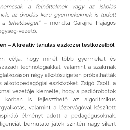
s nemcsak a felnőtteknek vagy az iskolás
nek, az óvodás korú gyermekeknek is tudott
 a lehetőséget” –
mondta Garajné Hajagos
gység-vezető.
en – A kreatív tanulás eszközei testközelből
um célja, hogy minél több gyermeket és
zázadi technológiákkal, valamint a szakmák
oglalkozáson négy alkotószigeten próbálhatták
és alkotópedagógiai eszközöket. Zsigó Zsolt, a
akmai vezetője kiemelte, hogy a padlórobotok
 korban is fejleszthető az algoritmikus
gyalkotás, valamint a lézervágóval készített
inspiráló élményt adott a pedagógusoknak.
igenciát bemutató játék szintén nagy sikert