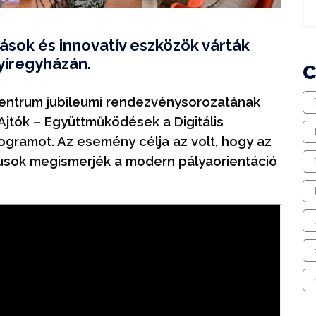
dások és innovatív eszközök várták
íregyházán.
Centrum jubileumi rendezvénysorozatának
Ajtók – Együttműködések a Digitális
gramot. Az esemény célja az volt, hogy az
gusok megismerjék a modern pályaorientáció