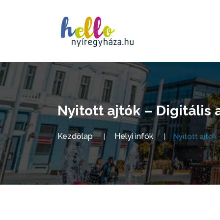
Nyitott ajtók – Digitál
Kezdőlap
Helyi infók
Nyitott ajtók