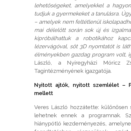
lehetőségeket, amelyekkel a hagyom
tudjuk a gyermekeket a tanulásra. Úgy 
– amelyek nem feltétlenül iskolapadho
mai délelőtt során sok új és izgalma
kipróbálhattuk a robotikához kap
lézervágóval, sőt 3D nyomtatót is lá
élményekben gazdag program volt, i
László, a Nyíregyházi Móricz Z
Tagintézményének igazgatója.
Nyitott ajtók, nyitott szemlélet 
mellett
Veres László hozzátette: különösen
lehetnek ennek a programnak. Sze
hiánypótló kezdeményezés, amelynek