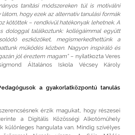
ányos tanítási módszereken túl is motiválni
látom, hogy ezek az alternatív tanulási formák
z kötöttek – rendkívül hatékonyak lehetnek. A
s dologgal találkoztunk: kollégáimmal együtt
csolódó eszközöket, megismerkedhettünk a
thattunk működés közben. Nagyon inspiráló és
gazán jól éreztem magam”
– nyilatkozta Veres
sigmond Általános Iskola Vécsey Károly
– Pedagógusok a gyakorlatközpontú tanulás
 szerencsésnek érzik magukat, hogy részesei
rinte a Digitális Közösségi Alkotóműhely
 különleges hangulata van. Mindig szívélyes