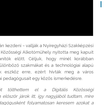
án kezdeni – vallják a Nyíregyházi Szakképzési
s Közösségi Alkotóműhely nyitotta meg kapuit
ítók előtt. Céljuk, hogy minél korábban
lönböző szakmákat és a technológiai alapú
ek eszköz erre, ezért hívták meg a város
ai pedagógusait egy közös ismerkedésre.
t tölthettem el a Digitális Közösségi
lőször járok itt, így nagyjából tudtam, mire
edagógusként folyamatosan keresem azokat a