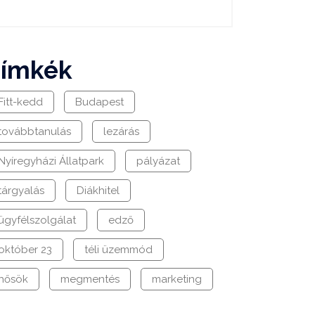
címkék
Fitt-kedd
Budapest
továbbtanulás
lezárás
Nyíregyházi Állatpark
pályázat
tárgyalás
Diákhitel
ügyfélszolgálat
edző
október 23
téli üzemmód
hősök
megmentés
marketing