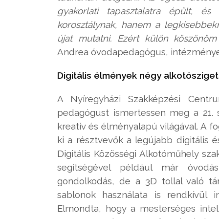
gyakorlati tapasztalatra épült, é
korosztálynak, hanem a legkisebbek
újat mutatni. Ezért külön köszönöm
Andrea óvodapedagógus, intézménye
Digitális élmények négy alkotósziget
A Nyíregyházi Szakképzési Centr
pedagógust ismertessen meg a 21. s
kreatív és élményalapú világával. A f
ki a résztvevők a legújabb digitális 
Digitális Közösségi Alkotóműhely sz
segítségével például már óvodás
gondolkodás, de a 3D tollal való tár
sablonok használata is rendkívül 
Elmondta, hogy a mesterséges intell