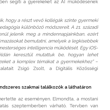
tően segíti a gyerekeket az AI működésének
szik, hogy a részt vevő kollégák szinte gyermeki
pedagógia különböző módszereit. A 21. századi
enül jelenik meg a mindennapjainkban, ezért
almazásokat bemutatni, amelyek a legkisebbek
 mesterséges intelligencia működését. Egy iOS-
éldán keresztül mutattuk be, hogyan lehet
 ezeket a komplex témákat a gyermekekhez”
–
latait Zsigó Zsolt, a Digitális Közösségi
endszeres szakmai találkozók a láthatáron
ismertette az eseményen. Elmondta, a mostani
atás szeptemberben várható. Tervben van