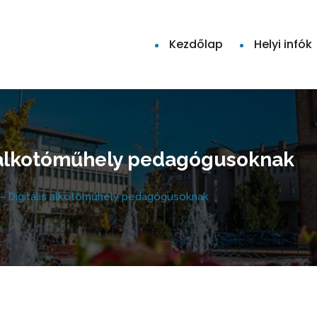
Kezdőlap
Helyi infók
is alkotóműhely pedagógusoknak
 – Digitális alkotóműhely pedagógusoknak