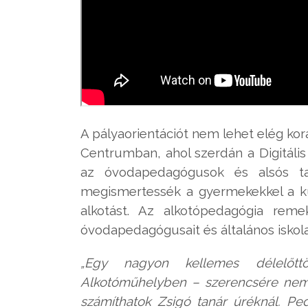
A pályaorientációt nem lehet elég kor
Centrumban, ahol szerdán a Digitáli
az óvodapedagógusok és alsós tan
megismertessék a gyermekekkel a kü
alkotást. Az alkotópedagógia rem
óvodapedagógusait és általános iskol
„Egy nagyon kellemes délelőttö
Alkotóműhelyben – szerencsére nem e
számíthatok Zsigó tanár úréknál. P