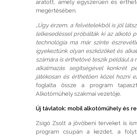
aratott, amely egyszerűen és érthe
megértésében.
„Úgy érzem, a felvételekből is jól lát
lelkesedéssel próbálták ki az alkotó 
technológia ma már szinte észrevétl
igyekeztünk olyan eszközöket és alk
számára is érthetővé teszik például a
alkalmazás segítségével konkrét p
játékosan és érthetően közel hozni
foglalta össze a program tapaszta
Alkotóműhely szakmai vezetője.
Új távlatok: mobil alkotóműhely és r
Zsigó Zsolt a jövőbeni terveket is 
program csupán a kezdet, a folyt