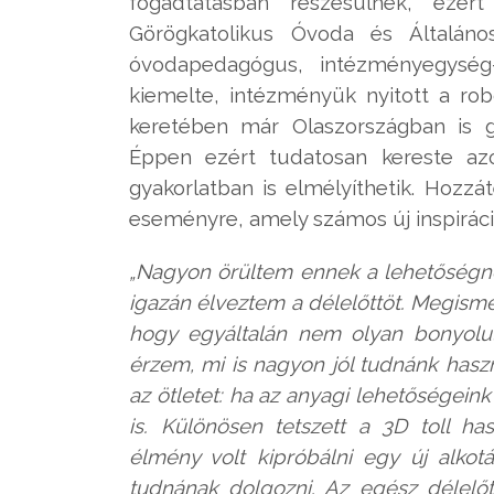
fogadtatásban részesülnek, ezér
Görögkatolikus Óvoda és Általáno
óvodapedagógus, intézményegység
kiemelte, intézményük nyitott a rob
keretében már Olaszországban is gy
Éppen ezért tudatosan kereste azo
gyakorlatban is elmélyíthetik. Hozzá
eseményre, amely számos új inspiráci
„Nagyon örültem ennek a lehetőségne
igazán élveztem a délelőttöt. Megisme
hogy egyáltalán nem olyan bonyolul
érzem, mi is nagyon jól tudnánk has
az ötletet: ha az anyagi lehetőségein
is. Különösen tetszett a 3D toll h
élmény volt kipróbálni egy új alkotá
tudnának dolgozni. Az egész délelőt