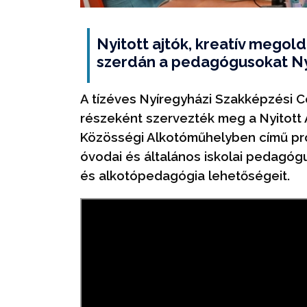
Nyitott ajtók, kreatív megol
szerdán a pedagógusokat Ny
A tízéves Nyíregyházi Szakképzési 
részeként szervezték meg a Nyitott 
Közösségi Alkotóműhelyben című pro
óvodai és általános iskolai pedagó
és alkotópedagógia lehetőségeit.