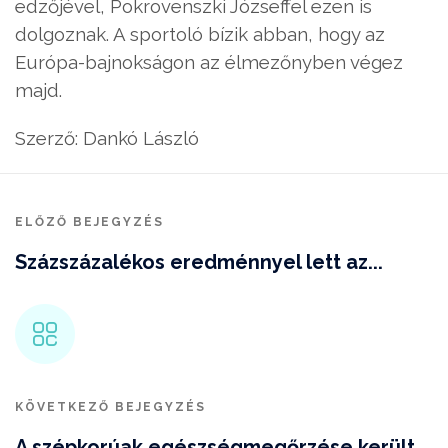
edzőjével, Pokrovenszki Józseffel ezen is
dolgoznak. A sportoló bízik abban, hogy az
Európa-bajnokságon az élmezőnyben végez
majd.
Szerző: Dankó László
ELŐZŐ BEJEGYZÉS
Százszázalékos eredménnyel lett az...
KÖVETKEZŐ BEJEGYZÉS
A szépkorúak egészségmegőrzése került...