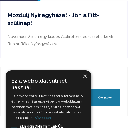
Mozdulj Nyíregyháza! - Jön a Fitt-
szülinap!
November 25-én egy kiadós Alakreform edzéssel érkezik
Rubint Réka Nyíregyházára.
×
Keresés
Ez a weboldal sütiket
használ
Ez a weboldal sütiket használ a felhasználói
élmény javítása érdekében. A weboldalunk
használatával Ön hozzájárul az összes süti
használatához, a Cookie szabályzatunknak
megfelelően.
Bővebben
ELENGEDHETETLENÜL