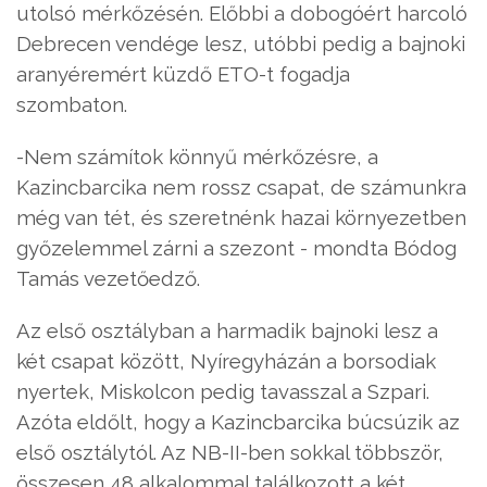
utolsó mérkőzésén. Előbbi a dobogóért harcoló
Debrecen vendége lesz, utóbbi pedig a bajnoki
aranyéremért küzdő ETO-t fogadja
szombaton.
-Nem számítok könnyű mérkőzésre, a
Kazincbarcika nem rossz csapat, de számunkra
még van tét, és szeretnénk hazai környezetben
győzelemmel zárni a szezont - mondta Bódog
Tamás vezetőedző.
Az első osztályban a harmadik bajnoki lesz a
két csapat között, Nyíregyházán a borsodiak
nyertek, Miskolcon pedig tavasszal a Szpari.
Azóta eldőlt, hogy a Kazincbarcika búcsúzik az
első osztálytól. Az NB-II-ben sokkal többször,
összesen 48 alkalommal találkozott a két