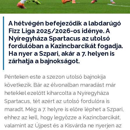
A hétvégén befejeződik a labdarúgó
Fizz Liga 2025/2026-os idénye. A
Nyíregyháza Spartacus az utolsó
fordulóban a Kazincbarcikát fogadja.
Ha nyer a Szpari, akár a 7. helyen is
zárhatja a bajnokságot.
Pénteken este a szezon utolsó bajnokija
következik. Bár az élvonalban maradást már
hetekkel ezelőtt kiharcolta a Nyíregyháza
Spartacus, tét azért az utolsó fordulóra is
maradt. Még a 7. helyre is előre léphet a Szpari,
ehhez az kell, hogy legyőzze a Kazincbarcikát,
valamint az Újpest és a Kisvárda ne nyerjen az