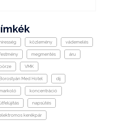
címkék
híresség
közlemény
vádemelés
festmény
megmentés
áru
börze
VMK
Borostyán Med Hotel
díj
markoló
koncentráció
útfelújítás
napsütés
elektromos kerékpár