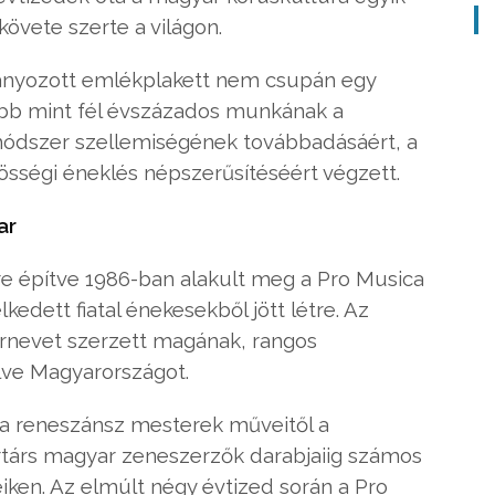
övete szerte a világon.
ányozott emlékplakett nem csupán egy
bb mint fél évszázados munkának a
ódszer szellemiségének továbbadásáért, a
zösségi éneklés népszerűsítéséért végzett.
ar
re építve 1986-ban alakult meg a Pro Musica
dett fiatal énekesekből jött létre. Az
hírnevet szerzett magának, rangos
lve Magyarországot.
: a reneszánsz mesterek műveitől a
ortárs magyar zeneszerzők darabjaiig számos
eiken. Az elmúlt négy évtized során a Pro