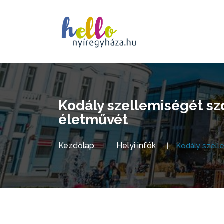
Kodály szellemiségét sz
életművét
Kezdőlap
Helyi infók
Kodály szell