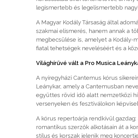
legismertebb és legelismertebb nagyk
A Magyar Kodály Társaság által adom
szakmai elismerés, hanem annak a tö
megbecsülése is, amelyet a Kodály-m
fiatal tehetségek neveléséért és a kö
Világhírűvé vált a Pro Musica Leányk
A nyíregyházi Cantemus kórus sikerei
Leánykar, amely a Cantemusban nevelke
együttes rövid idő alatt nemzetközi 
versenyeken és fesztiválokon képvise
A kórus repertoárja rendkívül gazdag
romantikus szerzők alkotásain át a k
stílus és korszak jelenik meg koncertj