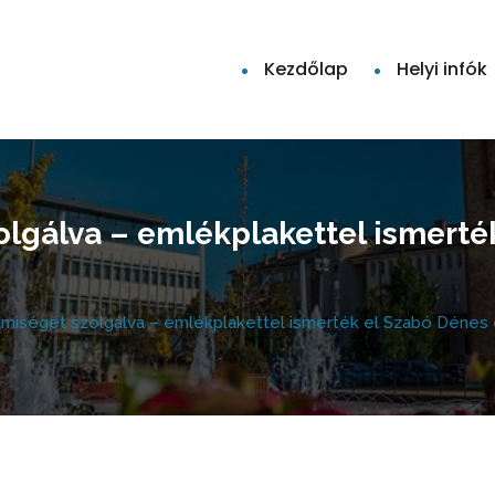
Kezdőlap
Helyi infók
olgálva – emlékplakettel ismerté
emiségét szolgálva – emlékplakettel ismerték el Szabó Dénes