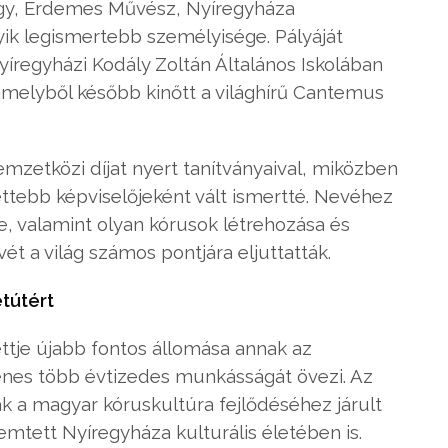
agy, Érdemes Művész, Nyíregyháza
yik legismertebb személyisége. Pályáját
regyházi Kodály Zoltán Általános Iskolában
amelyből később kinőtt a világhírű Cantemus
zetközi díjat nyert tanítványaival, miközben
ttebb képviselőjeként vált ismertté. Nevéhez
e, valamint olyan kórusok létrehozása és
t a világ számos pontjára eljuttatták.
tútért
tje újabb fontos állomása annak az
nes több évtizedes munkásságát övezi. Az
 a magyar kóruskultúra fejlődéséhez járult
tett Nyíregyháza kulturális életében is.