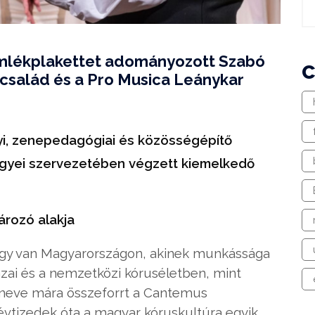
mlékplakettet adományozott Szabó
család és a Pro Musica Leánykar
yi, zenepedagógiai és közösségépítő
egyei szervezetében végzett kiemelkedő
ározó alakja
gy van Magyarországon, akinek munkássága
zai és a nemzetközi kóruséletben, mint
 neve mára összeforrt a Cantemus
 évtizedek óta a magyar kóruskultúra egyik