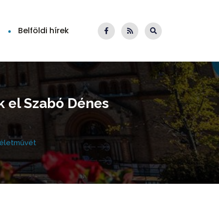
Belföldi hírek
k el Szabó Dénes
 életművét