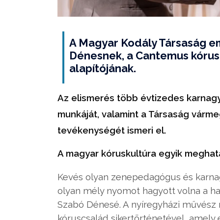
A Magyar Kodály Társaság e
Dénesnek, a Cantemus kórus
alapítójának.
Az elismerés több évtizedes karnag
munkáját, valamint a Társaság várm
tevékenységét ismeri el.
A magyar kóruskultúra egyik meghat
Kevés olyan zenepedagógus és karna
olyan mély nyomot hagyott volna a ha
Szabó Dénesé. A nyíregyházi művész
kóruscsalád sikertörténetével, amely