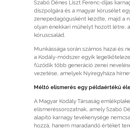
Szabó Dénes Liszt Ferenc-díjas karn
díszpolgára és a magyar kórusélet eg
zenepedagógusként kezdte, majd a nyí
olyan énekkari műhelyt hozott létre, 
kóruscsalád.
Munkássága során számos hazai és nem
a Kodály-módszer egyik legelköteleze
fűződik több generáció zenei nevelés
vezetése, amelyek Nyíregyháza hírnevé
Méltó elismerés egy példaértékű éle
A Magyar Kodály Társaság emlékplaket
elismeréssorozatnak, amely Szabó Dé
alapító karnagy tevékenysége nemcsak
hozzá, hanem maradandó értéket terem