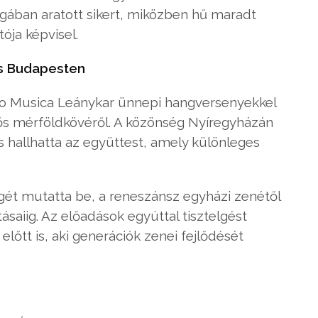
gában aratott sikert, miközben hű maradt
ója képvisel.
és Budapesten
Pro Musica Leánykar ünnepi hangversenyekkel
ős mérföldkövéről. A közönség Nyíregyházán
hallhatta az együttest, amely különleges
ét mutatta be, a reneszánsz egyházi zenétől
saiig. Az előadások egyúttal tisztelgést
őtt is, aki generációk zenei fejlődését