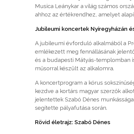
Musica Leánykar a világ számos orszá
ahhoz az értékrendhez, amelyet alapít
Jubileumi koncertek Nyíregyházán 
A jubileumi évforduló alkalmából a 
emlékezett meg fennállásának jelent
és a budapesti Mátyás-templomban is 
műsorral készült az alkalomra.
A koncertprogram a kórus sokszínűség
kezdve a kortárs magyar szerzők alkotá
jelentettek Szabó Dénes munkássága el
segítette pályafutása során.
Rövid életrajz: Szabó Dénes