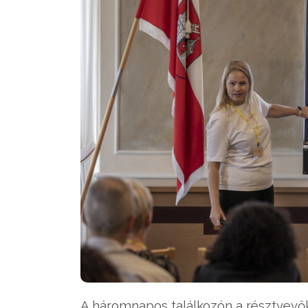
A háromnapos találkozón a résztvevők 