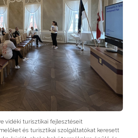
idéki turisztikai fejlesztéseit
előket és turisztikai szolgáltatókat keresett