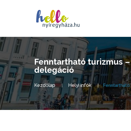
Fenntartható turizmus – 
delegáció
Kezdőlap
Helyi infók
Fenntartható 