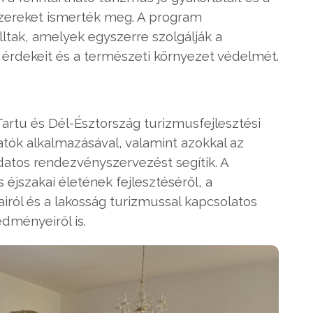
zereket ismerték meg. A program
tak, amelyek egyszerre szolgálják a
k érdekeit és a természeti környezet védelmét.
rtu és Dél-Észtország turizmusfejlesztési
tatók alkalmazásával, valamint azokkal az
datos rendezvényszervezést segítik. A
éjszakai életének fejlesztéséről, a
iról és a lakosság turizmussal kapcsolatos
dményeiről is.