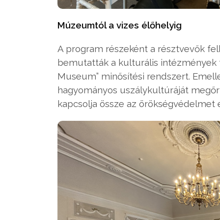
Múzeumtól a vizes élőhelyig
A program részeként a résztvevők fe
bemutatták a kulturális intézmények
Museum” minősítési rendszert. Emell
hagyományos uszálykultúráját megőr
kapcsolja össze az örökségvédelmet é