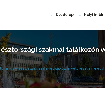
Kezdőlap
Helyi infók
észtországi szakmai találkozón ve
turizmus – észtországi szakmai találkozón vett részt a nyíregy