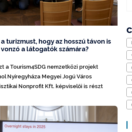
a turizmust, hogy az hosszú távon is
s vonzó a látogatók számára?
szt a Tourism4SDG nemzetközi projekt
ahol Nyíregyháza Megyei Jogú Város
tikai Nonprofit Kft. képviselői is részt