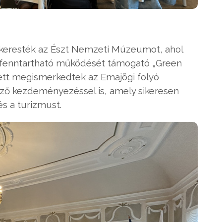
lkeresték az Észt Nemzeti Múzeumot, ahol
 fenntartható működését támogató „Green
ett megismerkedtek az Emajõgi folyó
ző kezdeményezéssel is, amely sikeresen
s a turizmust.