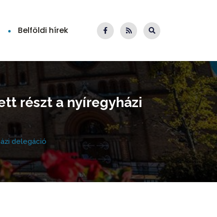
Belföldi hírek
tt részt a nyíregyházi
házi delegáció