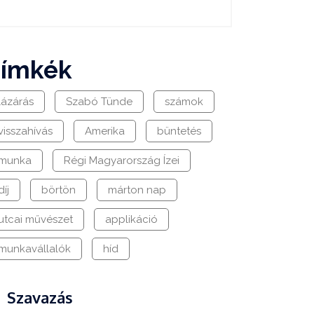
címkék
lázárás
Szabó Tünde
számok
visszahívás
Amerika
büntetés
munka
Régi Magyarország Ízei
díj
börtön
márton nap
utcai művészet
applikáció
munkavállalók
híd
Szavazás