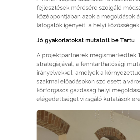
fejlesztések mérésére szolgáló móds
középpontjában azok a megoldások áll
látogatók igényeit, a helyi közössége
Jó gyakorlatokat mutatott be Tartu
A projektpartnerek megismerkedtek Ta
stratégiájával, a fenntarthatósági mu
irányelvekkel, amelyek a környezettu
szakmai előadásokon szó esett a város 
körforgásos gazdaság helyi megoldása
elégedettségét vizsgáló kutatások ere