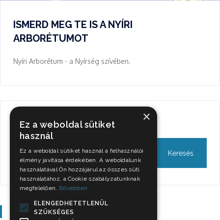
ISMERD MEG TE IS A NYÍRI
ARBORÉTUMOT
Nyíri Arborétum - a Nyírség szívében.
×
Keresés
Ez a weboldal sütiket
használ
Ez a weboldal sütiket használ a felhasználói
élmény javítása érdekében. A weboldalunk
használatával Ön hozzájárul az összes süti
használatához, a Cookie szabályzatunknak
megfelelően.
Bővebben
ELENGEDHETETLENÜL
Szavazás
SZÜKSÉGES