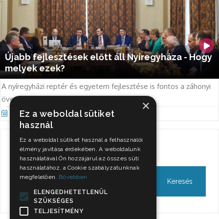
Újabb fejlesztések előtt áll Nyíregyháza - Hogy
melyek ezek?
A nyíregyházi reptér és egyetem fejlesztése is fontos a záhonyi
övezet beruházásai mellett
×
Ez a weboldal sütiket
Nov 8, 2021
használ
Ez a weboldal sütiket használ a felhasználói
Keresés
élmény javítása érdekében. A weboldalunk
használatával Ön hozzájárul az összes süti
használatához, a Cookie szabályzatunknak
megfelelően.
Bővebben
ELENGEDHETETLENÜL
SZÜKSÉGES
TELJESÍTMÉNY