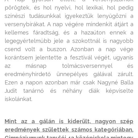
pörögtek, és hol nyelvi, hol lexikai, hol pedig
színészi tudásunkkal igyekeztük lenyűgözni a
versenybírákat. A nap végére mindenkit átjárt a
kellemes fáradtság, és a hazaúton ennek a
legegyértelműbb jele a szokottnál is nagyobb
csend volt a buszon. Azonban a nap vége
korántsem jelentette a fesztivál végét, ugyanis
az másnap tolmácsversennyel és
eredményhirdető ünnepélyes gálával zárult.
Ezen a napon azonban már csak Nagyné Balla
Judit tanárnő és néhány diák képviselte
iskolánkat.
Mint az a gálán is kiderült, nagyon szép
eredmények születtek számos kategóriában.
Gimnáziumunk tanulói 43 középiskola mintegy