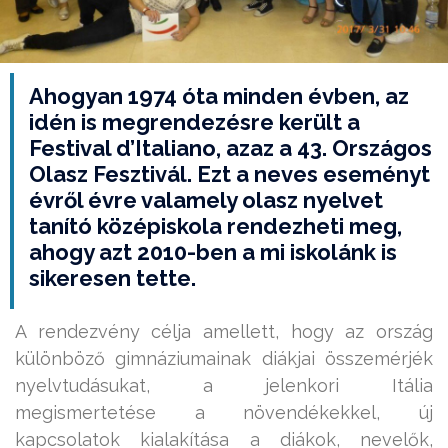
Ahogyan 1974 óta minden évben, az
idén is megrendezésre került a
Festival d’Italiano, azaz a 43. Országos
Olasz Fesztivál. Ezt a neves eseményt
évről évre valamely olasz nyelvet
tanító középiskola rendezheti meg,
ahogy azt 2010-ben a mi iskolánk is
sikeresen tette.
A rendezvény célja amellett, hogy az ország
különböző gimnáziumainak diákjai összemérjék
nyelvtudásukat, a jelenkori Itália
megismertetése a növendékekkel, új
kapcsolatok kialakítása a diákok, nevelők,