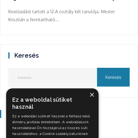
Kiselőadást tartott a 12.A osztály két tanulója. Mester
Krisztián a fenntartható...
Keresés
×
Ez a weboldal sütiket
használ
Szavazás
Ez a weboldal sütiket használ a felhasználói
élmény javítása érdekében. A weboldalunk
használatával Ön hozzájárul az összes süti
használatához, a Cookie szabályzatunknak