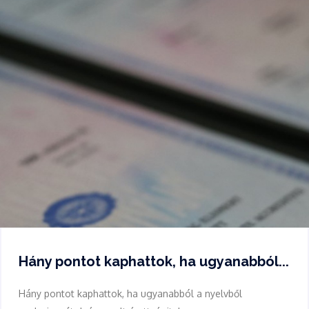
Hány pontot kaphattok, ha ugyanabból...
Hány pontot kaphattok, ha ugyanabból a nyelvből