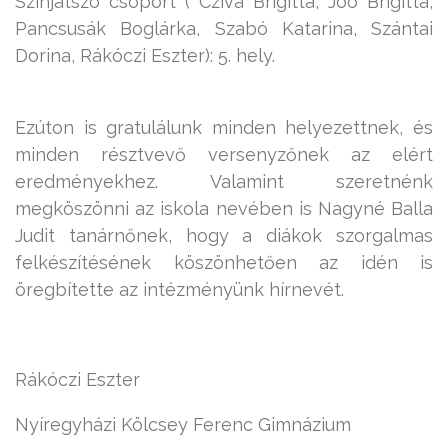
Színjátszó csoport ( Cziva Brigitta, Joó Brigitta,
Pancsusák Boglárka, Szabó Katarina, Szántai
Dorina, Rákóczi Eszter): 5. hely.
Ezúton is gratulálunk minden helyezettnek, és
minden résztvevő versenyzőnek az elért
eredményekhez. Valamint szeretnénk
megköszönni az iskola nevében is Nagyné Balla
Judit tanárnőnek, hogy a diákok szorgalmas
felkészítésének köszönhetően az idén is
öregbítette az intézményünk hírnevét.
Rákóczi Eszter
Nyíregyházi Kölcsey Ferenc Gimnázium