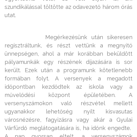
szundikálással töltötte az odavezető három órás
utat.
Megérkezésünk után sikeresen
regisztráltunk, és részt vettünk a megnyitó
ünnepségen, ahol a már korábban beküldött
pályamunkák egy részének díjazására is sor
került. Ezek után a programunk kötetlenebb
formában folyt. A versenyek a megadott
időpontban kezdődtek az iskola vagy a
művelődési központ épületében. A
versenyszámokon való részvétel mellett
ugyanakkor lehetőség nyílt kisvasutas
városnézésre, fagyizásra vagy akár a Gyulai
Várfürdő meglátogatására is, ha időnk engedte.
A nap gyorsan eltelt, a versenyszámok