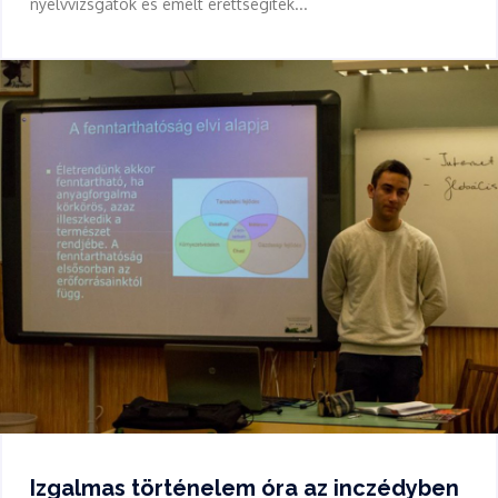
nyelvvizsgátok és emelt érettségitek...
Izgalmas történelem óra az inczédyben