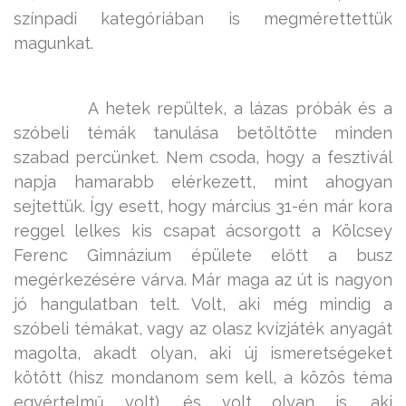
színpadi kategóriában is megmérettettük
magunkat.
A hetek repültek, a lázas próbák és a
szóbeli témák tanulása betöltötte minden
szabad percünket. Nem csoda, hogy a fesztivál
napja hamarabb elérkezett, mint ahogyan
sejtettük. Így esett, hogy március 31-én már kora
reggel lelkes kis csapat ácsorgott a Kölcsey
Ferenc Gimnázium épülete előtt a busz
megérkezésére várva. Már maga az út is nagyon
jó hangulatban telt. Volt, aki még mindig a
szóbeli témákat, vagy az olasz kvízjáték anyagát
magolta, akadt olyan, aki új ismeretségeket
kötött (hisz mondanom sem kell, a közös téma
egyértelmű volt), és volt olyan is, aki