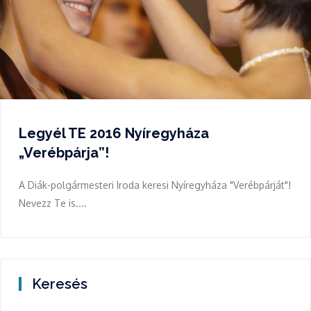
Legyél TE 2016 Nyíregyháza
„Verébpárja”!
A Diák-polgármesteri Iroda keresi Nyíregyháza "Verébpárját"!
Nevezz Te is....
Keresés