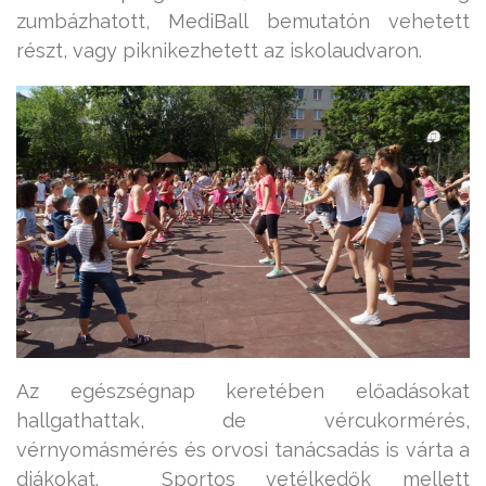
zumbázhatott, MediBall bemutatón vehetett
részt, vagy piknikezhetett az iskolaudvaron.
Az egészségnap keretében előadásokat
hallgathattak, de vércukormérés,
vérnyomásmérés és orvosi tanácsadás is várta a
diákokat. Sportos vetélkedők mellett