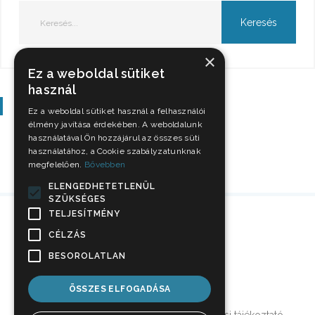
×
Ez a weboldal sütiket
használ
Szavazás
Ez a weboldal sütiket használ a felhasználói
élmény javítása érdekében. A weboldalunk
használatával Ön hozzájárul az összes süti
használatához, a Cookie szabályzatunknak
megfelelően.
Bővebben
ELENGEDHETETLENÜL
SZÜKSÉGES
TELJESÍTMÉNY
CÉLZÁS
BESOROLATLAN
ÖSSZES ELFOGADÁSA
Impresszum
Jogi nyilatkozat
Adatkezelési tájékoztató