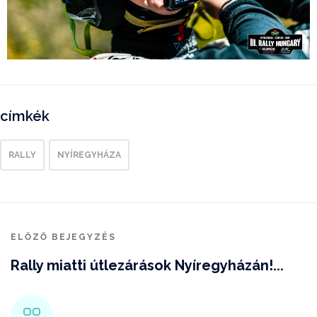
címkék
RALLY
NYÍREGYHÁZA
ELŐZŐ BEJEGYZÉS
Rally miatti útlezárások Nyíregyházán!...