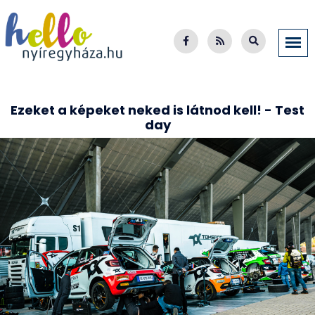
Ezeket a képeket neked is látnod kell! - Test
day