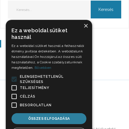
×
Ez a weboldal sütiket
használ
Szavazás
Ez a weboldal sütiket használ a felhasználói
élmény javítása érdekében. A weboldalunk
használatával Ön hozzájárul az összes süti
használatához, a Cookie szabályzatunknak
megfelelően.
Bővebben
ELENGEDHETETLENÜL
SZÜKSÉGES
TELJESÍTMÉNY
CÉLZÁS
BESOROLATLAN
ÖSSZES ELFOGADÁSA