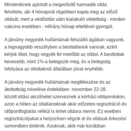
Mindenkinek ajánlott a megerősítő harmadik oltás
felvétele, aki 4 hónapnál régebben kapta meg az előző
oltását, mert a védőoltás után kialakuló védettség - minden
vakcina esetében - néhány hónap elteltével gyengül.
A járvány negyedik hullámának felszálló ágában vagyunk,
a legnagyobb veszélyben a beoltatlanok vannak, ezért
kérjük őket, hogy vegyék fel mielőbb az oltást. A beoltottak
kevesebb, mint 1%-a betegszik meg, és a betegség
lefolyása az oltottaknál általában jóval enyhébb.
A járvány negyedik hullámának megfékezése és az
átoltottság növelése érdekében november 22-28.
között oltási akcióhetet szerveznek a kórházi oltópontokon,
azon a héten az oltatlanoknak akár előzetes regisztráció és
időpontfoglalás nélkül is lehet oltásra menni. Ez esetben
regisztrációjukat a helyszínen végzik el és oltásuk érkezési
sorrendben történik. Azoknak, akik már korábban