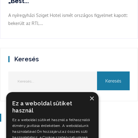
„Best...
A nyíregyházi Sziget Hotel ismét országos figyelmet kapott:
bekerült az RTL...
Keresés
×
Ez a weboldal sütiket
használ
Szavazás
Ez a weboldal sütiket használ a felhasználói
élmény javítása érdekében. A weboldalunk
használatával Ön hozzájárul az összes süti
használatához, a Cookie szabályzatunknak