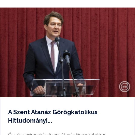
A Szent Atanáz Görögkatolikus
Hittudományi...
Ősztől a nyíregyházi Szent Atanáz Görögkatolikus