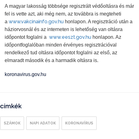
A magyar lakosság többsége regisztrált védőoltásra és már
fel is vette azt, aki még nem, az továbbra is megteheti
www.vakcinainfo.gov.hu
a
honlapon. A regisztráció után a
háziorvosnál és az interneten is lehetőség van oltásra
www.eeszt.gov.hu
időpontot foglalni a
honlapon. Az
időpontfoglalóban minden érvényes regisztrációval
rendelkező tud oltásra időpontot foglalni az első, az
elmaradt második és a harmadik oltásra is.
koronavirus.gov.hu
címkék
SZÁMOK
NAPI ADATOK
KORONAVÍRUS