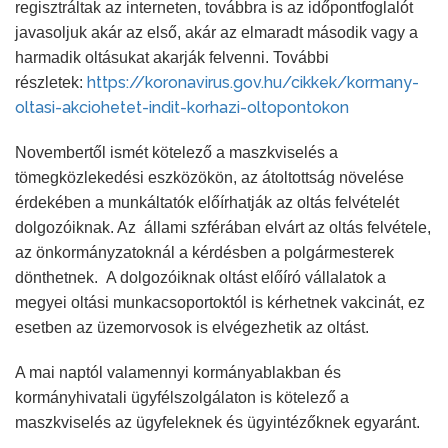
regisztráltak az interneten, továbbra is az időpontfoglalót
javasoljuk akár az első, akár az elmaradt második vagy a
harmadik oltásukat akarják felvenni. További
https://koronavirus.gov.hu/cikkek/kormany-
részletek:
oltasi-akciohetet-indit-korhazi-oltopontokon
Novembertől ismét kötelező a maszkviselés a
tömegközlekedési eszközökön, az átoltottság növelése
érdekében a munkáltatók előírhatják az oltás felvételét
dolgozóiknak. Az állami szférában elvárt az oltás felvétele,
az önkormányzatoknál a kérdésben a polgármesterek
dönthetnek. A dolgozóiknak oltást előíró vállalatok a
megyei oltási munkacsoportoktól is kérhetnek vakcinát, ez
esetben az üzemorvosok is elvégezhetik az oltást.
A mai naptól valamennyi kormányablakban és
kormányhivatali ügyfélszolgálaton is kötelező a
maszkviselés az ügyfeleknek és ügyintézőknek egyaránt.