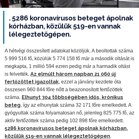
. 5286 koronavírusos beteget ápolnak
kórházban, közülük 519-en vannak
lélegeztetőgépen.
A hétvégi összesített adatokat közöljük. A beoltottak száma
5 999 516 fő, közülük 5 774 158 fő már a második oltását is
megkapta, 1 millió 594 ezren pedig már a harmadik oltást
Az elmúlt három napban 21 060 új
is felvették.
fertőzöttet igazoltak
, ezzel a járvány kezdete óta
összesen 960 844 főre nőtt a beazonosított fertőzöttek
Elhunyt 304 többségében idős, krónikus
száma.
beteg
, így az elhunytak száma 32 171 főre emelkedett. A
gyógyultak száma folyamatosan nő, jelenleg 825 775 fő, az
aktív fertőzöttek száma pedig 102 898 főre emelkedett.
5286 koronavírusos beteget ápolnak kórházban,
közülük 519-en vannak lélegeztetőgépen
.