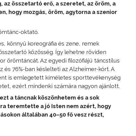
, az összetartó erő, a szeretet, az öröm, a
n, hogy mozgás, öröm, agytorna a szenior
ömtánc-oktató.
és, könnyű koreográfia és zene, remek
sszetartó közösség. Így lehetne röviden
or örömtáncát. Az egyedi filozófiájú táncstílus
és 76%-ban késlelteti az Alzheimer-kórt. A
ént is emlegetett kíméletes sporttevékenység
zetet, ezért mindenki számára nagyon ajánlott.
 ezt a táncnak köszönhetem és a sok
 teremtette a jó Isten nem azért, hogy
ozásokon általában 40–50 fő vesz részt,