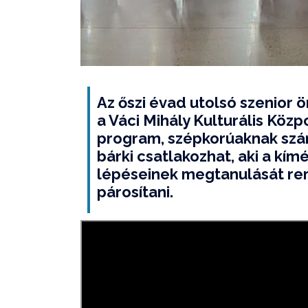
Az őszi évad utolsó szenior 
a Váci Mihály Kulturális Köz
program, szépkorúaknak szá
bárki csatlakozhat, aki a kím
lépéseinek megtanulását re
párosítani.