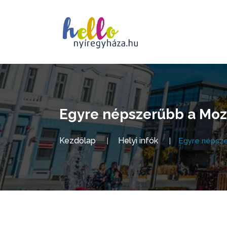
Egyre népszerűbb a Mozd
Kezdőlap
Helyi infók
Egyre népsze