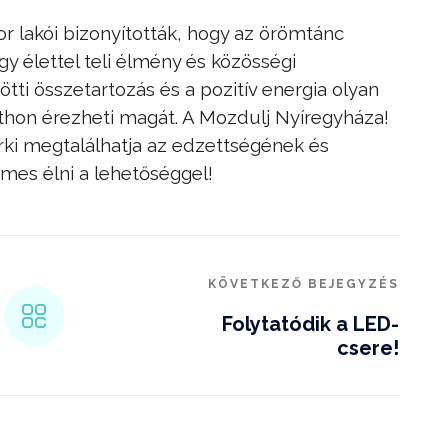
r lakói bizonyították, hogy az örömtánc
élettel teli élmény és közösségi
tti összetartozás és a pozitív energia olyan
thon érezheti magát. A Mozdulj Nyíregyháza!
rki megtalálhatja az edzettségének és
mes élni a lehetőséggel!
KÖVETKEZŐ BEJEGYZÉS
Folytatódik a LED-
csere!