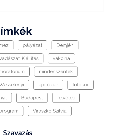
címkék
méz
pályázat
Demjén
Vadászati Kiállítás
vakcina
moratórium
mindenszentek
Wesselényi
építőipar
futókör
nyit
Budapest
felvételi
program
Viraszkó Szilvia
Szavazás