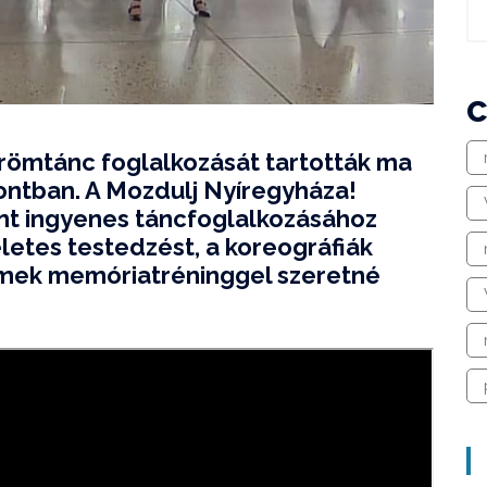
örömtánc foglalkozását tartották ma
pontban. A Mozdulj Nyíregyháza!
nt ingyenes táncfoglalkozásához
életes testedzést, a koreográfiák
mek memóriatréninggel szeretné