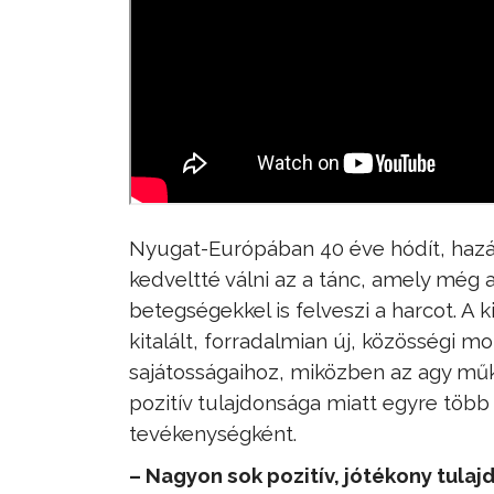
Nyugat-Európában 40 éve hódít, hazá
kedveltté válni az a tánc, amely még 
betegségekkel is felveszi a harcot. A
kitalált, forradalmian új, közösségi m
sajátosságaihoz, miközben az agy műk
pozitív tulajdonsága miatt egyre töb
tevékenységként.
– Nagyon sok pozitív, jótékony tulaj