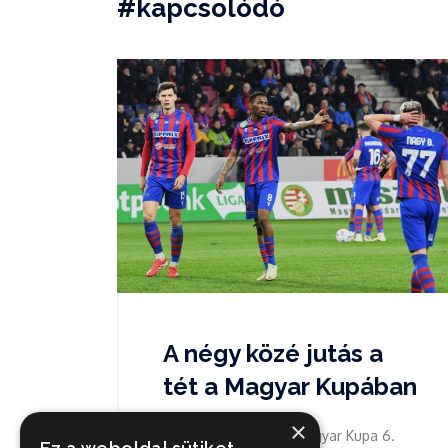
#kapcsolódó
A négy közé jutás a
tét a Magyar Kupában
×
Kedden este a MOL Magyar Kupa 6.