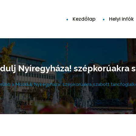
Kezdőlap
Helyi infók
ulj Nyíregyháza! szépkorúakra s
rűbb a Mozdulj Nyíregyháza! szépkorúakra szabott táncfoglal