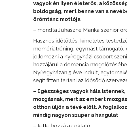
vagyok én ilyen életerős, a közösség
boldogság, mert benne van a nevébe
örömtánc mottója
– mondta Juhászné Marika szenior ör
Hasznos időtöltés, kíméletes testedz
memóriatréning, egymást támogató, ö
jellemezni a nyíregyházi csoport szeni
hozzájárul a demencia megelőzéséhez 
Nyíregyházán 5 éve indult, agytornak
segít fitten tartani az idősödő szerve
– Egészséges vagyok hála Istennek,
mozgásnak, mert az embert mozgásra
otthon üljön a tévé előtt. A foglalk
mindig nagyon szuper a hangulat
– tette hozzá az oktató.