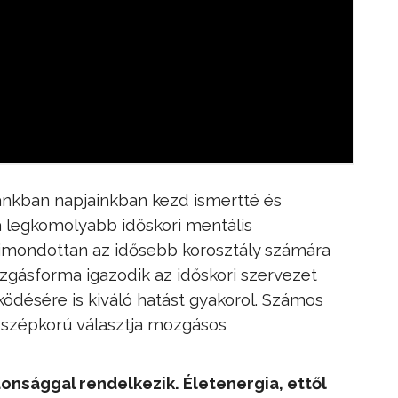
nkban napjainkban kezd ismertté és
a legkomolyabb időskori mentális
 kimondottan az idősebb korosztály számára
ozgásforma igazodik az időskori szervezet
ödésére is kiváló hatást gyakorol. Számos
b szépkorú választja mozgásos
donsággal rendelkezik. Életenergia, ettől