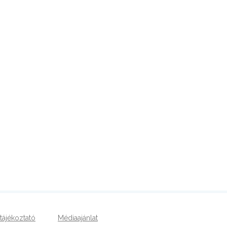
tájékoztató
Médiaajánlat