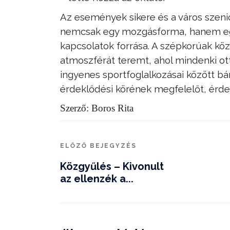
Az események sikere és a város szenio
nemcsak egy mozgásforma, hanem egy 
kapcsolatok forrása. A szépkorúak közö
atmoszférát teremt, ahol mindenki ot
ingyenes sportfoglalkozásai között bá
érdeklődési körének megfelelőt, érde
Szerző: Boros Rita
ELŐZŐ BEJEGYZÉS
Közgyűlés – Kivonult
az ellenzék a...