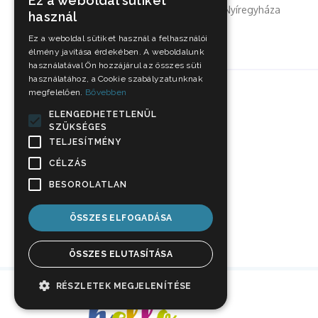
Ez a weboldal sütiket
fordulója következik. A Nyíregyháza
használ
Spartacus...
Ez a weboldal sütiket használ a felhasználói
élmény javítása érdekében. A weboldalunk
használatával Ön hozzájárul az összes süti
használatához, a Cookie szabályzatunknak
megfelelően.
Bővebben
ELENGEDHETETLENÜL
SZÜKSÉGES
TELJESÍTMÉNY
CÉLZÁS
BESOROLATLAN
ÖSSZES ELFOGADÁSA
ÖSSZES ELUTASÍTÁSA
RÉSZLETEK MEGJELENÍTÉSE