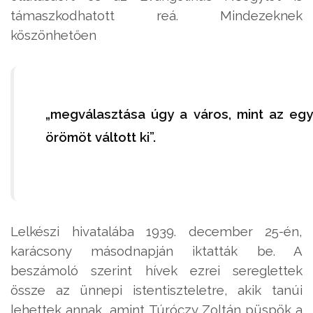
támaszkodhatott reá. Mindezeknek
köszönhetően
„megválasztása úgy a város, mint az egy
örömöt váltott ki”.
Lelkészi hivatalába 1939. december 25-én,
karácsony másodnapján iktatták be. A
beszámoló szerint hívek ezrei sereglettek
össze az ünnepi istentiszteletre, akik tanúi
lehettek annak, amint Tú­róczy Zoltán püspök a