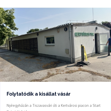
Folytatódik a kisállat vásár
Nyíregyházán a Tiszavasvári úti a Kertvárosi piacon a Start