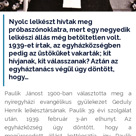
Nyolc lelkészt hívtak meg
próbaszónoklatra, mert egy negyedik
lelkészi állás még betöltetlen volt.
1939-et írtak, az egyházközségben
pedig az üstöküket vakarták; kit
hívjanak, kit válasszanak? Aztán az
egyháztanács végül úgy döntött,
hogy…
Paulik Jánost 1900-ban választotta meg a
nyíregyházi evangélikus gyülekezet Geduly
Henrik lelkésztársának. Paulik 39 évi szolgálat
után, 1939. február 3-án elhunyt. Az
egyházközség úgy döntött, hogy a
megüresedett állást kettéosztja, így Paulik