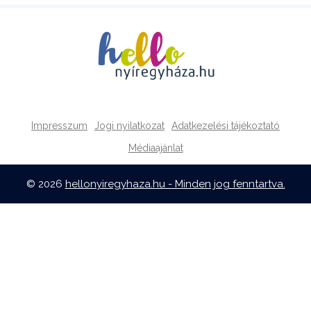
Impresszum
Jogi nyilatkozat
Adatkezelési tájékoztató
Médiaajánlat
© 2026
hellonyiregyhaza.hu - Minden jog fenntartva.