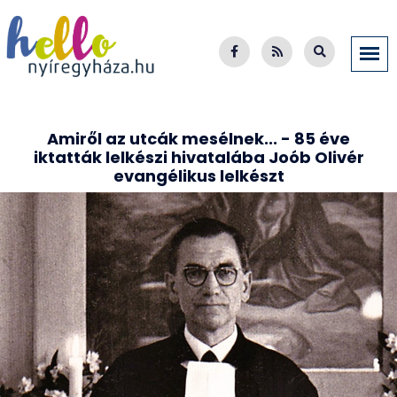
Amiről az utcák mesélnek... - 85 éve
iktatták lelkészi hivatalába Joób Olivér
evangélikus lelkészt