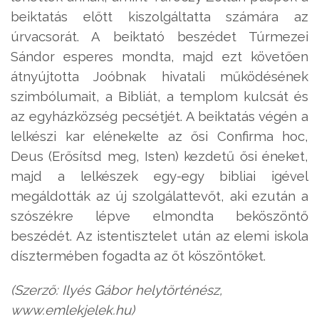
beiktatás előtt kiszolgáltatta számára az
úrvacsorát. A beiktató beszédet Túrmezei
Sándor esperes mondta, majd ezt követően
átnyújtotta Joóbnak hivatali működésének
szimbólumait, a Bibliát, a templom kulcsát és
az egyházközség pecsétjét. A beiktatás végén a
lelkészi kar elénekelte az ősi Confirma hoc,
Deus (Erősítsd meg, Isten) kezdetű ősi éneket,
majd a lelkészek egy-egy bibliai igével
megáldották az új szolgálattevőt, aki ezután a
szószékre lépve elmondta beköszöntő
beszédét. Az istentisztelet után az elemi iskola
dísztermében fogadta az őt köszöntőket.
(Szerző: Ilyés Gábor helytörténész,
www.emlekjelek.hu)