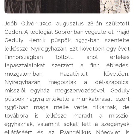
Joób Olivér 1910. augusztus 28-án született
Ózdon. A teológiát Sopronban végezte el, majd
Geduly Henrik püspök 1933-ban szentelte
lelkésszé Nyíregyházán. Ezt követően egy évet
Finnországban töltött, ahol értékes
tapasztalatokat szerzett a finn ébredési
mozgalomban. Hazatértét követően,
Nyíregyházán megbízták a dél-szabolcsi
missziói egyház megszervezésével. Geduly
püspök nagyra értékelte a munkabírását, ezért
1936-ban maga mellé vette titkárnak, de
továbbra is lelkésze maradt a missziói
egyháznak, valamint sokat tett a szegények
ellátásáért és az Evangélikus Nőegylet is