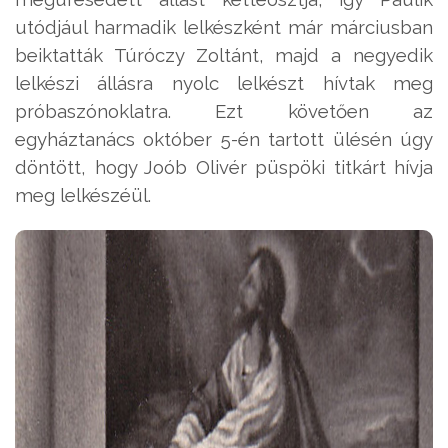
utódjául harmadik lelkészként már márciusban
beiktatták Túróczy Zoltánt, majd a negyedik
lelkészi állásra nyolc lelkészt hívtak meg
próbaszónoklatra. Ezt követően az
egyháztanács október 5-én tartott ülésén úgy
döntött, hogy Joób Olivér püspöki titkárt hívja
meg lelkészéül.