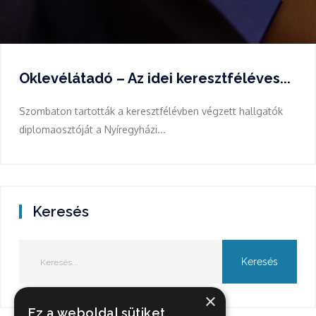
Oklevélátadó – Az idei keresztféléves...
Szombaton tartották a keresztfélévben végzett hallgatók
diplomaosztóját a Nyíregyházi...
Keresés
×
Ez a weboldal sütiket