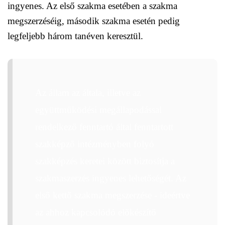
ingyenes. Az első szakma esetében a szakma
megszerzéséig, második szakma esetén pedig
legfeljebb három tanéven keresztül.
Az állam az általa, illetve az
együttműködési megállapodással
rendelkező fenntartó által fenntartott
szakképző intézményben folyó
szakképzés keretei között biztosítja a
szakmaszerzés ingyenes lehetőségét. Az
első kettő szakma megszerzése - ideértve
az ahhoz kapcsolódó előkészítő