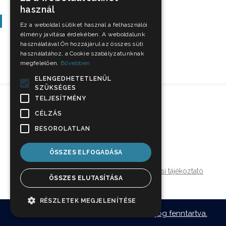
használ
Szavazás
Ez a weboldal sütiket használ a felhasználói
élmény javítása érdekében. A weboldalunk
használatával Ön hozzájárul az összes süti
használatához, a Cookie szabályzatunknak
megfelelően.
Bővebben
ELENGEDHETETLENÜL
SZÜKSÉGES
TELJESÍTMÉNY
CÉLZÁS
BESOROLATLAN
ÖSSZES ELFOGADÁSA
Impresszum
Jogi nyilatkozat
Adatkezelési tájékoztató
ÖSSZES ELUTASÍTÁSA
Médiaajánlat
RÉSZLETEK MEGJELENÍTÉSE
© 2026
hellonyiregyhaza.hu - Minden jog fenntartva.