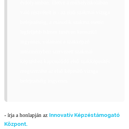
évfolyamban, illetve a műhelyiskolában
való részvételt is - az első szakmai vizsga
befejezéséig, a második szakma esetén
legfeljebb három tanéven keresztül
ingyenes, valamint a szakképző
intézményben szervezett szakmai
képzéshez kapcsolódó első szakképesítés
megszerzése az első képesítő vizsga
befejezéséig ingyenes
Innovatív Képzéstámogató
- írja a honlapján az
Központ.