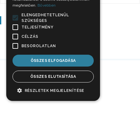
megfelelően.
Bővebben
ELENGEDHETETLENÜL
Szavazás
SZÜKSÉGES
TELJESÍTMÉNY
CÉLZÁS
BESOROLATLAN
ÖSSZES ELFOGADÁSA
ÖSSZES ELUTASÍTÁSA
RÉSZLETEK MEGJELENÍTÉSE
Impresszum
Jogi nyilatkozat
Adatkezelési tájékoztató
Médiaajánlat
© 2026
hellonyiregyhaza.hu - Minden jog fenntartva.