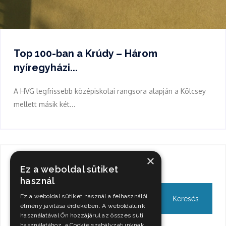
Top 100-ban a Krúdy – Három
nyíregyházi...
A HVG legfrissebb középiskolai rangsora alapján a Kölcsey
mellett másik két...
×
Keresés
Ez a weboldal sütiket
használ
Ez a weboldal sütiket használ a felhasználói
élmény javítása érdekében. A weboldalunk
használatával Ön hozzájárul az összes süti
használatához, a Cookie szabályzatunknak