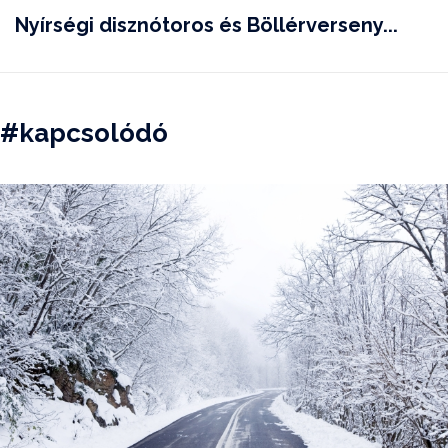
Nyírségi disznótoros és Böllérverseny...
#kapcsolódó