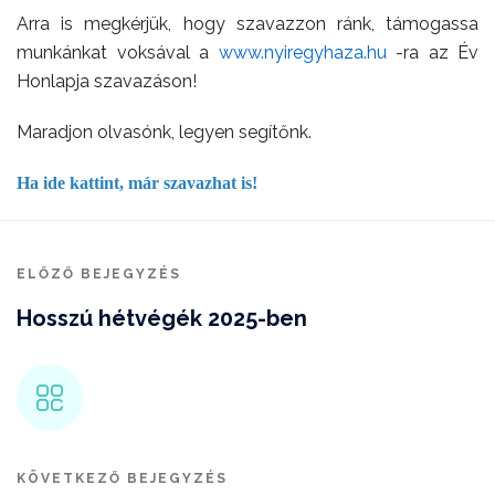
Arra is megkérjük, hogy szavazzon ránk, támogassa
munkánkat voksával a
www.nyiregyhaza.hu
-ra az Év
Honlapja szavazáson!
Maradjon olvasónk, legyen segítőnk.
Ha ide kattint, már szavazhat is!
ELŐZŐ BEJEGYZÉS
Hosszú hétvégék 2025-ben
KÖVETKEZŐ BEJEGYZÉS