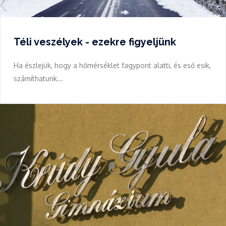
Téli veszélyek - ezekre figyeljünk
Ha észlejük, hogy a hőmérséklet fagypont alatti, és eső esik,
számíthatunk...