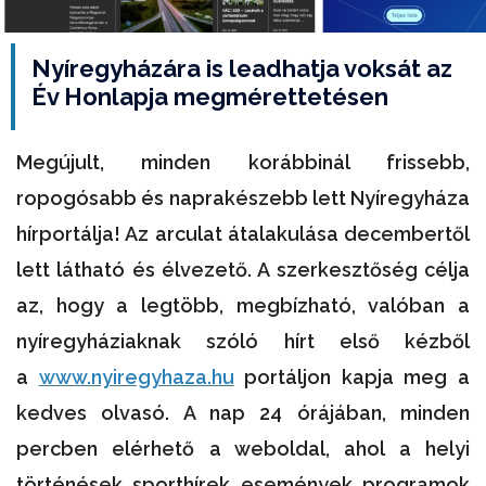
Nyíregyházára is leadhatja voksát az
Év Honlapja megmérettetésen
Megújult, minden korábbinál frissebb,
ropogósabb és naprakészebb lett Nyíregyháza
hírportálja! Az arculat átalakulása decembertől
lett látható és élvezető. A szerkesztőség célja
az, hogy a legtöbb, megbízható, valóban a
nyíregyháziaknak szóló hírt első kézből
a
www.nyiregyhaza.hu
portáljon kapja meg a
kedves olvasó. A nap 24 órájában, minden
percben elérhető a weboldal, ahol a helyi
történések, sporthírek, események, programok