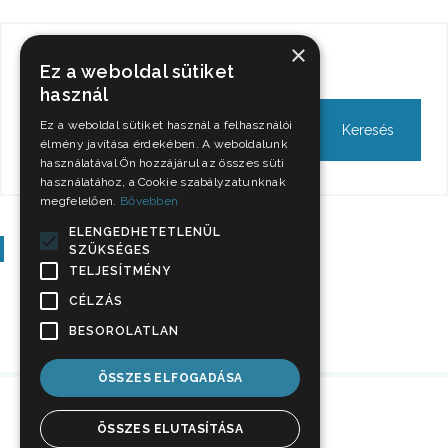
×
Keresés
Ez a weboldal sütiket
használ
Ez a weboldal sütiket használ a felhasználói
élmény javítása érdekében. A weboldalunk
használatával Ön hozzájárul az összes süti
használatához, a Cookie szabályzatunknak
megfelelően.
Bővebben
ELENGEDHETETLENÜL
Szavazás
SZÜKSÉGES
TELJESÍTMÉNY
CÉLZÁS
BESOROLATLAN
ÖSSZES ELFOGADÁSA
ÖSSZES ELUTASÍTÁSA