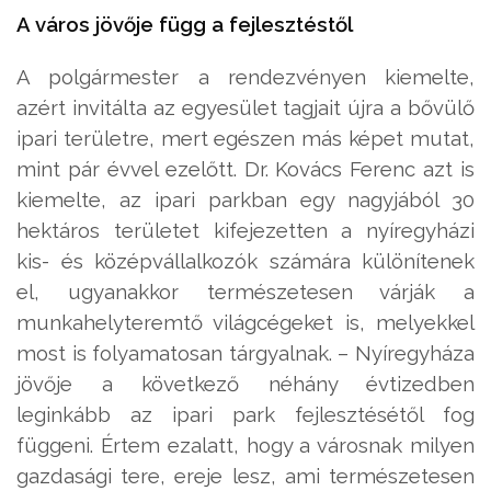
A város jövője függ a fejlesztéstől
A polgármester a rendezvényen kiemelte,
azért invitálta az egyesület tagjait újra a bővülő
ipari területre, mert egészen más képet mutat,
mint pár évvel ezelőtt. Dr. Kovács Ferenc azt is
kiemelte, az ipari parkban egy nagyjából 30
hektáros területet kifejezetten a nyíregyházi
kis- és középvállalkozók számára különítenek
el, ugyanakkor természetesen várják a
munkahelyteremtő világcégeket is, melyekkel
most is folyamatosan tárgyalnak. – Nyíregyháza
jövője a következő néhány évtizedben
leginkább az ipari park fejlesztésétől fog
függeni. Értem ezalatt, hogy a városnak milyen
gazdasági tere, ereje lesz, ami természetesen