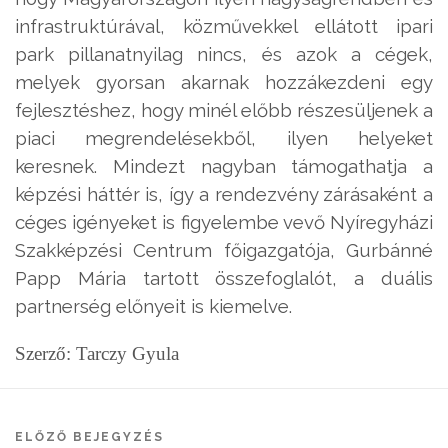
infrastruktúrával, közművekkel ellátott ipari
park pillanatnyilag nincs, és azok a cégek,
melyek gyorsan akarnak hozzákezdeni egy
fejlesztéshez, hogy minél előbb részesüljenek a
piaci megrendelésekből, ilyen helyeket
keresnek. Mindezt nagyban támogathatja a
képzési háttér is, így a rendezvény zárásaként a
céges igényeket is figyelembe vevő Nyíregyházi
Szakképzési Centrum főigazgatója, Gurbánné
Papp Mária tartott összefoglalót, a duális
partnerség előnyeit is kiemelve.
Szerző: Tarczy Gyula
ELŐZŐ BEJEGYZÉS