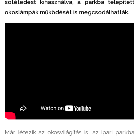
sötétedést kihasználva, a parkba telepített
okoslámpák működését is megcsodálhatták.
Már létezik az okosvilágítás is, az ipari parkba