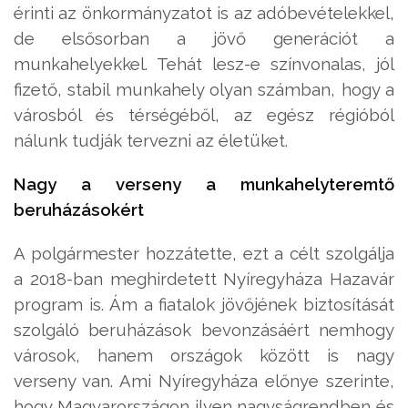
érinti az önkormányzatot is az adóbevételekkel,
de elsősorban a jövő generációt a
munkahelyekkel. Tehát lesz-e színvonalas, jól
fizető, stabil munkahely olyan számban, hogy a
városból és térségéből, az egész régióból
nálunk tudják tervezni az életüket.
Nagy a verseny a munkahelyteremtő
beruházásokért
A polgármester hozzátette, ezt a célt szolgálja
a 2018-ban meghirdetett Nyíregyháza Hazavár
program is. Ám a fiatalok jövőjének biztosítását
szolgáló beruházások bevonzásáért nemhogy
városok, hanem országok között is nagy
verseny van. Ami Nyíregyháza előnye szerinte,
hogy Magyarországon ilyen nagyságrendben és