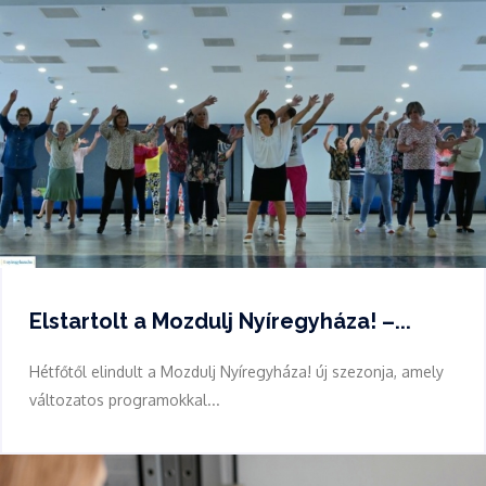
Elstartolt a Mozdulj Nyíregyháza! –...
Hétfőtől elindult a Mozdulj Nyíregyháza! új szezonja, amely
változatos programokkal...