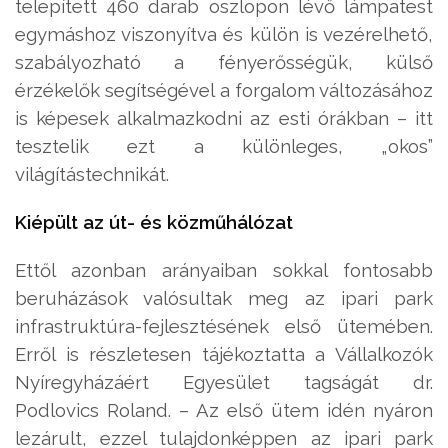
telepített 460 darab oszlopon lévő lámpatest
egymáshoz viszonyítva és külön is vezérelhető,
szabályozható a fényerősségük, külső
érzékelők segítségével a forgalom változásához
is képesek alkalmazkodni az esti órákban – itt
tesztelik ezt a különleges, „okos”
világítástechnikát.
Kiépült az út- és közműhálózat
Ettől azonban arányaiban sokkal fontosabb
beruházások valósultak meg az ipari park
infrastruktúra-fejlesztésének első ütemében.
Erről is részletesen tájékoztatta a Vállalkozók
Nyíregyházáért Egyesület tagságát dr.
Podlovics Roland. – Az első ütem idén nyáron
lezárult, ezzel tulajdonképpen az ipari park