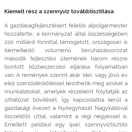
Kiemelt rész a szennyvíz továbbtisztítása
A gazdaságfejlesztésért felelős alpolgármester
hozzátette, a kormányzat által összességében
220 milliárd forinttal támogatott, országosan is
kiemelkedő volumenű beruházássorozat
második fejlesztési ütemének három részre
bontott közbeszerzési eljárása folyamatban
van. A remények szerint akár idei, vagy jövő év
eleji szerződéskötéssel kezdhetik meg azokat a
munkálatokat, amelyek részeként folytatják az
úthálózat bővítését. Így kapcsolatba kerül a
gazdasági övezet a Nyíregyházát Nagy­kállóval
összekötő úttal, valamint a régi négyessel is.
Emellett például egy ipari szennyvíztisztító