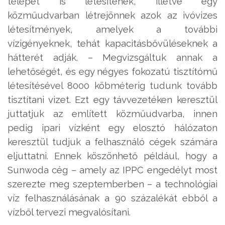
telepet is létesítenek, illetve egy
közműudvarban létrejönnek azok az ivóvizes
létesítmények, amelyek a további
vízigényeknek, tehát kapacitásbővüléseknek a
hátterét adják. – Megvizsgáltuk annak a
lehetőségét, és egy négyes fokozatú tisztítómű
létesítésével 8000 köbméterig tudunk tovább
tisztítani vizet. Ezt egy távvezetéken keresztül
juttatjuk az említett közműudvarba, innen
pedig ipari vízként egy elosztó hálózaton
keresztül tudjuk a felhasználó cégek számára
eljuttatni. Ennek köszönhető például, hogy a
Sunwoda cég – amely az IPPC engedélyt most
szerezte meg szeptemberben – a technológiai
víz felhasználásának a 90 százalékát ebből a
vízből tervezi megvalósítani.