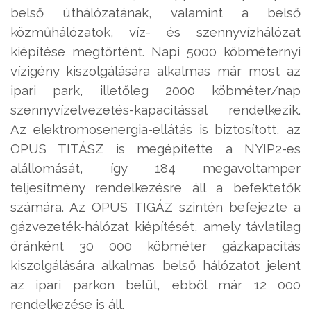
belső úthálózatának, valamint a belső
közműhálózatok, víz- és szennyvízhálózat
kiépítése megtörtént. Napi 5000 köbméternyi
vízigény kiszolgálására alkalmas már most az
ipari park, illetőleg 2000 köbméter/nap
szennyvízelvezetés-kapacitással rendelkezik.
Az elektromosenergia-ellátás is biztosított, az
OPUS TITÁSZ is megépítette a NYIP2-es
alállomását, így 184 megavoltamper
teljesítmény rendelkezésre áll a befektetők
számára. Az OPUS TIGÁZ szintén befejezte a
gázvezeték-hálózat kiépítését, amely távlatilag
óránként 30 000 köbméter gázkapacitás
kiszolgálására alkalmas belső hálózatot jelent
az ipari parkon belül, ebből már 12 000
rendelkezése is áll.