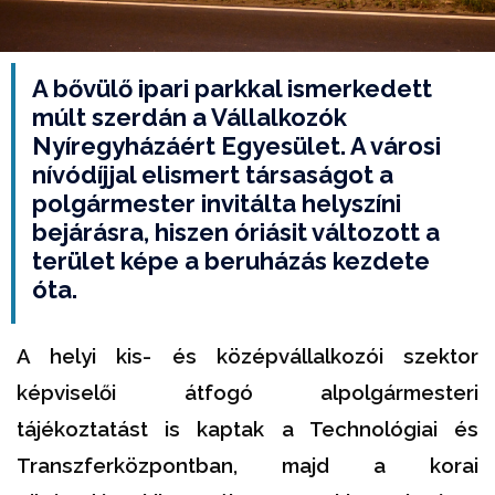
A bővülő ipari parkkal ismerkedett
múlt szerdán a Vállalkozók
Nyíregyházáért Egyesület. A városi
nívódíjjal elismert társaságot a
polgármester invitálta helyszíni
bejárásra, hiszen óriásit változott a
terület képe a beruházás kezdete
óta.
A helyi kis- és középvállalkozói szektor
képviselői átfogó alpolgármesteri
tájékoztatást is kaptak a Technológiai és
Transzferközpontban, majd a korai