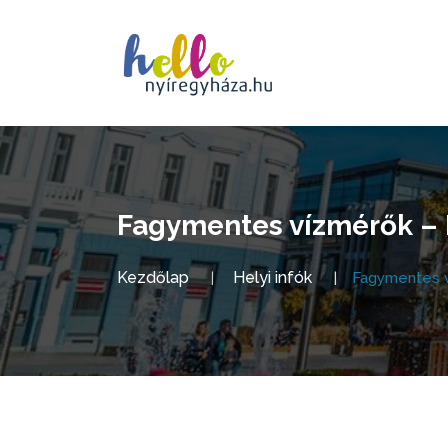
Fagymentes vízmérők – 
Kezdőlap
Helyi infók
Fagymentes v