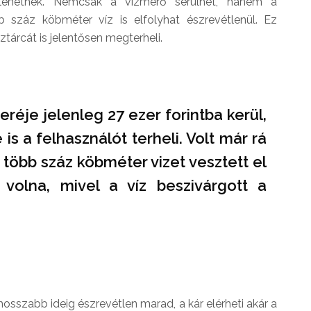
lehetnek. Nemcsak a vízmérő sérülhet, hanem a
 száz köbméter víz is elfolyhat észrevétlenül. Ez
árcát is jelentősen megterheli.
eréje jelenleg 27 ezer forintba kerül,
is a felhasználót terheli. Volt már rá
 több száz köbméter vizet vesztett el
 volna, mivel a víz beszivárgott a
osszabb ideig észrevétlen marad, a kár elérheti akár a