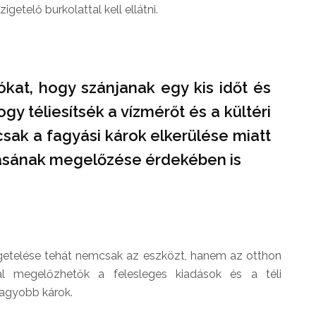
getelő burkolattal kell ellátni.
ókat, hogy szánjanak egy kis időt és
ogy téliesítsék a vízmérőt és a kültéri
sak a fagyási károk elkerülése miatt
lásának megelőzése érdekében is
getelése tehát nemcsak az eszközt, hanem az otthon
sal megelőzhetők a felesleges kiadások és a téli
 nagyobb károk.