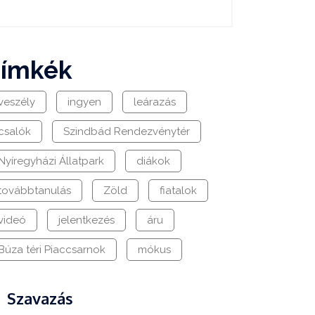
címkék
veszély
ingyen
leárazás
csalók
Szindbád Rendezvénytér
Nyíregyházi Állatpark
diákok
továbbtanulás
Zöld
fiatalok
videó
jelentkezés
áru
Búza téri Piaccsarnok
mókus
Szavazás