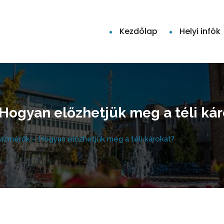
Kezdőlap
Helyi infók
Hogyan előzhetjük meg a téli kár
ízmérők – Hogyan előzhetjük meg a téli károkat?