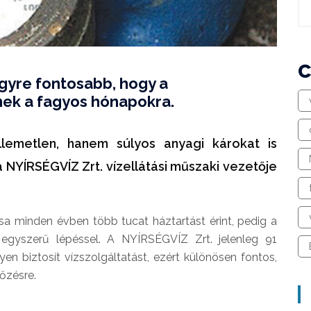
egyre fontosabb, hogy a
nek a fagyos hónapokra.
lemetlen, hanem súlyos anyagi károkat is
a NYÍRSÉGVÍZ Zrt. vízellátási műszaki vezetője
a minden évben több tucat háztartást érint, pedig a
egyszerű lépéssel. A NYÍRSÉGVÍZ Zrt. jelenleg 91
yen biztosít vízszolgáltatást, ezért különösen fontos,
őzésre.