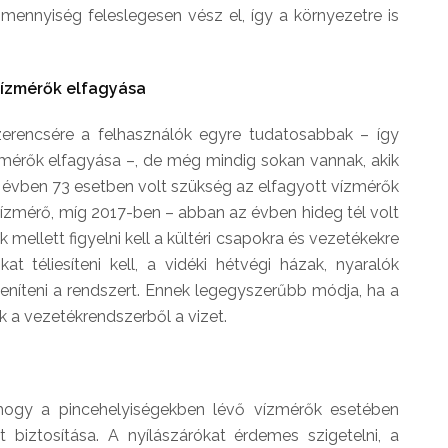
zmennyiség feleslegesen vész el, így a környezetre is
vízmérők elfagyása
zerencsére a felhasználók egyre tudatosabbak – így
mérők elfagyása –, de még mindig sokan vannak, akik
3. évben 73 esetben volt szükség az elfagyott vízmérők
vízmérő, míg 2017-ben – abban az évben hideg tél volt
mellett figyelni kell a kültéri csapokra és vezetékekre
t téliesíteni kell, a vidéki hétvégi házak, nyaralók
eleníteni a rendszert. Ennek legegyszerűbb módja, ha a
k a vezetékrendszerből a vizet.
, hogy a pincehelyiségekben lévő vízmérők esetében
biztosítása. A nyílászárókat érdemes szigetelni, a