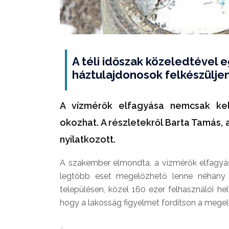
A téli időszak közeledtével 
háztulajdonosok felkészülje
A vízmérők elfagyása nemcsak kel
okozhat. A részletekről Barta Tamás, 
nyilatkozott.
A szakember elmondta, a vízmérők elfagyás
legtöbb eset megelőzhető lenne néhány 
településen, közel 160 ezer felhasználói hel
hogy a lakosság figyelmet fordítson a megel