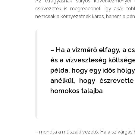
Az elfagyásnak súlyos következményei 
csővezeték is megrepedhet, így akár több
nemcsak a környezetnek káros, hanem a pénzt
– Ha a vízmérő elfagy, a cs
és a vízveszteség költsége 
példa, hogy egy idős hölgy
anélkül, hogy észrevette
homokos talajba
– mondta a műszaki vezető. Ha a szivárgás h