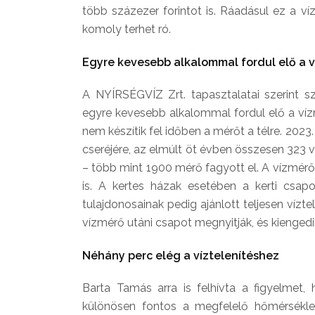
több százezer forintot is. Ráadásul ez a ví
komoly terhet ró.
Egyre kevesebb alkalommal fordul elő a 
A NYÍRSÉGVÍZ Zrt. tapasztalatai szerint s
egyre kevesebb alkalommal fordul elő a víz
nem készítik fel időben a mérőt a télre. 202
cseréjére, az elmúlt öt évben összesen 323 
– több mint 1900 mérő fagyott el. A vízmérők 
is. A kertes házak esetében a kerti csapoka
tulajdonosainak pedig ajánlott teljesen vízt
vízmérő utáni csapot megnyitják, és kiengedi
Néhány perc elég a víztelenítéshez
Barta Tamás arra is felhívta a figyelmet
különösen fontos a megfelelő hőmérséklet 