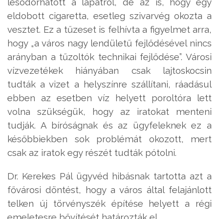
lesodorhatott a lapátról, de az is, hogy egy
eldobott cigaretta, esetleg szivarvég okozta a
vesztet. Ez a tűzeset is felhívta a figyelmet arra,
hogy „a város nagy lendületű fejlődésével nincs
arányban a tűzoltók technikai fejlődése”. Városi
vízvezetékek hiányában csak lajtoskocsin
tudták a vizet a helyszínre szállítani, ráadásul
ebben az esetben víz helyett poroltóra lett
volna szükségük, hogy az iratokat menteni
tudják. A bíróságnak és az ügyfeleknek ez a
későbbiekben sok problémát okozott, mert
csak az iratok egy részét tudták pótolni.
Dr. Kerekes Pál ügyvéd hibásnak tartotta azt a
fővárosi döntést, hogy a város által felajánlott
telken új törvényszék építése helyett a régi
emeletesre bővítését határozták el.