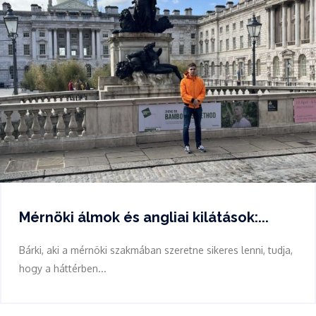
Mérnöki álmok és angliai kilátások:...
Bárki, aki a mérnöki szakmában szeretne sikeres lenni, tudja,
hogy a háttérben...