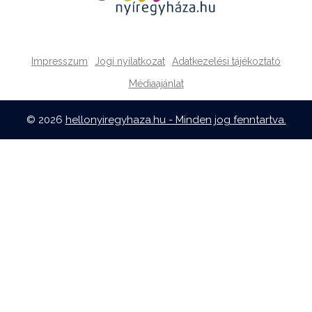
Impresszum
Jogi nyilatkozat
Adatkezelési tájékoztató
Médiaajánlat
© 2026
hellonyiregyhaza.hu - Minden jog fenntartva.