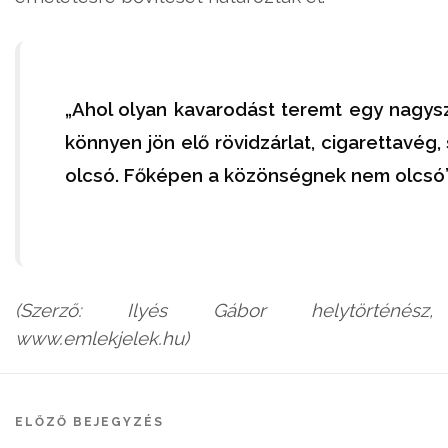
„Ahol olyan kavarodást teremt egy nagysz
könnyen jön elő rövidzárlat, cigarettavég, 
olcsó. Főképen a közönségnek nem olcsó”
(Szerző: Ilyés Gábor helytörténész,
www.emlekjelek.hu)
ELŐZŐ BEJEGYZÉS