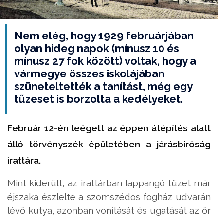
Nem elég, hogy 1929 februárjában
olyan hideg napok (mínusz 10 és
mínusz 27 fok között) voltak, hogy a
vármegye összes iskolájában
szüneteltették a tanítást, még egy
tűzeset is borzolta a kedélyeket.
Február 12-én leégett az éppen átépítés alatt
álló törvényszék épületében a járásbíróság
irattára.
Mint kiderült, az irattárban lappangó tüzet már
éjszaka észlelte a szomszédos fogház udvarán
lévő kutya, azonban vonítását és ugatását az őr