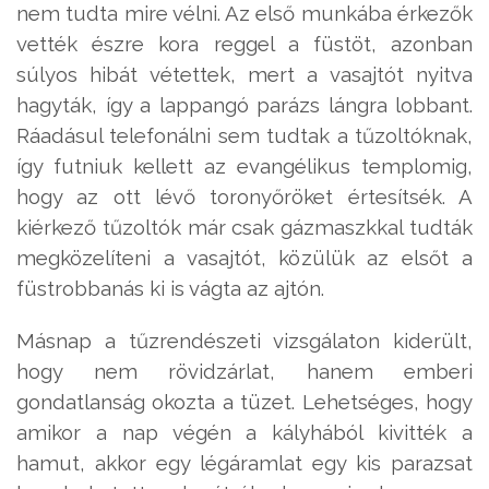
nem tudta mire vélni. Az első munkába érkezők
vették észre kora reggel a füstöt, azonban
súlyos hibát vétettek, mert a vasajtót nyitva
hagyták, így a lappangó parázs lángra lobbant.
Ráadásul telefonálni sem tudtak a tűzoltóknak,
így futniuk kellett az evangélikus templomig,
hogy az ott lévő toronyőröket értesítsék. A
kiérkező tűzoltók már csak gázmaszkkal tudták
megközelíteni a vasajtót, közülük az elsőt a
füstrobbanás ki is vágta az ajtón.
Másnap a tűzrendészeti vizsgálaton kiderült,
hogy nem rövidzárlat, hanem emberi
gondatlanság okozta a tüzet. Lehetséges, hogy
amikor a nap végén a kályhából kivitték a
hamut, akkor egy légáramlat egy kis parazsat