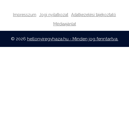
Impresszum
Jogi nyilatkozat
Adatkezelési tájékoztató
Médiaajánlat
© 2026
hellonyiregyhaza.hu - Minden jog fenntartva.