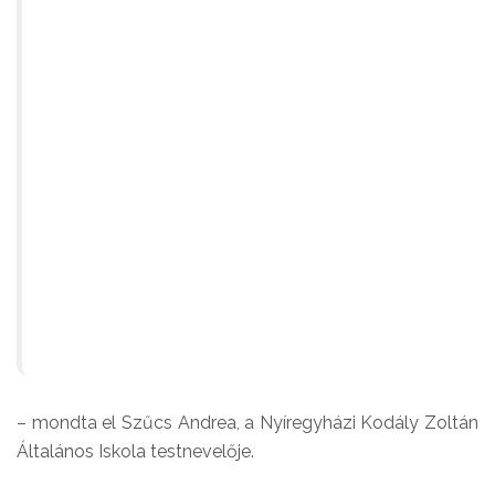
Nálunk már évek óta hagyomány
jégpálya – hála a városnak –, k
testnevelésóra keretében. Nagyon-
és nagyon hálásak, mi testnevelő
lehetőségért, hogy diákjaink egy 
tudják a szabadidejüket eltölteni. 
tanítunk, kihozzunk, akár több alkalo
– mondta el Szűcs Andrea, a Nyíregyházi Kodály Zoltán
Általános Iskola testnevelője.