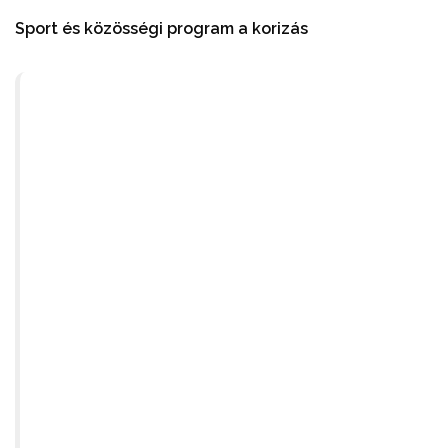
Sport és közösségi program a korizás
Azt gondolom, hogy maximálisan
igényeket, amelyek miatt az önko
létrehozta. Testnevelésórák keretéb
gyerekek, illetve közösség-össze
mondjuk egy osztályfőnöki óra kapc
együtt vannak. A sport mindenki 
hanem testben is fontos. A sokold
inkább fontos. Ha a gyerekeink eg
megtanulják a korcsolyázás alapjait,
képezi őket, hogy ezt semmi eset