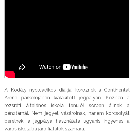
A Kodály nyolcadikos diákjai köröznek a Continental
Aréna parkolójában kialakított jégpályán. Közben a
rozsréti általános iskola tanulói sorban állnak a
pénztárnál. Nem jegyet vásárolnak, hanem korcsolyát
bérelnek, a jégpálya használata ugyanis ingyenes a
város iskoláiba járó fiatalok számára.