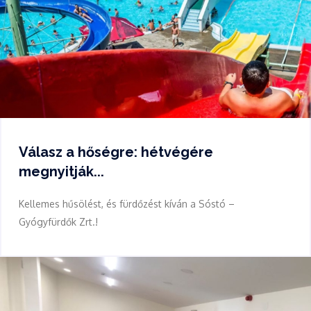
Válasz a hőségre: hétvégére
megnyitják...
Kellemes hűsölést, és fürdőzést kíván a Sóstó –
Gyógyfürdők Zrt.!