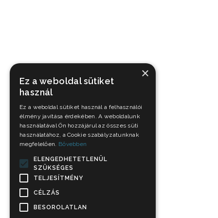
×
Ez a weboldal sütiket
használ
Ez a weboldal sütiket használ a felhasználói
élmény javítása érdekében. A weboldalunk
használatával Ön hozzájárul az összes süti
használatához, a Cookie szabályzatunknak
megfelelően.
Bővebben
ELENGEDHETETLENÜL
SZÜKSÉGES
TELJESÍTMÉNY
CÉLZÁS
BESOROLATLAN