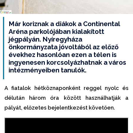
Már koriznak a diákok a Continental
Aréna parkolójában kialakított
jégpályán. Nyíregyháza
önkormányzata jóvoltából az előző
évekhez hasonlóan ezen a télen is
ingyenesen korcsolyázhatnak a város
intézményeiben tanulók.
A fiatalok hétköznaponként reggel nyolc és
délután három óra között használhatják a
pályát, előzetes bejelentkezést követően.