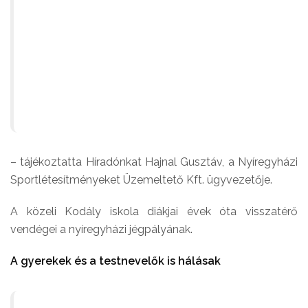
Díjmentes a jégre lépés, de korcsoly
iskolai csoportok itt, a jégpályán, hi
is áttelepítettük ide”
– tájékoztatta Híradónkat Hajnal Gusztáv, a Nyíregyházi
Sportlétesítményeket Üzemeltető Kft. ügyvezetője.
A közeli Kodály iskola diákjai évek óta visszatérő
vendégei a nyíregyházi jégpályának.
A gyerekek és a testnevelők is hálásak