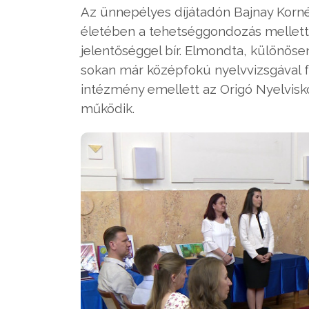
Az ünnepélyes díjátadón Bajnay Kornél
életében a tehetséggondozás mellett 
jelentőséggel bír. Elmondta, különöse
sokan már középfokú nyelvvizsgával fe
intézmény emellett az Origó Nyelvisko
működik.