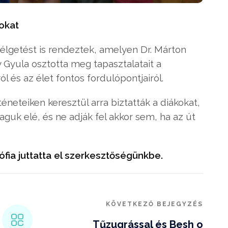
lokat
élgetést is rendeztek, amelyen Dr. Márton
y Gyula osztotta meg tapasztalatait a
l és az élet fontos fordulópontjairól.
eteiken keresztül arra biztatták a diákokat,
guk elé, és ne adják fel akkor sem, ha az út
fia juttatta el szerkesztőségünkbe.
KÖVETKEZŐ BEJEGYZÉS
Tűzugrással és Besh o