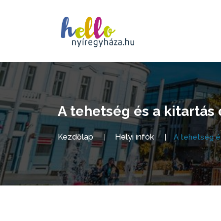
A tehetség és a kitartá
Kezdőlap
Helyi infók
A tehetség és