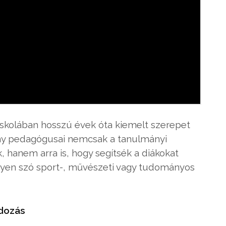
Iskolában hosszú évek óta kiemelt szerepet
ny pedagógusai nemcsak a tanulmányi
 hanem arra is, hogy segítsék a diákokat
gyen szó sport-, művészeti vagy tudományos
dozás