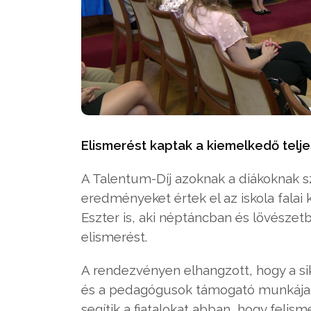
Elismerést kaptak a kiemelkedő telj
A Talentum-Díj azoknak a diákoknak s
eredményeket értek el az iskola falai k
Eszter is, aki néptáncban és lövészet
elismerést.
A rendezvényen elhangzott, hogy a si
és a pedagógusok támogató munkája 
segítik a fiatalokat abban, hogy felis