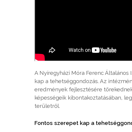
A Nyíregyházi Móra Ferenc Általános 
kap a tehetséggondozás. Az intézmé
eredmények fejlesztésére törekednek,
képességeik kibontakoztatásában, le
területről.
Fontos szerepet kap a tehetséggon