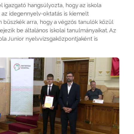
 igazgató hangsúlyozta, hogy az iskola
az idegennyelv-oktatás is kiemelt
n büszkék arra, hogy a végzős tanulók közül
jezik be általános iskolai tanulmányaikat. Az
la Junior nyelvvizsgaközpontjaként is