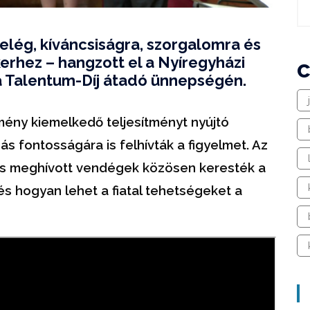
lég, kíváncsiságra, szorgalomra és
ikerhez – hangzott el a Nyíregyházi
a Talentum-Díj átadó ünnepségén.
ény kiemelkedő teljesítményt nyújtó
s fontosságára is felhívták a figyelmet. Az
s meghívott vendégek közösen keresték a
 és hogyan lehet a fiatal tehetségeket a