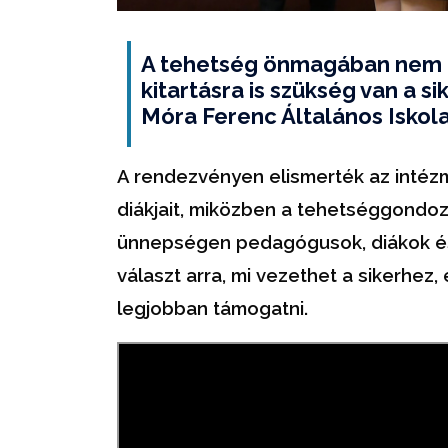
A tehetség önmagában nem e
kitartásra is szükség van a s
Móra Ferenc Általános Iskol
A rendezvényen elismerték az intézm
diákjait, miközben a tehetséggondozá
ünnepségen pedagógusok, diákok é
választ arra, mi vezethet a sikerhez,
legjobban támogatni.