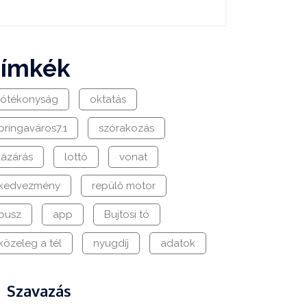
címkék
jótékonyság
oktatás
bringaváros7.1
szórakozás
lázárás
lottó
vonat
kedvezmény
repülő motor
busz
app
Bujtosi tó
közeleg a tél
nyugdíj
adatok
Szavazás