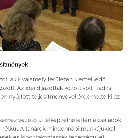
esítmények
zól, akik valamely területen kiemelkedő
özött. Az idei díjazottak között volt Hadzsi
ben nyújtott teljesítményével érdemelte ki az
kerhez vezető út elképzelhetetlen a családok
nélkül. A tanárok mindennapi munkájukkal
merjék és kibontakoztassák tehetségüket.