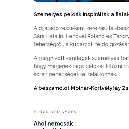
Személyes példák inspirálták a fiata
A díjátadó részeként kerekasztal-besz
Sára Katalin, Lengyel Roland és Tarcz
tehetségről, a kudarcok feldolgozásáró
A meghívott vendégek személyes történ
hogy merjenek nagy célokat kitűzni ma
során nehézségekkel találkoznak.
A beszámolót Molnár-Körtvélyfáy Zsó
ELŐZŐ BEJEGYZÉS
Ahol nemcsak