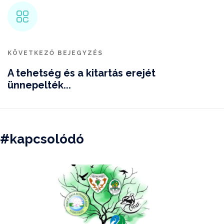
KÖVETKEZŐ BEJEGYZÉS
A tehetség és a kitartás erejét
ünnepelték...
#kapcsolódó