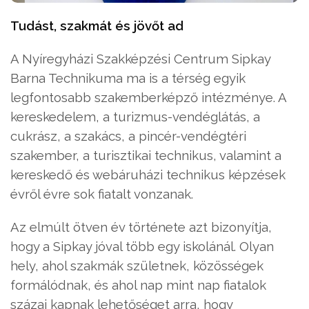
Tudást, szakmát és jövőt ad
A Nyíregyházi Szakképzési Centrum Sipkay
Barna Technikuma ma is a térség egyik
legfontosabb szakemberképző intézménye. A
kereskedelem, a turizmus-vendéglátás, a
cukrász, a szakács, a pincér-vendégtéri
szakember, a turisztikai technikus, valamint a
kereskedő és webáruházi technikus képzések
évről évre sok fiatalt vonzanak.
Az elmúlt ötven év története azt bizonyítja,
hogy a Sipkay jóval több egy iskolánál. Olyan
hely, ahol szakmák születnek, közösségek
formálódnak, és ahol nap mint nap fiatalok
százai kapnak lehetőséget arra, hogy