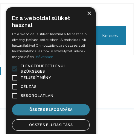
×
Keresés
Ez a weboldal sütiket
használ
Ez a weboldal sütiket használ a felhasználói
élmény javítása érdekében. A weboldalunk
használatával Ön hozzájárul az összes süti
használatához, a Cookie szabályzatunknak
megfelelően.
Bővebben
ELENGEDHETETLENÜL
Szavazás
SZÜKSÉGES
TELJESÍTMÉNY
CÉLZÁS
BESOROLATLAN
ÖSSZES ELFOGADÁSA
ÖSSZES ELUTASÍTÁSA