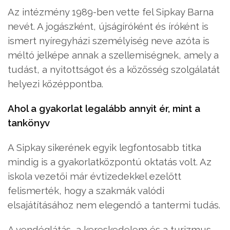
Az intézmény 1989-ben vette fel Sipkay Barna
nevét. A jogászként, újságíróként és íróként is
ismert nyíregyházi személyiség neve azóta is
méltó jelképe annak a szellemiségnek, amely a
tudást, a nyitottságot és a közösség szolgálatát
helyezi középpontba.
Ahol a gyakorlat legalább annyit ér, mint a
tankönyv
A Sipkay sikerének egyik legfontosabb titka
mindig is a gyakorlatközpontú oktatás volt. Az
iskola vezetői már évtizedekkel ezelőtt
felismerték, hogy a szakmák valódi
elsajátításához nem elegendő a tantermi tudás.
A vendéglátás, a kereskedelem és a turizmus