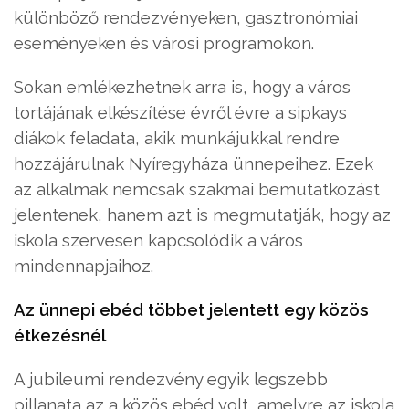
különböző rendezvényeken, gasztronómiai
eseményeken és városi programokon.
Sokan emlékezhetnek arra is, hogy a város
tortájának elkészítése évről évre a sipkays
diákok feladata, akik munkájukkal rendre
hozzájárulnak Nyíregyháza ünnepeihez. Ezek
az alkalmak nemcsak szakmai bemutatkozást
jelentenek, hanem azt is megmutatják, hogy az
iskola szervesen kapcsolódik a város
mindennapjaihoz.
Az ünnepi ebéd többet jelentett egy közös
étkezésnél
A jubileumi rendezvény egyik legszebb
pillanata az a közös ebéd volt, amelyre az iskola