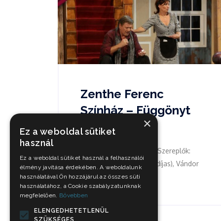
Zenthe Ferenc
Színház – Függönyt
×
fel
Ez a weboldal sütiket
használ
Vígjáték három részben Szereplők:
Ez a weboldal sütiket használ a felhasználói
Kautzky Armand (Jászai-díjas), Vándor
élmény javítása érdekében. A weboldalunk
Éva...
használatával Ön hozzájárul az összes süti
használatához, a Cookie szabályzatunknak
megfelelően.
Bővebben
ELENGEDHETETLENÜL
SZÜKSÉGES