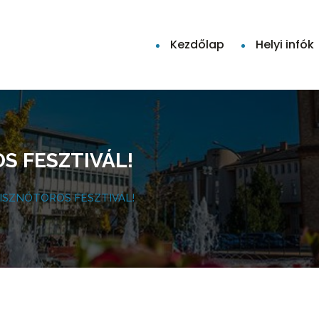
Kezdőlap
Helyi infók
OS FESZTIVÁL!
 DISZNÓTOROS FESZTIVÁL!