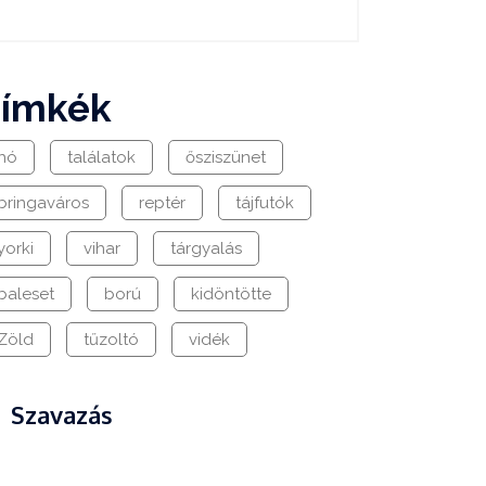
címkék
hó
találatok
ősziszünet
bringaváros
reptér
tájfutók
yorki
vihar
tárgyalás
baleset
ború
kidöntötte
Zöld
tűzoltó
vidék
Szavazás