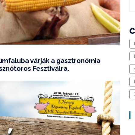
umfaluba várják a gasztronómia
isznótoros Fesztiválra.