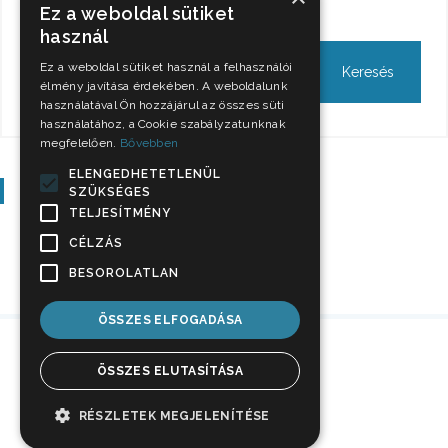
Keresés
Ez a weboldal sütiket
használ
Ez a weboldal sütiket használ a felhasználói
élmény javítása érdekében. A weboldalunk
használatával Ön hozzájárul az összes süti
használatához, a Cookie szabályzatunknak
megfelelően.
Bővebben
ELENGEDHETETLENÜL
Szavazás
SZÜKSÉGES
TELJESÍTMÉNY
CÉLZÁS
BESOROLATLAN
ÖSSZES ELFOGADÁSA
ÖSSZES ELUTASÍTÁSA
RÉSZLETEK MEGJELENÍTÉSE