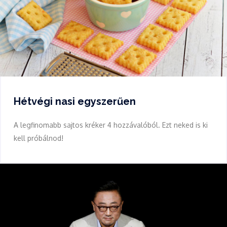
Hétvégi nasi egyszerűen
A legfinomabb sajtos kréker 4 hozzávalóból. Ezt neked is ki
kell próbálnod!