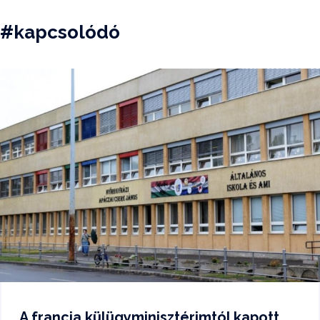
#kapcsolódó
A francia külügyminisztérimtól kapott...