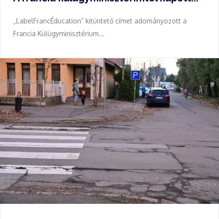
„LabelFrancÉducation” kitüntető címet adományozott a
Francia Külügyminisztérium...