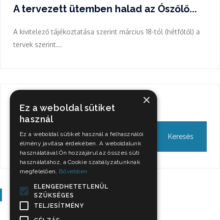
A tervezett ütemben halad az Ószőlő...
A kivitelező tájékoztatása szerint március 18-tól (hétfőtől) a
tervek szerint...
×
Keresés
Ez a weboldal sütiket
használ
Ez a weboldal sütiket használ a felhasználói
élmény javítása érdekében. A weboldalunk
használatával Ön hozzájárul az összes süti
használatához, a Cookie szabályzatunknak
megfelelően.
Bővebben
ELENGEDHETETLENÜL
Szavazás
SZÜKSÉGES
TELJESÍTMÉNY