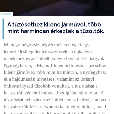
A tűzesethez kilenc járművel, több
mint harmincan érkeztek a tűzoltók.
Mintegy négyszáz négyzetméteren égett egy
lemezfedésű épület tetőszerkezete, a rajta lévő
napelemek és az épületben lévő berendezési tárgyak
Nyíregyházán, a Május 1 téren hétfő este. Tűzesethez
kilenc járművel, több mint harmincan, a nyíregyházi
és a hajdúnánási hivatásos, valamint az ibrányi
önkormányzati tűzoltók vonultak, a tűz oltását a
katasztrófavédelmi műveleti szolgálat irányította. A
tűz oltását nehezítette az épület lemez fedése, amelyet a
beavatkozók kéziszerszámokkal megbontottak, majd
hat vízsugárral és egy létrasugárral körülhatárolták és