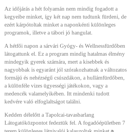
Az időjárás a hét folyamán nem mindig fogadott a
kegyeibe minket, így két nap nem tudtunk fürdeni, de
ezért kárpótoltak minket a naponkénti különleges
programok, illetve a tábori jó hangulat.
A hétfői napon a sárvári Gyógy- és Wellnessfürdőben
látogattunk el. Ez a program mindig hatalmas élmény
mindegyik gyerek számára, mert a kisebbek és
nagyobbak is egyaránt jól szórakozhatnak a változatos
formájú és nehézségű csúszdákon, a hullámfürdőben,
a különféle vizes ügyességi játékokon, vagy a
medencék valamelyikében. Itt mindenki tudott
kedvére való elfoglaltságot találni.
Kedden délelőtt a Tapolcai-tavasbarlang
Látogatóközpontot fedeztük fel. A fogadóépületben 7
a
terem különleges látnivalói kalauzoltak minket