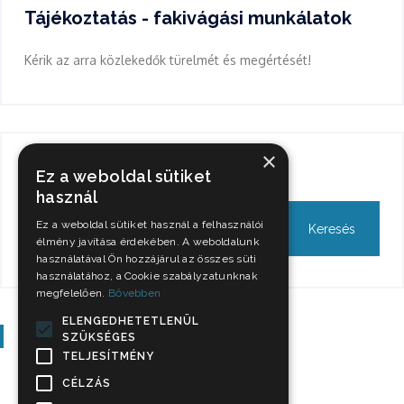
Tájékoztatás - fakivágási munkálatok
Kérik az arra közlekedők türelmét és megértését!
×
Keresés
Ez a weboldal sütiket
használ
Ez a weboldal sütiket használ a felhasználói
élmény javítása érdekében. A weboldalunk
használatával Ön hozzájárul az összes süti
használatához, a Cookie szabályzatunknak
megfelelően.
Bővebben
ELENGEDHETETLENÜL
Szavazás
SZÜKSÉGES
TELJESÍTMÉNY
CÉLZÁS