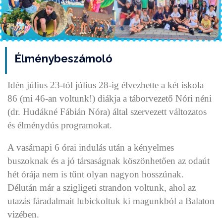
Élménybeszámoló
Idén július 23-tól július 28-ig élvezhette a két iskola
86 (mi 46-an voltunk!) diákja a táborvezető Nóri néni
(dr. Hudákné Fábián Nóra) által szervezett változatos
és élménydús programokat.
A vasárnapi 6 órai indulás után a kényelmes
buszoknak és a jó társaságnak köszönhetően az odaút
hét órája nem is tűnt olyan nagyon hosszúnak.
Délután már a szigligeti strandon voltunk, ahol az
utazás fáradalmait lubickoltuk ki magunkból a Balaton
vizében.