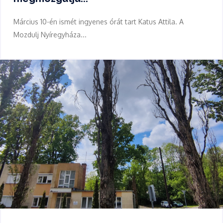
Március 10-én ismét ingyenes órát tart Katus Attila. A
Mozdulj Nyíregyháza...