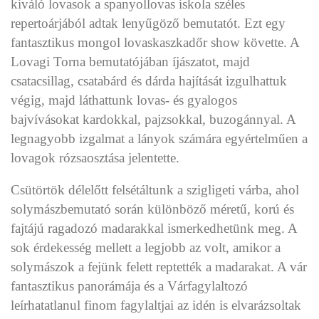
kiváló lovasok a spanyollovas iskola széles
repertoárjából adtak lenyűgöző bemutatót. Ezt egy
fantasztikus mongol lovaskaszkadőr show követte. A
Lovagi Torna bemutatójában íjászatot, majd
csatacsillag, csatabárd és dárda hajítását izgulhattuk
végig, majd láthattunk lovas- és gyalogos
bajvívásokat kardokkal, pajzsokkal, buzogánnyal. A
legnagyobb izgalmat a lányok számára egyértelműen a
lovagok rózsaosztása jelentette.
Csütörtök délelőtt felsétáltunk a szigligeti várba, ahol
solymászbemutató során különböző méretű, korú és
fajtájú ragadozó madarakkal ismerkedhetünk meg. A
sok érdekesség mellett a legjobb az volt, amikor a
solymászok a fejünk felett reptették a madarakat. A vár
fantasztikus panorámája és a Várfagylaltozó
leírhatatlanul finom fagylaltjai az idén is elvarázsoltak