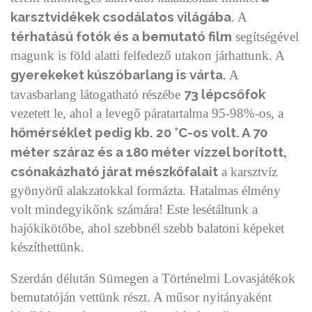
karsztvidékek csodálatos világába
. A
térhatású fotók és a bemutató film
segítségével
magunk is föld alatti felfedező utakon járhattunk. A
gyerekeket kúszóbarlang is várta.
A
73 lépcsőfok
tavasbarlang látogatható részébe
vezetett le, ahol a levegő páratartalma 95-98%-os, a
hőmérséklet pedig kb. 20 °C-os volt. A 70
méter száraz és a 180 méter vízzel borított,
csónakázható járat mészkőfalait
a karsztvíz
gyönyörű alakzatokkal formázta. Hatalmas élmény
volt mindegyikőnk számára! Este lesétáltunk a
hajókikötőbe, ahol szebbnél szebb balatoni képeket
készíthettünk.
Szerdán délután Sümegen a Történelmi Lovasjátékok
bemutatóján vettünk részt. A műsor nyitányaként