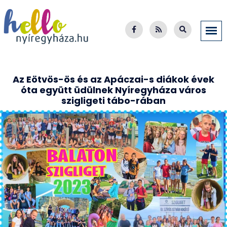
Az Eötvös-ös és az Apáczai-s diákok évek
óta együtt üdülnek Nyíregyháza város
szigligeti tábo-rában