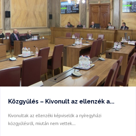
Közgyűlés – Kivonult az ellenzék a...
Kivonultak az ellenzéki képviselők a nyíregyházi
közgyűlésről, miután nem vettek...