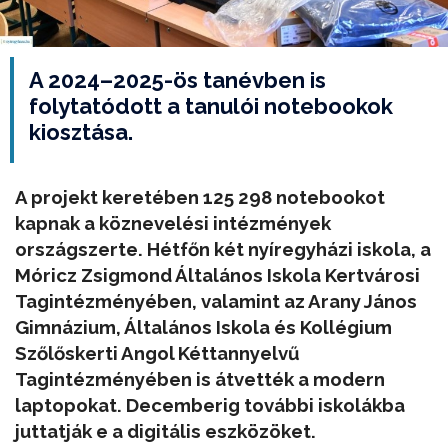
A 2024–2025-ös tanévben is
folytatódott a tanulói notebookok
kiosztása.
A projekt keretében 125 298 notebookot
kapnak a köznevelési intézmények
országszerte. Hétfőn két nyíregyházi iskola, a
Móricz Zsigmond Általános Iskola Kertvárosi
Tagintézményében, valamint az Arany János
Gimnázium, Általános Iskola és Kollégium
Szőlőskerti Angol Kéttannyelvű
Tagintézményében is átvették a modern
laptopokat. Decemberig további iskolákba
juttatják e a digitális eszközöket.