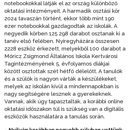
notebookokkal látják el az ország különböző
oktatási intézményeit. A harmadik osztási kör
2024 tavaszán történt, ekkor több mint 190
ezer notebookkal gazdagodtak az iskolák. A
negyedik körben 125 298 darabot osztanak ki a
tanév első felében. Nyíregyházára összesen
2228 eszköz érkezett, melyekből 100 darabot a
Móricz Zsigmond Általános Iskola Kertvárosi
Tagintézményének 5. évfolyamos diákjai
között osztottak szét hétfő délelőtt. A tanulók
és a szülők is nagyon várták a készülékeket,
melyek az iskolán kívül a mindennapokban is
nagy segítségére lesznek a gyerekeknek.
Vannak, akik úgy tapasztalták, a korábbi online
oktatási időszakon túl is szükség van a digitális
eszközök használatára a tanulás során.
– Nyilván korábban nagyobb súlyban vettünk