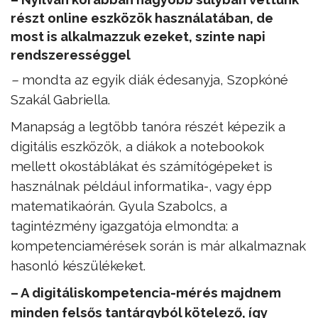
részt online eszközök használatában, de
most is alkalmazzuk ezeket, szinte napi
rendszerességgel
–
mondta az egyik diák édesanyja, Szopkóné
Szakál Gabriella.
Manapság a legtöbb tanóra részét képezik a
digitális eszközök, a diákok a notebookok
mellett okostáblákat és számítógépeket is
használnak például informatika-, vagy épp
matematikaórán. Gyula Szabolcs, a
tagintézmény igazgatója elmondta: a
kompetenciamérések során is már alkalmaznak
hasonló készülékeket.
– A digitáliskompetencia-mérés majdnem
minden felsős tantárgyból kötelező, így