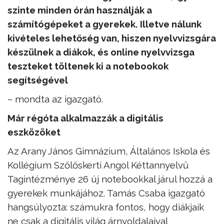
szinte minden órán használják a
számítógépeket a gyerekek. Illetve nálunk
kivételes lehetőség van, hiszen nyelvvizsgára
készülnek a diákok, és online nyelvvizsga
teszteket töltenek ki a notebookok
segítségével
– mondta az igazgató.
Már régóta alkalmazzák a digitális
eszközöket
Az Arany János Gimnázium, Általános Iskola és
Kollégium Szőlőskerti Angol Kéttannyelvű
Tagintézménye 26 új notebookkal járul hozzá a
gyerekek munkájához. Tamás Csaba igazgató
hangsúlyozta: számukra fontos, hogy diákjaik
ne csak a digitális világ árnyoldalaival