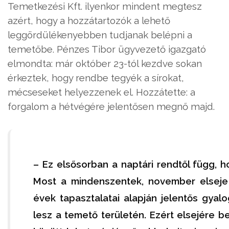
Temetkezési Kft. ilyenkor mindent megtesz
azért, hogy a hozzátartozók a lehető
leggördülékenyebben tudjanak belépni a
temetőbe. Pénzes Tibor ügyvezető igazgató
elmondta: már október 23-tól kezdve sokan
érkeztek, hogy rendbe tegyék a sírokat,
mécseseket helyezzenek el. Hozzátette: a
forgalom a hétvégére jelentősen megnő majd.
– Ez elsősorban a naptári rendtől függ, 
Most a mindenszentek, november elseje 
évek tapasztalatai alapján jelentős gyal
lesz a temető területén. Ezért elsejére b