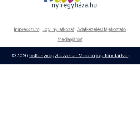
Impresszum
Jogi nyilatkozat
Adatkezelési tájékoztató
Médiaajánlat
© 2026
hellonyiregyhaza.hu - Minden jog fenntartva.