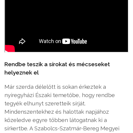
Rendbe teszik a sírokat és mécseseket
helyeznek el
Már szerda délelőtt is sokan érkeztek a
nyíregyházi Északi temetőbe, hogy rendbe
tegyék elhunyt szeretteik sírját.
Mindenszentekhez és halottak napjához
közeledve egyre többen látogatnak ki a
sírkertbe. A Szabolcs-Szatmár-Bereg Megyei