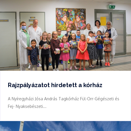
Rajzpályázatot hirdetett a kórház
A Nyíregyházi Jósa András Tagkórház Fül-Orr-Gégészeti és
Fej- Nyaksebészeti...