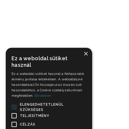
×
Ez a weboldal sütiket
használ
Ez a weboldal sütiket használ a felhasználói
élmény javítása érdekében. A weboldalunk
használatával Ön hozzájárul az összes süti
használatához, a Cookie szabályzatunknak
megfelelően.
Bővebben
ELENGEDHETETLENÜL
SZÜKSÉGES
TELJESÍTMÉNY
CÉLZÁS