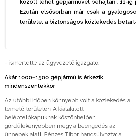
között lehet gépjárművel behajtani, 11-ig p
Ezután elsősorban már csak a gyalogoso
területe, a biztonságos közlekedés betar
– ismertette az ügyvezető igazgató.
Akár 1000–1500 gépjármű is érkezik
mindenszentekkor
Az utóbbi időben könnyebb volt a közlekedés a
temető területén. A kialakított
beléptetőkapuknak köszönhetően
gördülékenyebben megy a beengedés az
ünnepek alatt. Pénzes Tibor hangsúlyozta: a