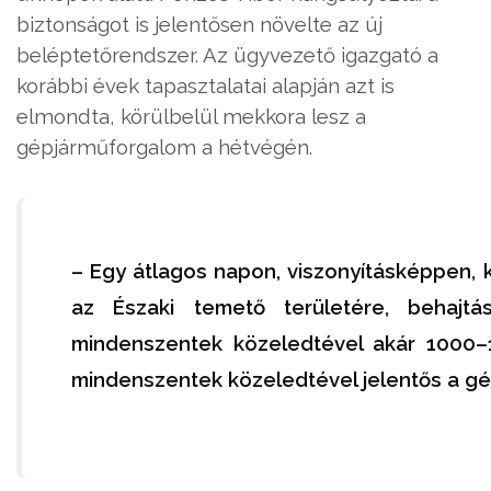
biztonságot is jelentősen növelte az új
beléptetőrendszer. Az ügyvezető igazgató a
korábbi évek tapasztalatai alapján azt is
elmondta, körülbelül mekkora lesz a
gépjárműforgalom a hétvégén.
– Egy átlagos napon, viszonyításképpen, 
az Északi temető területére, behajtá
mindenszentek közeledtével akár 1000–1
mindenszentek közeledtével jelentős a g