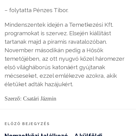
– folytatta Pénzes Tibor.
Mindenszentek idején a Temetkezési Kft.
programokat is szervez. Elsején kiállítást
tartanak majd a piramis ravatalozóban.
November másodikán pedig a Hősök
temetőjében, az ott nyugvó közel háromezer
első világháborús katonáért gyújtanak
mécseseket, ezzel emlékezve azokra, akik
életüket adták hazájukért.
Szerző: Csatári Jázmin
ELŐZŐ BEJEGYZÉS
Nemzetközi találkozó – A külföldi