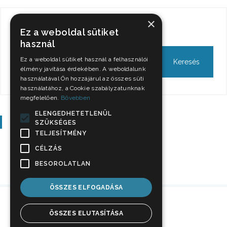
×
Keresés
Ez a weboldal sütiket
használ
Ez a weboldal sütiket használ a felhasználói
élmény javítása érdekében. A weboldalunk
használatával Ön hozzájárul az összes süti
használatához, a Cookie szabályzatunknak
megfelelően.
Bővebben
ELENGEDHETETLENÜL
Szavazás
SZÜKSÉGES
TELJESÍTMÉNY
CÉLZÁS
BESOROLATLAN
ÖSSZES ELFOGADÁSA
ÖSSZES ELUTASÍTÁSA