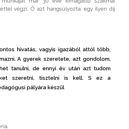
i munkáját már 30 éve kimagasló szakmai
tel végzi. Ő azt hangsúlyozta: egy ilyen díj
tos hivatás, vagyis igazából attól több,
mazni. A gyerek szeretete, azt gondolom,
het tanulni, de ennyi év után azt tudom
t szeretni, tisztelni is kell. S ez a
edagógusi pályára készül
ria.