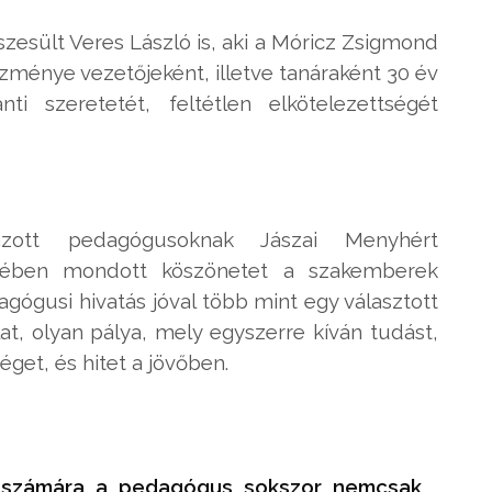
észesült Veres László is, aki a Móricz Zsigmond
ézménye vezetőjeként, illetve tanáraként 30 év
nti szeretetét, feltétlen elkötelezettségét
zott pedagógusoknak Jászai Menyhért
zédében mondott köszönetet a szakemberek
gógusi hivatás jóval több mint egy választott
at, olyan pálya, mely egyszerre kíván tudást,
get, és hitet a jövőben.
k számára a pedagógus sokszor nemcsak