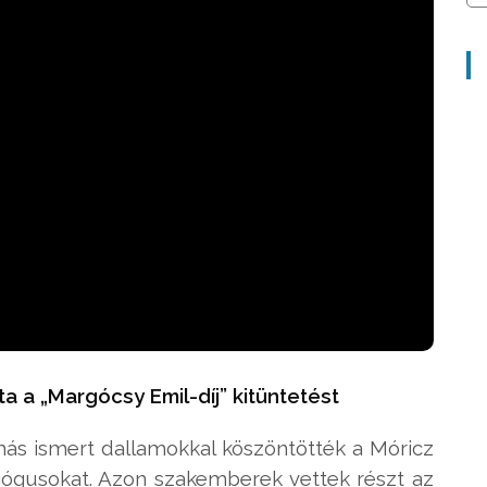
 a „Margócsy Emil-díj” kitüntetést
más ismert dallamokkal köszöntötték a Móricz
gusokat. Azon szakemberek vettek részt az