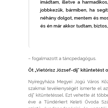
imádtam, illetve a harmadikos
jobbkezük, bármiben, ha segít
néhány dolgot, mentem és most
és én már akkor tudtam, biztos
– fogalmazott a táncpedagógus.
Öt „Vietórisz József-díj” kitüntetést 
Nyíregyháza Megyei Jogú Város Kö
szakmai tevékenységét ismerte el az
díj” kitüntetéssel. Ezt vehette át töb
éve a Tündérkert Keleti Óvoda Szá