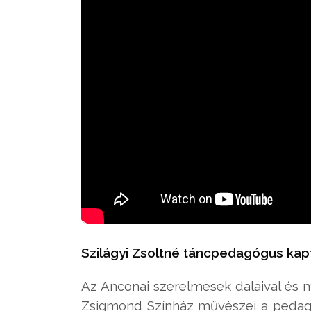
Szilágyi Zsoltné táncpedagógus kapta
Az Anconai szerelmesek dalaival és 
Zsigmond Színház művészei a pedagó