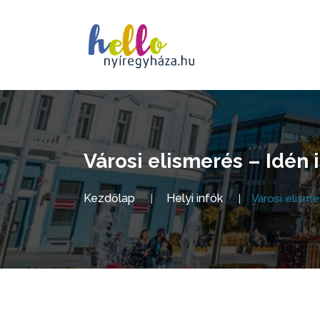
Városi elismerés – Idén
Kezdőlap
Helyi infók
Városi elisme