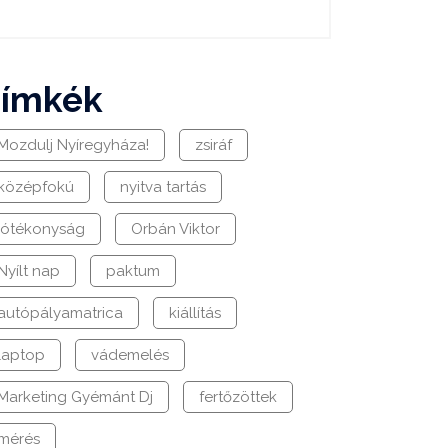
címkék
Mozdulj Nyíregyháza!
zsiráf
középfokú
nyitva tartás
jótékonyság
Orbán Viktor
Nyílt nap
paktum
autópályamatrica
kiállítás
laptop
vádemelés
Marketing Gyémánt Dj
fertőzöttek
mérés