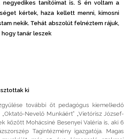
, negyedikes tanítóimat is. S én voltam a
séget kértek, haza kellett menni, kimosni
am nekik. Tehát abszolút felnéztem rájuk,
, hogy tanár leszek
osztottak ki
zgyűlése további öt pedagógus kiemelkedő
 „Oktató-Nevelő Munkáért” „Vietórisz József-
bek között Mohácsiné Besenyei Valéria is, aki 6
zszorszép Tagintézmény igazgatója. Magas