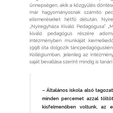
ünnepségen, akik a közgyűlés döntése
már hagyományosnak számító ped
elismeréseket hétfő délután. Nyí
„Nyíregyháza Kiváló Pedagógusa” „Ma
kiváló pedagógus részére adomá
intézményben munkáját kiemelkedő 
1998 óta dolgozik táncpedagóguskén
Kollégiumban, jelenleg az intézmény 
saját bevallása szerint mindig is tanári
– Általános iskola alsó tagoza
minden percemet azzal töltö
kisfelmenőben voltunk, az e