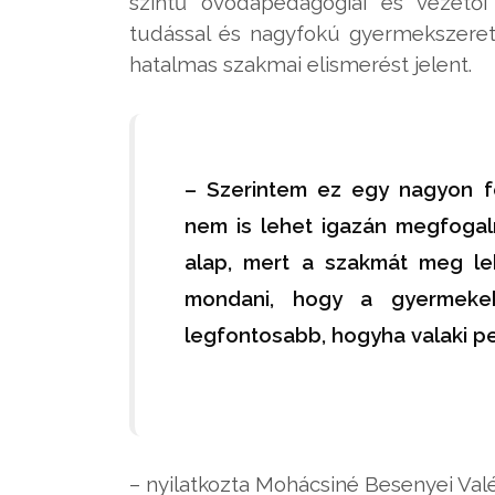
szintű óvodapedagógiai és vezető
tudással és nagyfokú gyermekszeretet
hatalmas szakmai elismerést jelent.
– Szerintem ez egy nagyon fon
nem is lehet igazán megfogal
alap, mert a szakmát meg le
mondani, hogy a gyermekeke
legfontosabb, hogyha valaki p
– nyilatkozta Mohácsiné Besenyei Valé