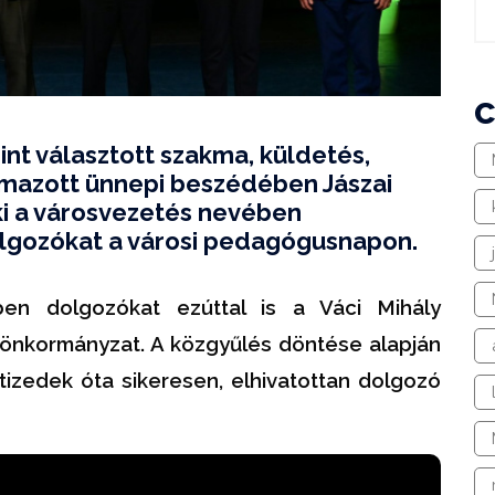
nt választott szakma, küldetés,
almazott ünnepi beszédében Jászai
ki a városvezetés nevében
lgozókat a városi pedagógusnapon.
ben dolgozókat ezúttal is a Váci Mihály
 önkormányzat. A közgyűlés döntése alapján
vtizedek óta sikeresen, elhivatottan dolgozó