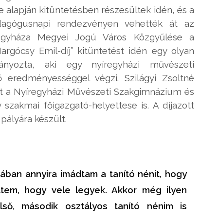
 alapján kitüntetésben részesültek idén, és a
agógusnapi rendezvényen vehették át az
regyháza Megyei Jogú Város Közgyűlése a
rgócsy Emil-díj” kitüntetést idén egy olyan
nyozta, aki egy nyíregyházi művészeti
eredményességgel végzi. Szilágyi Zsoltné
t a Nyíregyházi Művészeti Szakgimnázium és
szakmai főigazgató-helyettese is. A díjazott
 pályára készült.
tában annyira imádtam a tanító nénit, hogy
ttem, hogy vele legyek. Akkor még ilyen
lső, második osztályos tanító nénim is