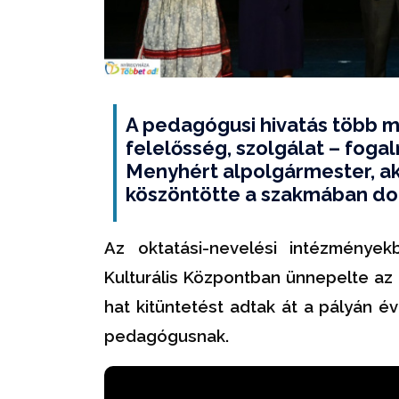
A pedagógusi hivatás több mi
felelősség, szolgálat – fog
Menyhért alpolgármester, a
köszöntötte a szakmában do
Az oktatási-nevelési intézmények
Kulturális Központban ünnepelte az
hat kitüntetést adtak át a pályán é
pedagógusnak.