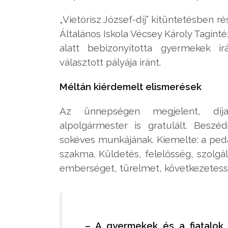
„Vietórisz József-díj” kitüntetésben r
Általános Iskola Vécsey Károly Tagint
alatt bebizonyította gyermekek irá
választott pályája iránt.
Méltán kiérdemelt elismerések
Az ünnepségen megjelent, díja
alpolgármester is gratulált. Bes
sokéves munkájának. Kiemelte: a peda
szakma. Küldetés, felelősség, szolgál
emberséget, türelmet, következetessé
– A gyermekek és a fiatalo