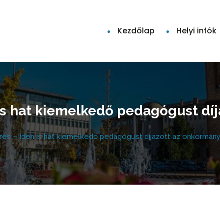
Kezdőlap
Helyi infók
 is hat kiemelkedő pedagógust dí
rés – Idén is hat kiemelkedő pedagógust díjazott az önkormán