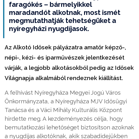
faragókés – bármelyikkel
maradandót alkotnak, most ismét
megmutathatják tehetségüket a
nyíregyházi nyugdíjasok.
Az Alkotó Idősek pályázatra amatőr képző-,
népi-, kézi- és iparművészek jelentkezését
várják, a legjobb alkotásokból pedig az Idősek
Világnapja alkalmából rendeznek kiállítást.
A felhívást Nyíregyháza Megyei Jogú Város
Önkormányzata, a Nyíregyháza MJV Idősügyi
Tanácsa és a Váci Mihály Kulturális Központ
hirdette meg. A kezdeményezés célja, hogy
bemutatkozási lehetőséget biztosítson azoknak
a nyugdíjas alkotóknak, akik szabadidejükben