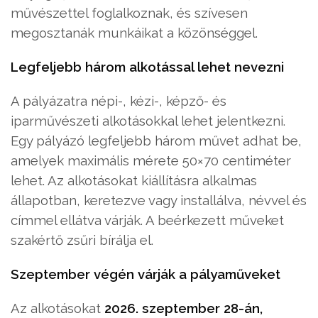
művészettel foglalkoznak, és szívesen
megosztanák munkáikat a közönséggel.
Legfeljebb három alkotással lehet nevezni
A pályázatra népi-, kézi-, képző- és
iparművészeti alkotásokkal lehet jelentkezni.
Egy pályázó legfeljebb három művet adhat be,
amelyek maximális mérete 50×70 centiméter
lehet. Az alkotásokat kiállításra alkalmas
állapotban, keretezve vagy installálva, névvel és
címmel ellátva várják. A beérkezett műveket
szakértő zsűri bírálja el.
Szeptember végén várják a pályaműveket
Az alkotásokat
2026. szeptember 28-án,