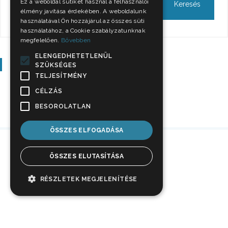
Ez a weboldal sütiket használ a felhasználói
élmény javítása érdekében. A weboldalunk
használatával Ön hozzájárul az összes süti
használatához, a Cookie szabályzatunknak
megfelelően.
Bővebben
ELENGEDHETETLENÜL
Szavazás
SZÜKSÉGES
TELJESÍTMÉNY
CÉLZÁS
BESOROLATLAN
ÖSSZES ELFOGADÁSA
ÖSSZES ELUTASÍTÁSA
RÉSZLETEK MEGJELENÍTÉSE
Impresszum
Jogi nyilatkozat
Adatkezelési tájékoztató