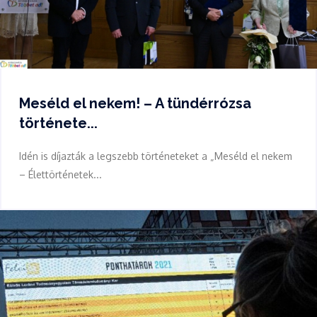
Meséld el nekem! – A tündérrózsa
története...
Idén is díjazták a legszebb történeteket a „Meséld el nekem
– Élettörténetek...