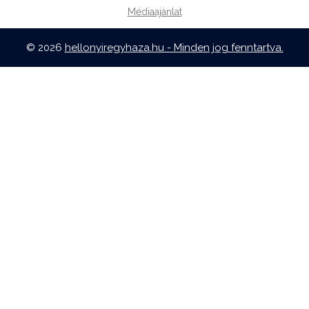
Médiaajánlat
© 2026
hellonyiregyhaza.hu - Minden jog fenntartva.