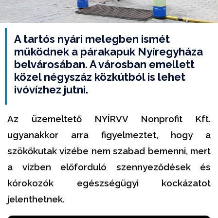
A tartós nyári melegben ismét
működnek a párakapuk Nyíregyháza
belvárosában. A városban emellett
közel négyszáz közkútból is lehet
ivóvízhez jutni.
Az üzemeltető NYÍRVV Nonprofit Kft.
ugyanakkor arra figyelmeztet, hogy a
szökőkutak vizébe nem szabad bemenni, mert
a vízben előforduló szennyeződések és
kórokozók egészségügyi kockázatot
jelenthetnek.