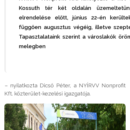
Kossuth tér két oldalán üzemeltet
elrendelése előtt, június 22-én kerülte
függően augusztus végéig, illetve szep
Tapasztalataink szerint a városlakók ör
melegben
–
nyilatkozta Dicső Péter, a NYÍRVV Nonprofit
Kft. közterület-kezelési igazgatója.