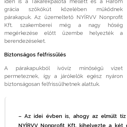
idén is a Takarékpalota mellett és a Három
grácia szökőkút közelében működnek
párakapuk. Az üzemeltető NYÍRVV Nonprofit
Kft. szakemberei még a nagy hőség
megérkezése előtt üzembe helyezték a
berendezéseket.
Biztonságos felfrissülés
A párakapukból ivóvíz minőségű vizet
permeteznek, így a járókelők egész nyáron
biztonságosan felfrissülhetnek alattuk.
– Az idei évben is, ahogy az elmúlt tí
NYÍRVV Nonprofit Kft. kihelyezte a két