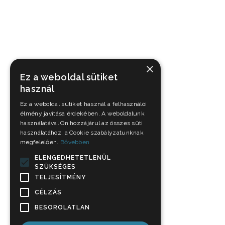
×
Ez a weboldal sütiket
használ
Ez a weboldal sütiket használ a felhasználói
élmény javítása érdekében. A weboldalunk
használatával Ön hozzájárul az összes süti
használatához, a Cookie szabályzatunknak
megfelelően.
Bővebben
ELENGEDHETETLENÜL
SZÜKSÉGES
TELJESÍTMÉNY
CÉLZÁS
BESOROLATLAN