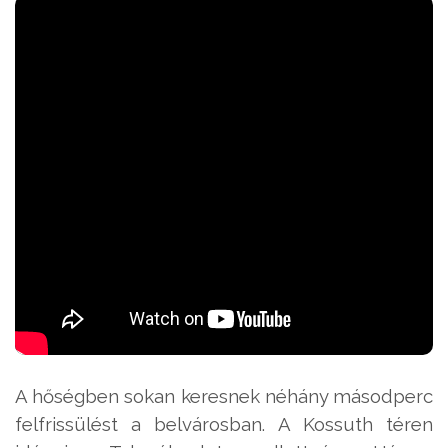
A hőségben sokan keresnek néhány másodperc
felfrissülést a belvárosban. A Kossuth téren