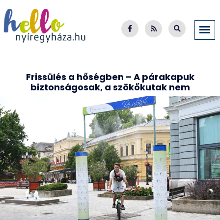
Frissülés a hőségben – A párakapuk
biztonságosak, a szökőkutak nem