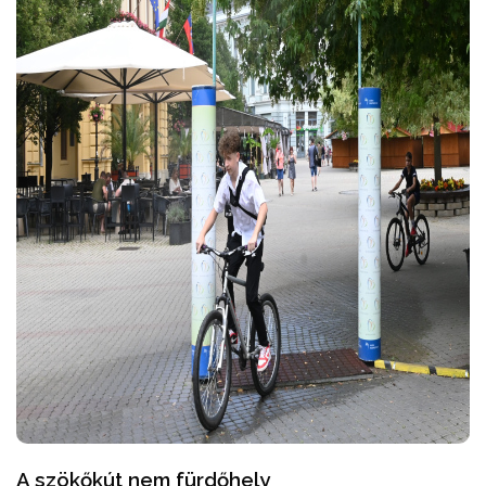
A szökőkút nem fürdőhely