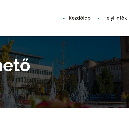
Kezdőlap
Helyi infók
mető