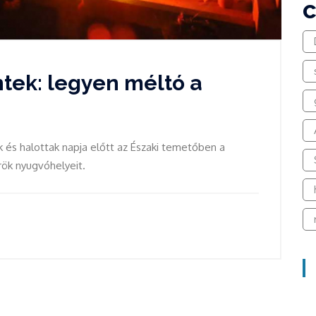
tek: legyen méltó a
 és halottak napja előtt az Északi temetőben a
rök nyugvóhelyeit.