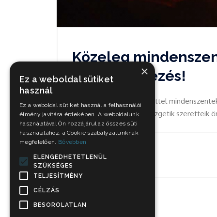
Közeleg mindenszen
×
megemlékezés!
Ez a weboldal sütiket
használ
Kicsivel több mint egy héttel mindenszentek
Ez a weboldal sütiket használ a felhasználói
hozzátartozók már rendezgetik szeretteik ö
élmény javítása érdekében. A weboldalunk
használatával Ön hozzájárul az összes süti
használatához, a Cookie szabályzatunknak
megfelelően.
Bővebben
Okt 25, 2021
ELENGEDHETETLENÜL
SZÜKSÉGES
TELJESÍTMÉNY
CÉLZÁS
BESOROLATLAN