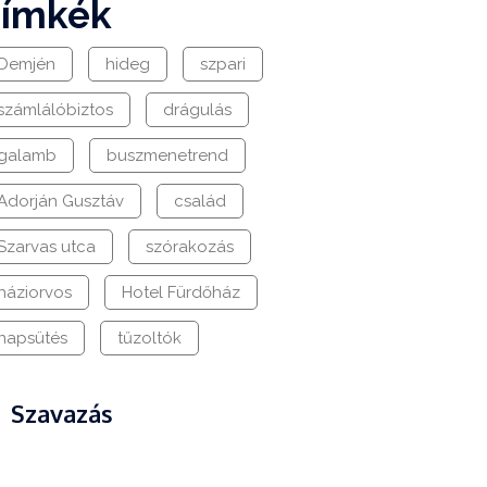
címkék
Demjén
hideg
szpari
számlálóbiztos
drágulás
galamb
buszmenetrend
Adorján Gusztáv
család
Szarvas utca
szórakozás
háziorvos
Hotel Fürdőház
napsütés
tűzoltók
Szavazás