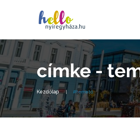
címke - te
Kezdőlap
#temető