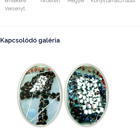
emlékére " hirdetett Megyei Könyvtárhasználati
Versenyt.
Kapcsolódó galéria