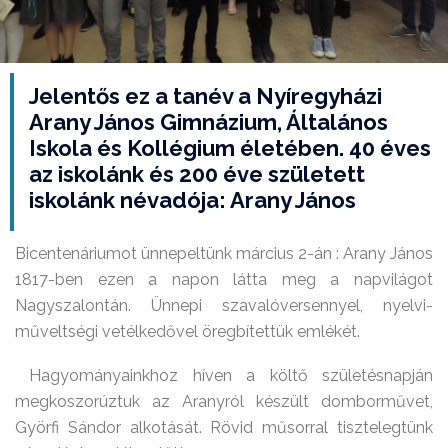
Jelentős ez a tanév a Nyíregyházi
Arany János Gimnázium, Általános
Iskola és Kollégium életében. 40 éves
az iskolánk és 200 éve született
iskolánk névadója: Arany János
Bicentenáriumot ünnepeltünk március 2-án : Arany János
1817-ben ezen a napon látta meg a napvilágot
Nagyszalontán. Ünnepi szavalóversennyel, nyelvi-
műveltségi vetélkedővel öregbítettük emlékét.
Hagyományainkhoz híven a költő születésnapján
megkoszorúztuk az Aranyról készült domborművet,
Györfi Sándor alkotását. Rövid műsorral tisztelegtünk