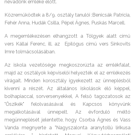
névadónk emléke előtt.
Közreműködtek a 8/9. osztály tanulói :Benicsák Patrícia,
Fehér Anna, Hudák Csilla, Pépel Ágnes, Puskás Marcell.
A megemlékezésen elhangzott a Tölgyek alatt című
vers Kállai Ferenc, ill. az Epilógus című vers Sinkovits
Imre tolmácsolásában.
Az iskola vezetősége megkoszorúzta az emlékfalat,
majd az osztályok képviselői helyezték el az emlékezés
virágait. Minden korosztály igyekezett az ünneplésből
kivenni a részét. Az általános iskolások élő képpel,
bolhapiaccal, sorversenyekkel, A felső tagozatosok az
"Őszikék" felolvasásával és Kapcsos könyvünk
megalkotásával ünnepelt. Az évforduló méltó
megünneplését jelentette, hogy Csorba Ágnes és Vass
Vanda megnyerte a "Nagyszalonta aranytollú lírikusa