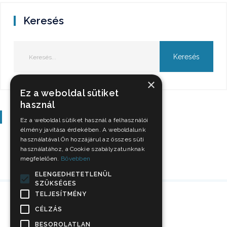
Keresés
×
Ez a weboldal sütiket
használ
Szavazás
Ez a weboldal sütiket használ a felhasználói
élmény javítása érdekében. A weboldalunk
használatával Ön hozzájárul az összes süti
használatához, a Cookie szabályzatunknak
megfelelően.
Bővebben
ELENGEDHETETLENÜL
SZÜKSÉGES
TELJESÍTMÉNY
CÉLZÁS
BESOROLATLAN