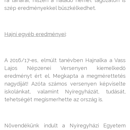
rá tanárai, hiszen a haladó német tagozaton is
szép eredményekkel büszkélkedhet.
Hajni egyéb eredményei
:
A 2016/17-es, elmúlt tanévben Hajnalka a Vass
Lajos Népzenei Versenyen kiemelkedő
eredményt ért el. Megkapta a megmérettetés
nagydíját! Azóta számos versenyen képviselte
iskolánkat, valamint Nyíregyházát, tudását,
tehetségét megismerhette az ország is.
Növendékünk indult a Nyíregyházi Egyetem