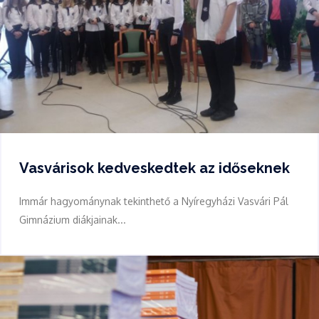
Vasvárisok kedveskedtek az időseknek
Immár hagyománynak tekinthető a Nyíregyházi Vasvári Pál
Gimnázium diákjainak...