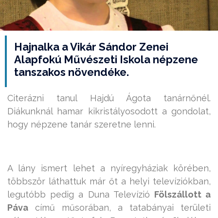
Hajnalka a Vikár Sándor Zenei
Alapfokú Művészeti Iskola népzene
tanszakos növendéke.
Citerázni tanul Hajdú Ágota tanárnőnél.
Diákunknál hamar kikristályosodott a gondolat,
hogy népzene tanár szeretne lenni.
A lány ismert lehet a nyíregyháziak körében,
többször láthattuk már őt a helyi televíziókban,
legutóbb pedig a Duna Televízió
Fölszállott a
Páva
című műsorában, a tatabányai területi