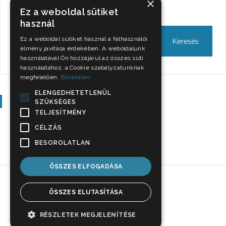
×
Keresés
Ez a weboldal sütiket
használ
Ez a weboldal sütiket használ a felhasználói
élmény javítása érdekében. A weboldalunk
használatával Ön hozzájárul az összes süti
használatához, a Cookie szabályzatunknak
megfelelően.
Bővebben
ELENGEDHETETLENÜL
Szavazás
SZÜKSÉGES
TELJESÍTMÉNY
CÉLZÁS
BESOROLATLAN
ÖSSZES ELFOGADÁSA
ÖSSZES ELUTASÍTÁSA
RÉSZLETEK MEGJELENÍTÉSE