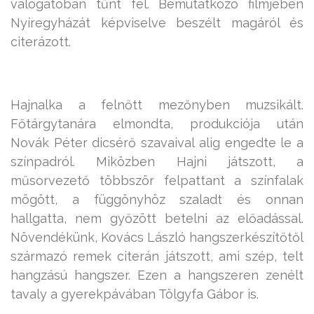
válogatóban tűnt fel. Bemutatkozó filmjében
Nyíregyházát képviselve beszélt magáról és
citerázott.
Hajnalka a felnőtt mezőnyben muzsikált.
Főtárgytanára elmondta, produkciója után
Novák Péter dicsérő szavaival alig engedte le a
színpadról. Miközben Hajni játszott, a
műsorvezető többször felpattant a színfalak
mögött, a függönyhöz szaladt és onnan
hallgatta, nem győzött betelni az előadással.
Növendékünk, Kovács László hangszerkészítőtől
származó remek citerán játszott, ami szép, telt
hangzású hangszer. Ezen a hangszeren zenélt
tavaly a gyerekpávában Tölgyfa Gábor is.