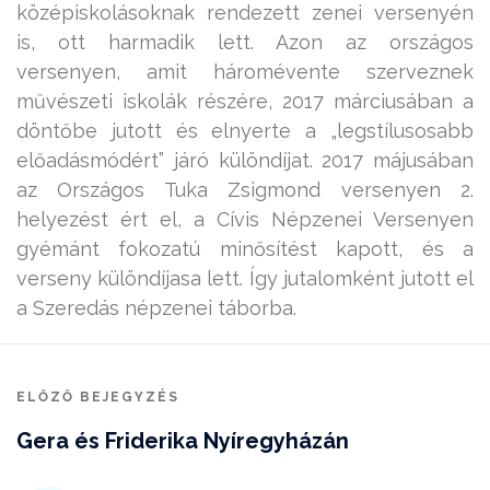
középiskolásoknak rendezett zenei versenyén
is, ott harmadik lett. Azon az országos
versenyen, amit háromévente szerveznek
művészeti iskolák részére, 2017 márciusában a
döntőbe jutott és elnyerte a „legstílusosabb
előadásmódért” járó különdíjat. 2017 májusában
az Országos Tuka Zsigmond versenyen 2.
helyezést ért el, a Cívis Népzenei Versenyen
gyémánt fokozatú minősítést kapott, és a
verseny különdíjasa lett. Így jutalomként jutott el
a Szeredás népzenei táborba.
ELŐZŐ BEJEGYZÉS
Gera és Friderika Nyíregyházán