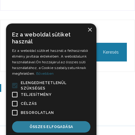
×
Keresés
Ez a weboldal sütiket
használ
Ez a weboldal sütiket használ a felhasználói
élmény javítása érdekében. A weboldalunk
használatával Ön hozzájárul az összes süti
használatához, a Cookie szabályzatunknak
megfelelően.
Bővebben
ELENGEDHETETLENÜL
Szavazás
SZÜKSÉGES
TELJESÍTMÉNY
CÉLZÁS
BESOROLATLAN
ÖSSZES ELFOGADÁSA