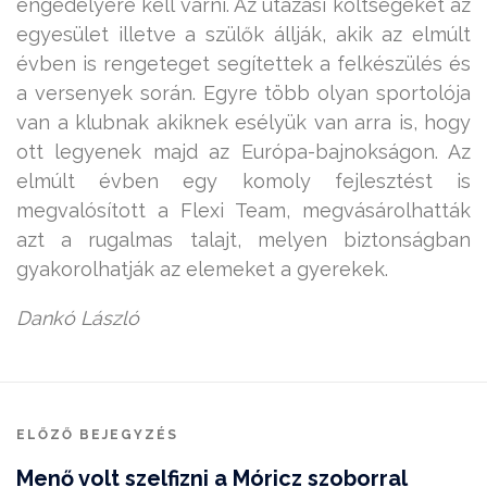
engedélyére kell várni. Az utazási költségeket az
egyesület illetve a szülők állják, akik az elmúlt
évben is rengeteget segítettek a felkészülés és
a versenyek során. Egyre több olyan sportolója
van a klubnak akiknek esélyük van arra is, hogy
ott legyenek majd az Európa-bajnokságon. Az
elmúlt évben egy komoly fejlesztést is
megvalósított a Flexi Team, megvásárolhatták
azt a rugalmas talajt, melyen biztonságban
gyakorolhatják az elemeket a gyerekek.
Dankó László
ELŐZŐ BEJEGYZÉS
Menő volt szelfizni a Móricz szoborral