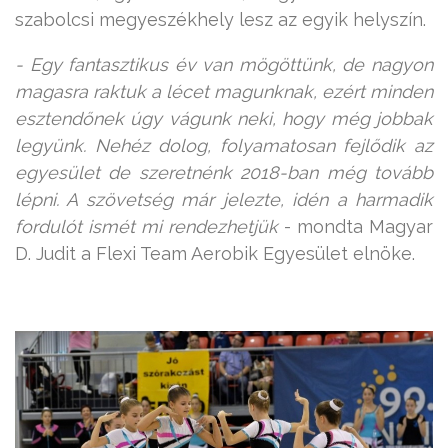
szabolcsi megyeszékhely lesz az egyik helyszín.
- Egy fantasztikus év van mögöttünk, de nagyon
magasra raktuk a lécet magunknak, ezért minden
esztendőnek úgy vágunk neki, hogy még jobbak
legyünk. Nehéz dolog, folyamatosan fejlődik az
egyesület de szeretnénk 2018-ban még tovább
lépni. A szövetség már jelezte, idén a harmadik
fordulót ismét mi rendezhetjük
- mondta Magyar
D. Judit a Flexi Team Aerobik Egyesület elnöke.