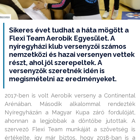
Sikeres évet tudhat a háta mögött a
Flexi Team Aerobik Egyesület. A
nyíregyházi klub versenyzői számos
nemzetközi és hazai versenyen vettek
részt, ahol jól szerepeltek. A
versenyzők szeretnék idén is
megismételni az eredményeket.
2017-ben is volt Aerobik verseny a Continental
Arénában. Második alkalommal rendezték
Nyíregyházán a Magyar Kupa záró fordulóját,
ahonnan a legjobbak a döntőbe jutottak. A
szervező Flexi Team munkáját a szövetség is
értékelte, így már biztos, hogy 2018-ban is a