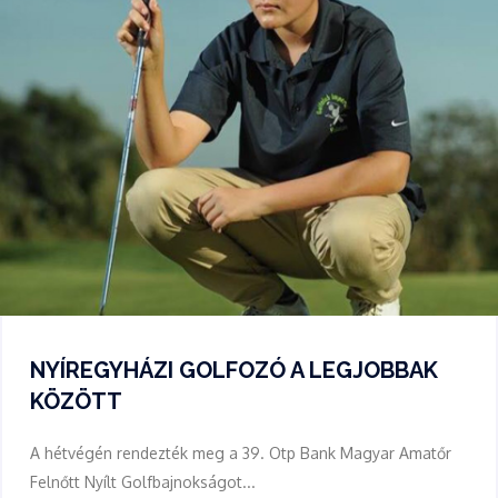
NYÍREGYHÁZI GOLFOZÓ A LEGJOBBAK
KÖZÖTT
A hétvégén rendezték meg a 39. Otp Bank Magyar Amatőr
Felnőtt Nyílt Golfbajnokságot...