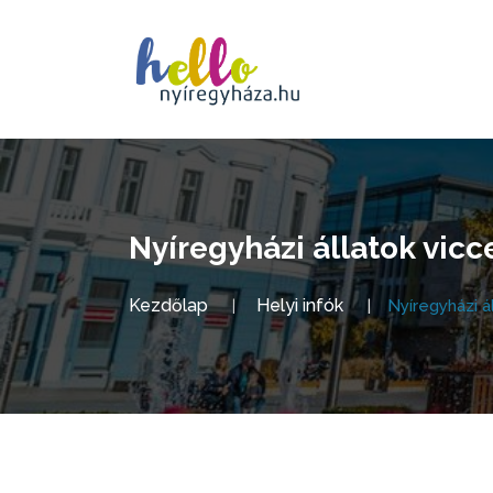
Nyíregyházi állatok vicc
Kezdőlap
Helyi infók
Nyíregyházi á