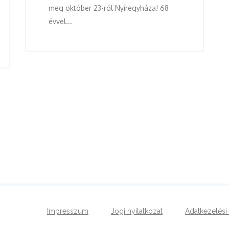
meg október 23-ról Nyíregyháza! 68
évvel...
Impresszum
Jogi nyilatkozat
Adatkezelési 