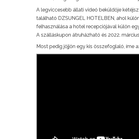
A legviccesebb állati videó beküldője kétéjsz
található DZSUNGEL HOTELBEN, ahol különle
felhasználása a hotel recepciójával külön e
A szálláskupon átruházható és 2022. március 
Most pedig jöjjön egy kis összefoglaló, íme az