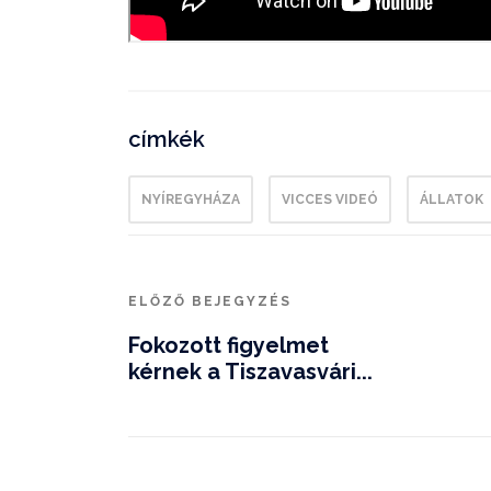
címkék
NYÍREGYHÁZA
VICCES VIDEÓ
ÁLLATOK
ELŐZŐ BEJEGYZÉS
Fokozott figyelmet
kérnek a Tiszavasvári...