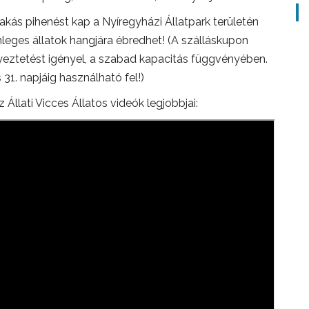
akás pihenést kap a Nyíregyházi Állatpark területén
ges állatok hangjára ébredhet! (A szálláskupon
gyeztetést igényel, a szabad kapacitás függvényében.
31. napjáig használható fel!)
 Állati Vicces Állatos videók legjobbjai: