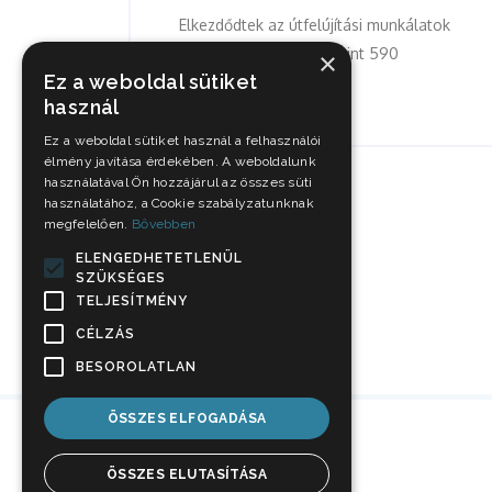
Elkezdődtek az útfelújítási munkálatok
a Berenát utcán több mint 590
×
Ez a weboldal sütiket
méteres...
használ
Ez a weboldal sütiket használ a felhasználói
élmény javítása érdekében. A weboldalunk
használatával Ön hozzájárul az összes süti
használatához, a Cookie szabályzatunknak
megfelelően.
Bővebben
ELENGEDHETETLENÜL
SZÜKSÉGES
TELJESÍTMÉNY
CÉLZÁS
BESOROLATLAN
ÖSSZES ELFOGADÁSA
ÖSSZES ELUTASÍTÁSA