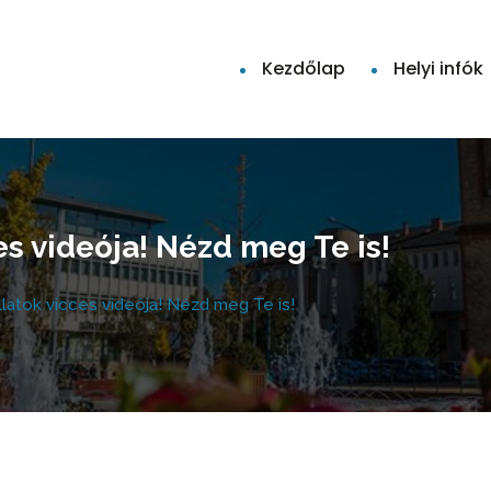
Kezdőlap
Helyi infók
es videója! Nézd meg Te is!
llatok vicces videója! Nézd meg Te is!