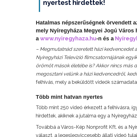
nyertest hirdettek!
Hatalmas népszerűségnek örvendett az 
mely Nyíregyháza Megyei Jogú Város h
www.nyiregyhaza.hu
Nyíregy
a
-n és a
– Megmutatnád szeretett házi kedvencedet az
Nyíregyházi Televízió filmcsatornájának egyi
örömöt mások életébe is? Akkor nincs más dol
megosztani velünk a házi kedvencedről, kedv
felhívás, mely a beküldött videók számadata s
Több mint hatvan nyertes
Több mint 250 videó érkezett a felhívásra, íg
hirdettek, akiknek a jutalma egy a Nyíregyház
Továbbá a Város-Kép Nonprofit Kft. és a Nyír
választ, a legeslegviccesebb állati videó tu