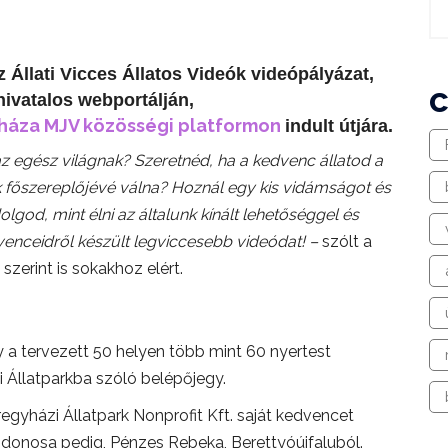
Állati Vicces Állatos Videók videópályázat,
ivatalos webportálján,
háza MJV közösségi platformon
indult útjára.
 egész világnak? Szeretnéd, ha a kedvenc állatod a
k főszereplőjévé válna? Hoznál egy kis vidámságot és
god, mint élni az általunk kínált lehetőséggel és
enceidről készült legviccesebb videódat! –
szólt a
zerint is sokakhoz elért.
y a tervezett 50 helyen több mint 60 nyertest
i Állatparkba szóló belépőjegy.
egyházi Állatpark Nonprofit Kft. saját kedvencet
lajdonosa pedig, Pénzes Rebeka, Berettyóújfaluból.