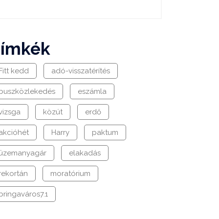
címkék
Fitt kedd
adó-visszatérítés
buszközlekedés
eszámla
vizsga
közút
erdő
akcióhét
Harry
paktum
üzemanyagár
elakadás
rekortán
moratórium
bringaváros7.1