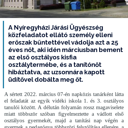
A Nyíregyházi Járási Ügyészség
közfeladatot ellátó személy elleni
erőszak bűntettével vádolja azt a 25
éves nőt, aki idén márciusban bement
az első osztályos kisfia
osztálytermébe, és a tanítónőt
hibáztatva, az uzsonnára kapott
üdítővel dobálta meg őt.
A sértett 2022. március 07-én napközis tanárként látta
el feladatát az egyik vidéki iskola 1. és 3. osztályos
tanulói között. A délután folyamán rossz magaviselete
miatt többször szóban figyelmeztette a vádlott első
osztályos gyermekét, majd a tanítási nap végén a
gyermek a pedagógus többszöri felszólítása ellenére, a