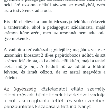
neki járó uzsonna nélkül távozott az osztályból, ezért
azt a testvérének adta oda.
Kis idő elteltével a tanuló édesanyja feldúltan érkezett
a tanterembe, ahol a pedagógust szidalmazta, majd
számon kérte azért, mert az uzsonnát nem adta oda
gyermekének.
A vádlott a szóváltással egyidejűleg magához vette az
uzsonnára kiosztott 2 dl-es papírdobozos üdítőt, és azt
a sértett felé dobta, aki a dobás elől kitért, majd a tanári
asztal mögé bújt. A feldúlt nő az üdítőt a földről
felvette, és ismét célzott, de az asztal megvédte a
sértettet.
Az ügyészség
közfeladatot ellátó személy
elleni erőszak bűntettének kísérletével vádolja
a nőt, aki megbánta tettét, és vele szemben
pénzbüntetés kiszabására tett indítványt.