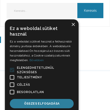
×
Ez a weboldal sütiket
használ
Szavazás
Ez a weboldal sütiket használ a felhasználói
élmény javítása érdekében. A weboldalunk
használatával Ön hozzájárul az összes süti
használatához, a Cookie szabályzatunknak
megfelelően.
Bővebben
ELENGEDHETETLENÜL
SZÜKSÉGES
TELJESÍTMÉNY
CÉLZÁS
BESOROLATLAN
ÖSSZES ELFOGADÁSA