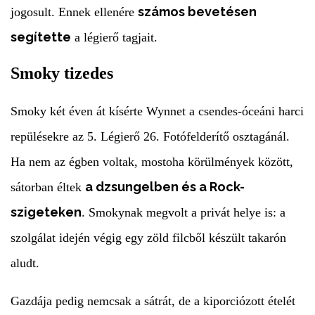
számos bevetésen
jogosult. Ennek ellenére
segítette
a légierő tagjait.
Smoky tizedes
Smoky két éven át kísérte Wynnet a csendes-óceáni harci
repülésekre az 5. Légierő 26. Fotófelderítő osztagánál.
Ha nem az égben voltak, mostoha körülmények között,
a dzsungelben és a Rock-
sátorban éltek
szigeteken
. Smokynak megvolt a privát helye is: a
szolgálat idején végig egy zöld filcből készült takarón
aludt.
Gazdája pedig nemcsak a sátrát, de a kiporciózott ételét