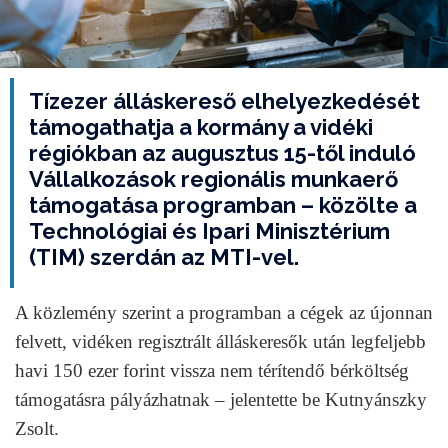
Tízezer álláskereső elhelyezkedését
támogathatja a kormány a vidéki
régiókban az augusztus 15-től induló
Vállalkozások regionális munkaerő
támogatása programban – közölte a
Technológiai és Ipari Minisztérium
(TIM) szerdán az MTI-vel.
A közlemény szerint a programban a cégek az újonnan
felvett, vidéken regisztrált álláskeresők után legfeljebb
havi 150 ezer forint vissza nem térítendő bérköltség
támogatásra pályázhatnak – jelentette be Kutnyánszky
Zsolt.