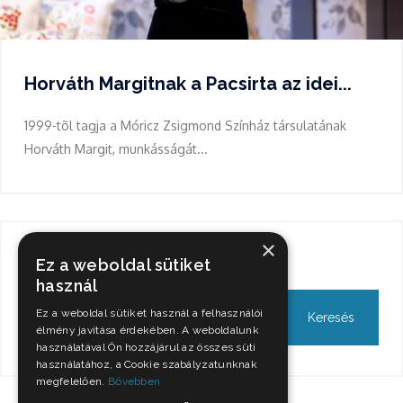
Horváth Margitnak a Pacsirta az idei...
1999-tõl tagja a Móricz Zsigmond Színház társulatának
Horváth Margit, munkásságát...
×
Keresés
Ez a weboldal sütiket
használ
Ez a weboldal sütiket használ a felhasználói
élmény javítása érdekében. A weboldalunk
használatával Ön hozzájárul az összes süti
használatához, a Cookie szabályzatunknak
megfelelően.
Bővebben