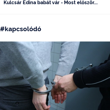
Kulcsár Edina babát vár - Most először...
#kapcsolódó