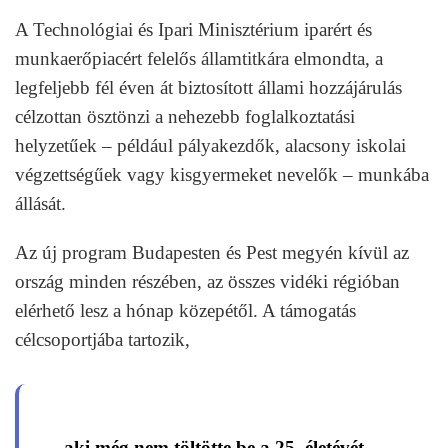
A Technológiai és Ipari Minisztérium iparért és
munkaerőpiacért felelős államtitkára elmondta, a
legfeljebb fél éven át biztosított állami hozzájárulás
célzottan ösztönzi a nehezebb foglalkoztatási
helyzetűek – például pályakezdők, alacsony iskolai
végzettségűek vagy kisgyermeket nevelők – munkába
állását.
Az új program Budapesten és Pest megyén kívül az
ország minden részében, az összes vidéki régióban
elérhető lesz a hónap közepétől. A támogatás
célcsoportjába tartozik,
aki még nem töltötte be a 25. életévét,