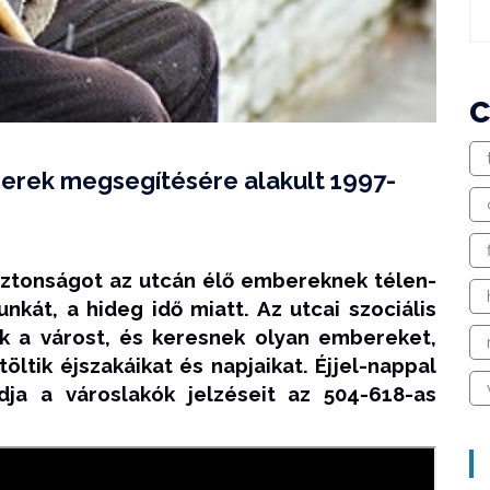
berek megsegítésére alakult 1997-
iztonságot az utcán élő embereknek télen-
nkát, a hideg idő miatt. Az utcai szociális
 a várost, és keresnek olyan embereket,
töltik éjszakáikat és napjaikat. Éjjel-nappal
ja a városlakók jelzéseit az 504-618-as