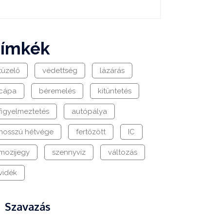
címkék
tüzelő
védettség
lázárás
cápa
béremelés
kitüntetés
figyelmeztetés
autópálya
hosszú hétvége
fertőzött
IC
mozijegy
szennyvíz
változás
vidék
Szavazás