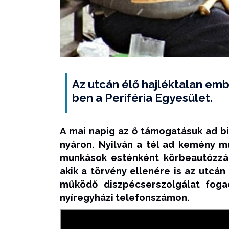
Az utcán élő hajléktalan em
ben a Periféria Egyesület.
A mai napig az ő támogatásuk ad b
nyáron. Nyilván a tél ad kemény mu
munkások esténként körbeautózzák
akik a törvény ellenére is az utcán 
működő diszpécserszolgálat fogad
nyíregyházi telefonszámon.