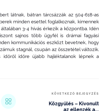
bert látnak, bátran tárcsázzák az 504-618-as
berek minden esettel foglalkoznak, kimennek
általában 3-4 hívás érkezik a központba. Idén
iszont sajnos több ügyfél is drámai fagyási
inden kommunikációs eszközt bevetnek, hogy
zámuk stagnál, csupán az összetétel változik.
időről időre újabb hajléktalanok lépnek a
KÖVETKEZŐ BEJEGYZÉS
Közgyűlés – Kivonult
az ellenzék a...