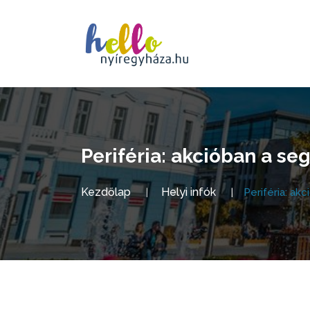
Periféria: akcióban a s
Kezdőlap
Helyi infók
Periféria: ak