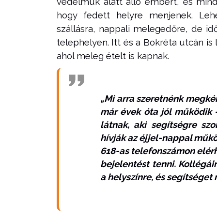
védelmük alatt álló embert, és min
hogy fedett helyre menjenek. Lehe
szállásra, nappali melegedőre, de idő
telephelyen. Itt és a Bokréta utcán is
ahol meleg ételt is kapnak.
„Mi arra szeretnénk megkér
már évek óta jól működik –
látnak, aki segítségre sz
hívják az éjjel-nappal műk
618-as telefonszámon elérh
bejelentést tenni. Kollégá
a helyszínre, és segítséget