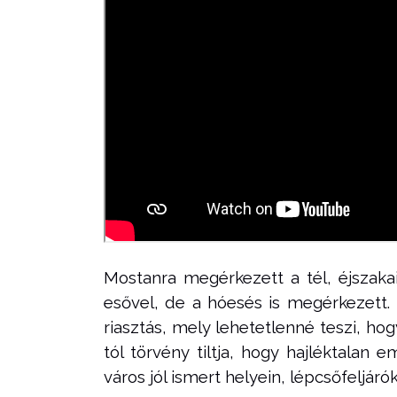
Mostanra megérkezett a tél, éjszakai
esővel, de a hóesés is megérkezett. 
riasztás, mely lehetetlenné teszi, h
tól törvény tiltja, hogy hajléktalan
város jól ismert helyein, lépcsőfeljáró