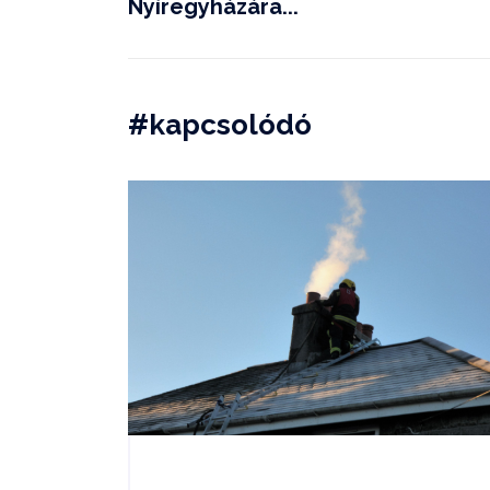
Nyíregyházára...
#kapcsolódó