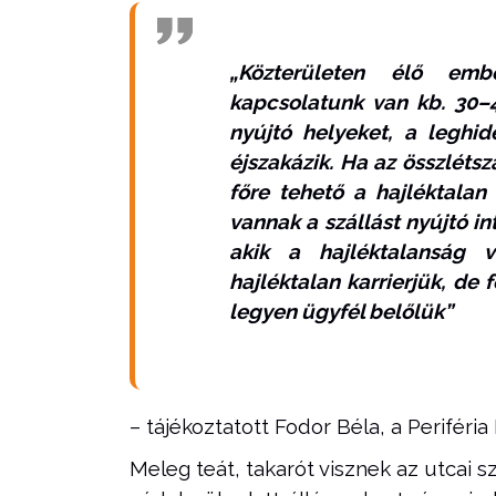
„Közterületen élő emb
kapcsolatunk van kb. 30–4
nyújtó helyeket, a leghi
éjszakázik. Ha az összlét
főre tehető a hajléktala
vannak a szállást nyújtó in
akik a hajléktalanság v
hajléktalan karrierjük, de 
legyen ügyfél belőlük”
– tájékoztatott Fodor Béla, a Periféri
Meleg teát, takarót visznek az utcai s