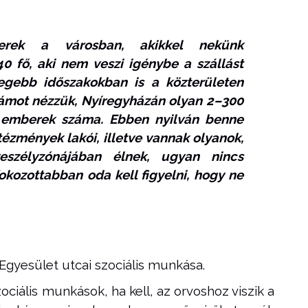
erek a városban, akikkel nekünk
0 fő, aki nem veszi igénybe a szállást
degebb időszakokban is a közterületen
számot nézzük, Nyíregyházán olyan 2–300
n emberek száma. Ebben nyilván benne
tézmények lakói, illetve vannak olyanok,
eszélyzónájában élnek, ugyan nincs
fokozottabban oda kell figyelni, hogy ne
a Egyesület utcai szociális munkása.
zociális munkások, ha kell, az orvoshoz viszik a