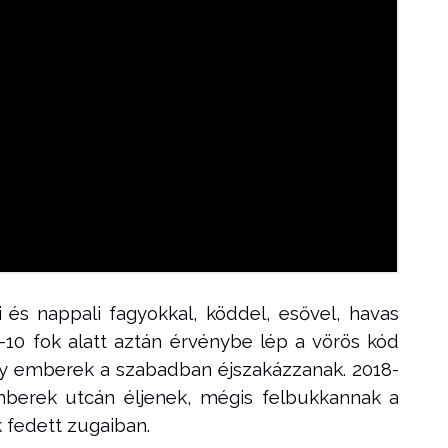
 és nappali fagyokkal, köddel, esővel, havas
-10 fok alatt aztán érvénybe lép a vörös kód
ogy emberek a szabadban éjszakázzanak. 2018-
 emberek utcán éljenek, mégis felbukkannak a
k fedett zugaiban.