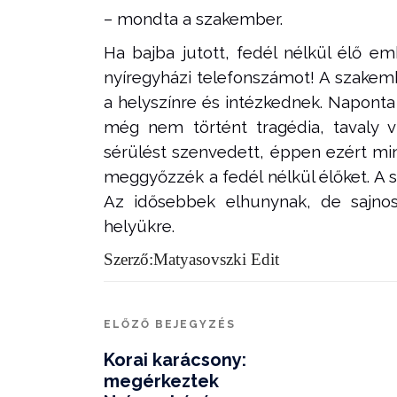
– mondta a szakember.
Ha bajba jutott, fedél nélkül élő em
nyíregyházi telefonszámot! A szakem
a helyszínre és intézkednek. Naponta 
még nem történt tragédia, tavaly v
sérülést szenvedett, éppen ezért m
meggyőzzék a fedél nélkül élőket. A s
Az idősebbek elhunynak, de sajnos 
helyükre.
Szerző:Matyasovszki Edit
ELŐZŐ BEJEGYZÉS
Korai karácsony:
megérkeztek