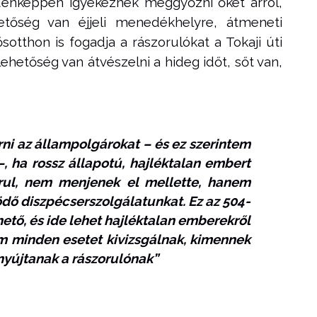
denképpen igyekeznek meggyőzni őket arról,
tőség van éjjeli menedékhelyre, átmeneti
sotthon is fogadja a rászorulókat a Tokaji úti
 lehetőség van átvészelni a hideg időt, sőt van,
ni az állampolgárokat – és ez szerintem
, ha rossz állapotú, hajléktalan embert
orul, nem menjenek el mellette, hanem
ödő diszpécserszolgálatunkat. Ez az 504-
ető, és ide lehet hajléktalan emberekről
im minden esetet kivizsgálnak, kimennek
 nyújtanak a rászorulónak”