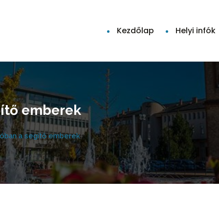
Kezdőlap
Helyi infók
egítő emberek
cióban a segítő emberek