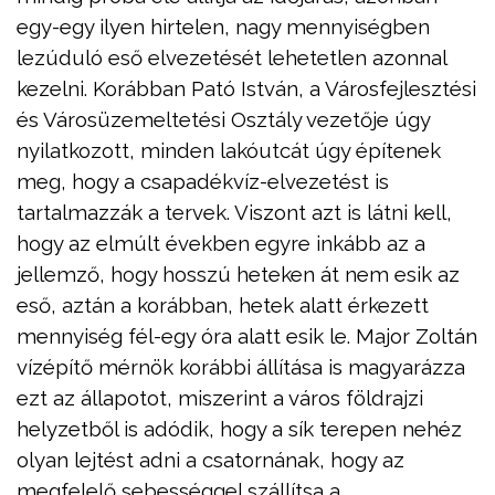
egy-egy ilyen hirtelen, nagy mennyiségben
lezúduló eső elvezetését lehetetlen azonnal
kezelni. Korábban Pató István, a Városfejlesztési
és Városüzemeltetési Osztály vezetője úgy
nyilatkozott, minden lakóutcát úgy építenek
meg, hogy a csapadékvíz-elvezetést is
tartalmazzák a tervek. Viszont azt is látni kell,
hogy az elmúlt években egyre inkább az a
jellemző, hogy hosszú heteken át nem esik az
eső, aztán a korábban, hetek alatt érkezett
mennyiség fél-egy óra alatt esik le. Major Zoltán
vízépítő mérnök korábbi állítása is magyarázza
ezt az állapotot, miszerint a város földrajzi
helyzetből is adódik, hogy a sík terepen nehéz
olyan lejtést adni a csatornának, hogy az
megfelelő sebességgel szállítsa a