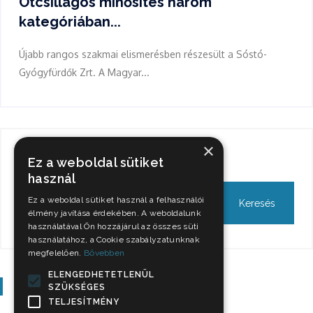
Ötcsillagos minősítés három
kategóriában...
Újabb rangos szakmai elismerésben részesült a Sóstó-
Gyógyfürdők Zrt. A Magyar...
×
Keresés
Ez a weboldal sütiket
használ
Ez a weboldal sütiket használ a felhasználói
élmény javítása érdekében. A weboldalunk
használatával Ön hozzájárul az összes süti
használatához, a Cookie szabályzatunknak
megfelelően.
Bővebben
ELENGEDHETETLENÜL
Szavazás
SZÜKSÉGES
TELJESÍTMÉNY