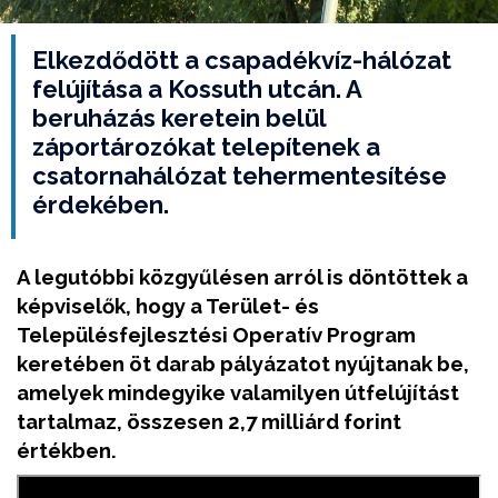
Elkezdődött a csapadékvíz-hálózat
felújítása a Kossuth utcán. A
beruházás keretein belül
záportározókat telepítenek a
csatornahálózat tehermentesítése
érdekében.
A legutóbbi közgyűlésen arról is döntöttek a
képviselők, hogy a Terület- és
Településfejlesztési Operatív Program
keretében öt darab pályázatot nyújtanak be,
amelyek mindegyike valamilyen útfelújítást
tartalmaz, összesen 2,7 milliárd forint
értékben.