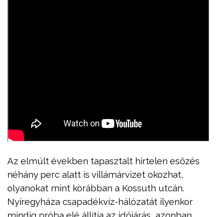
Az elmúlt években tapasztalt hirtelen esőzés
néhány perc alatt is villámárvizet okozhat,
olyanokat mint korábban a Kossuth utcán.
Nyíregyháza csapadékvíz-hálózatát ilyenkor
mindig próba elé állítja az időjárás, azonban