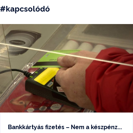
#kapcsolódó
Bankkártyás fizetés – Nem a készpénz...