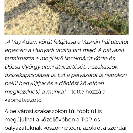
„
A Vay Ádám körút felújítása a Vasvári Pál utcától
egészen a Hunyadi utcáig tart majd. A pályázat
tartalmazza a meglévő kerékpárút Körte és
Dózsa György utcai átvezetését, a szakaszok
összekapcsolását is. Ezt a pályázatot is napokon
belül benyújtjuk és a
döntést követően
megkezdhető
a munka
”
– tette hozzá a
kabinetvezető.
A belvárosi szakaszokon túl több út is
megújulhat a közeljövőben a TOP-os
pályázatoknak köszönhetően, azokról a szerdai