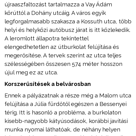
újraaszfaltozást tartalmazza a Vay Ádám
körúttól a Dohány utcáig. A város egyik
legforgalmasabb szakasza a Kossuth utca, több
helyi és helyközi autóbusz járat is itt közlekedik.
A leromlott állapotra tekintettel
elengedhetetlen az útburkolat felújítása és
megerősítése. A tervek szerint az utca teljes
szélességében összesen 574 méter hosszon
újul meg ez az utca.
Korszerűsítések a belvárosban
Ennek a pályázatnak a része még a Malom utca
felújítása a Júlia fürdőtől egészen a Bessenyei
térig. Itt is hasonló a probléma, a burkolaton
kisebb-nagyobb kátyúsodások, korábbi javítási
munka nyomai láthatóak, de néhány helyen