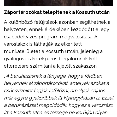
Záportározókat telepítenek a Kossuth utcán
A különböző felújítások azonban segíthetnek a
helyzeten, ennek érdekében kezdődött el egy
csapadékvizes program megvalósítása. A
városlakók is láthatják az elkerített
munkaterületet a Kossuth utcán, jelenleg a
gyalogos és kerékpáros forgalomnak kell
elterelésre számítani a kijelölt szakaszon.
„
A beruházásnak a lényege, hogy a földben
helyeznek el záportározókat, amelyek azokat a
csúcsvizeket fogják lefölözni, amelyek sajnos
már egyre gyakoribbak itt Nyíregyházán is. Ezzel
a beruházással megoldódik, hogy ez a városrész
itt a Kossuth utca és térsége ne kerüljön olyan