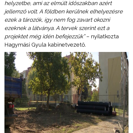
helyzetbe, ami az elmúlt időszakban azért
jellemző volt. A földben kerülnek elhelyezésre
ezek a tározók, így nem fog zavart okozni
ezeknek a látványa. A tervek szerint ezt a
projektet még idén befejezzük”
– nyilatkozta
Hagymási Gyula kabinetvezető.