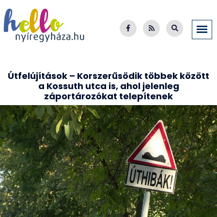
Útfelújítások – Korszerűsödik többek között
a Kossuth utca is, ahol jelenleg
záportározókat telepítenek