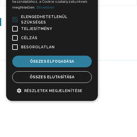
használatához, a Cookie szabályzatunknak
megfelelően.
Bővebben
ELENGEDHETETLENÜL
Szavazás
SZÜKSÉGES
TELJESÍTMÉNY
CÉLZÁS
BESOROLATLAN
ÖSSZES ELFOGADÁSA
ÖSSZES ELUTASÍTÁSA
RÉSZLETEK MEGJELENÍTÉSE
Impresszum
Jogi nyilatkozat
Adatkezelési tájékoztató
Médiaajánlat