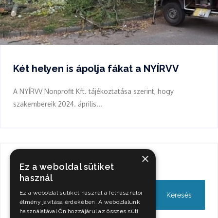
Két helyen is ápolja fákat a NYÍRVV
A NYÍRVV Nonprofit Kft. tájékoztatása szerint, hogy
szakembereik 2024. április...
×
Keresés
Ez a weboldal sütiket
használ
Ez a weboldal sütiket használ a felhasználói
élmény javítása érdekében. A weboldalunk
használatával Ön hozzájárul az összes süti