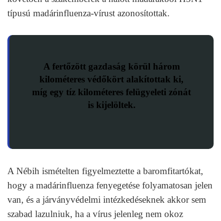
típusú madárinfluenza-vírust azonosítottak.
A fertőzött gazdaság körül három
kilométeres védőkört alakítottak ki,
míg egy tíz kilométeres felügyeleti zónát
is kijelöltek.
A Nébih ismételten figyelmeztette a baromfitartókat,
hogy a madárinfluenza fenyegetése folyamatosan jelen
van, és a járványvédelmi intézkedéseknek akkor sem
szabad lazulniuk, ha a vírus jelenleg nem okoz