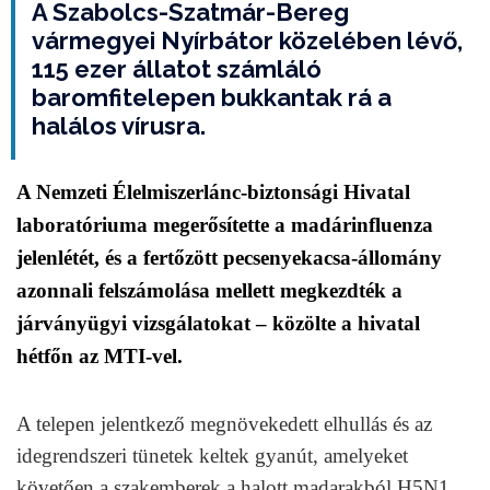
A Szabolcs-Szatmár-Bereg
vármegyei Nyírbátor közelében lévő,
115 ezer állatot számláló
baromfitelepen bukkantak rá a
halálos vírusra.
A Nemzeti Élelmiszerlánc-biztonsági Hivatal
laboratóriuma megerősítette a madárinfluenza
jelenlétét, és a fertőzött pecsenyekacsa-állomány
azonnali felszámolása mellett megkezdték a
járványügyi vizsgálatokat – közölte a hivatal
hétfőn az MTI-vel.
A telepen jelentkező megnövekedett elhullás és az
idegrendszeri tünetek keltek gyanút, amelyeket
követően a szakemberek a halott madarakból H5N1