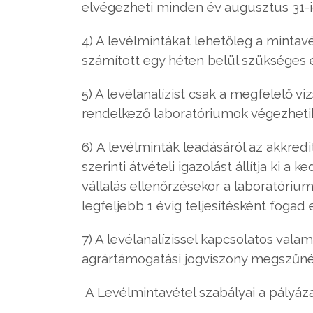
elvégezheti minden év augusztus 31-i
4) A levélmintákat lehetőleg a mintav
számított egy héten belül szükséges e
5) A levélanalízist csak a megfelelő v
rendelkező laboratóriumok végezhetik
6) A levélminták leadásáról az akkredi
szerinti átvételi igazolást állítja ki 
vállalás ellenőrzésekor a laboratóriu
legfeljebb 1 évig teljesítésként fogad e
7) A levélanalízissel kapcsolatos va
agrártámogatási jogviszony megszűnésé
A Levélmintavétel szabályai a pályázat