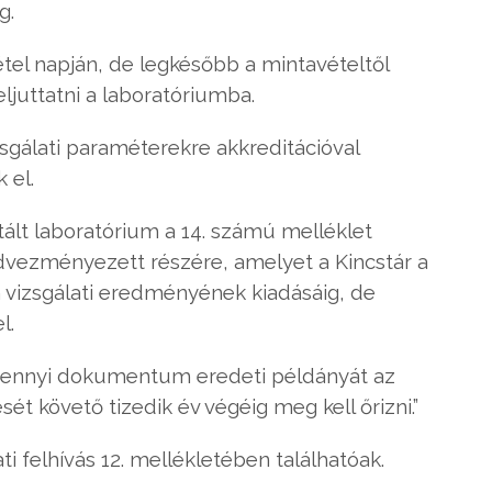
g.
étel napján, de legkésőbb a mintavételtől
ljuttatni a laboratóriumba.
izsgálati paraméterekre akkreditációval
 el.
tált laboratórium a 14. számú melléklet
a kedvezményezett részére, amelyet a Kincstár a
m vizsgálati eredményének kiadásáig, de
l.
lamennyi dokumentum eredeti példányát az
t követő tizedik év végéig meg kell őrizni.”
i felhívás 12. mellékletében találhatóak.