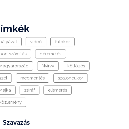
címkék
pályázat
videó
futókör
pontszámítás
béremelés
Magyarország
Nyírvv
költözés
szél
megmentés
szaloncukor
Majka
zsiráf
elismerés
közlemény
Szavazás