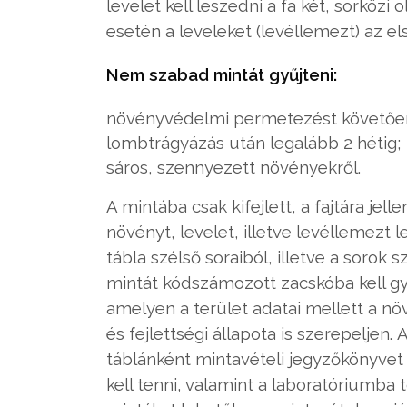
levelet kell leszedni a fa két, sorközi
esetén a leveleket (levéllemezt) az e
Nem szabad mintát gyűjteni:
növényvédelmi permetezést követően 
lombtrágyázás után legalább 2 hétig;
sáros, szennyezett növényekről.
A mintába csak kifejlett, a fajtára j
növényt, levelet, illetve levéllemezt 
tábla szélső soraiból, illetve a sorok
mintát kódszámozott zacskóba kell gyű
amelyen a terület adatai mellett a növ
és fejlettségi állapota is szerepeljen.
táblánként mintavételi jegyzőkönyvet k
kell tenni, valamint a laboratóriumba t