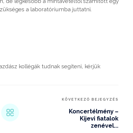
n, de legkésőbb a mintavételtől számított egy
szükséges a laboratóriumba juttatni.
azdász kollégák tudnak segíteni, kérjük
KÖVETKEZŐ BEJEGYZÉS
Koncertélmény –
Kijevi fiatalok
zenével...