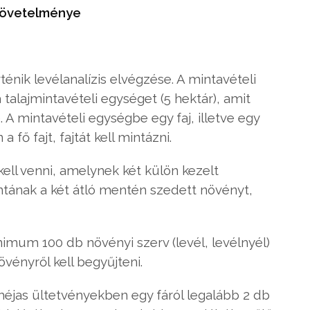
követelménye
énik levélanalízis elvégzése. A mintavételi
a talajmintavételi egységet (5 hektár), amit
be. A mintavételi egységbe egy faj, illetve egy
 fő fajt, fajtát kell mintázni.
kell venni, amelynek két külön kezelt
mintának a két átló mentén szedett növényt,
imum 100 db növényi szerv (levél, levélnyél)
vényről kell begyűjteni.
éjas ültetvényekben egy fáról legalább 2 db