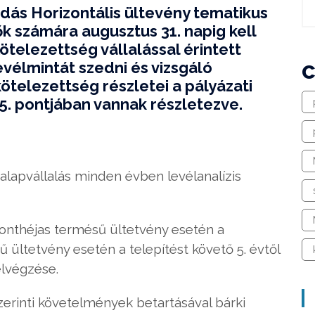
ás Horizontális ültevény tematikus
k számára augusztus 31. napig kell
ötelezettség vállalással érintett
evélmintát szedni és vizsgáló
kötelezettség részletei a pályázati
.5. pontjában vannak részletezve.
 alapvállalás minden évben levélanalízis
sonthéjas termésű ültetvény esetén a
ű ültetvény esetén a telepítést követő 5. évtől
elvégzése.
 szerinti követelmények betartásával bárki