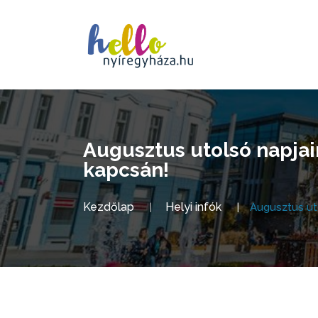
Augusztus utolsó napjai
kapcsán!
Kezdőlap
Helyi infók
Augusztus uto