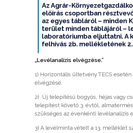
Az Agrár-Környezetgazdálkod
előírás csoportban résztvevő
az egyes tábláról – minden K
terület minden táblájáról – l
laboratóriumba eljuttatni. A 
felhívás 2b. mellékletének 2
„Levélanalízis elvégzése.”
1) Horizontális ültetvény TECS esetén
elvégzése.
2) Új telepítésű bogyós, héjas vagy c
telepítést követő 3. évtől, almatermés
szükséges az évenkénti levélanalízis 
3) A levélminta vételt a 13. melléklet