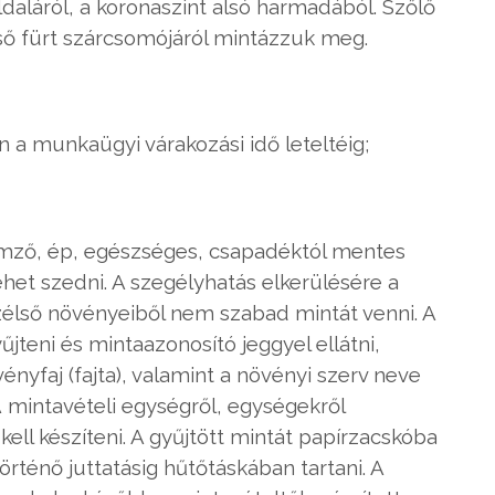
 oldaláról, a koronaszint alsó harmadából. Szőlő
lső fürt szárcsomójáról mintázzuk meg.
a munkaügyi várakozási idő leteltéig;
ellemző, ép, egészséges, csapadéktól mentes
lehet szedni. A szegélyhatás elkerülésére a
 szélső növényeiből nem szabad mintát venni. A
jteni és mintaazonosító jeggyel ellátni,
ényfaj (fajta), valamint a növényi szerv neve
 A mintavételi egységről, egységekről
ell készíteni. A gyűjtött mintát papírzacskóba
örténő juttatásig hűtőtáskában tartani. A