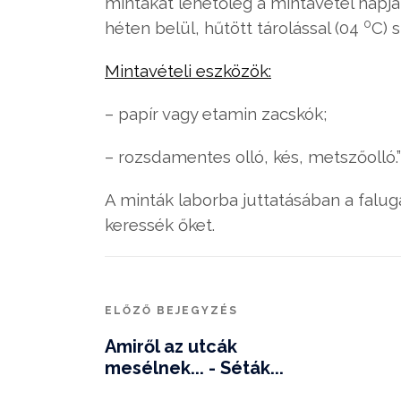
mintákat lehetőleg a mintavétel napjá
o
héten belül, hűtött tárolással (04
C) 
Mintavételi eszközök:
– papír vagy etamin zacskók;
– rozsdamentes olló, kés, metszőolló.”
A minták laborba juttatásában a falug
keressék őket.
ELŐZŐ BEJEGYZÉS
Amiről az utcák
mesélnek... - Séták...