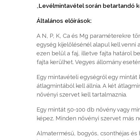
„
Levélmintavétel során betartandó 
Általános előírások:
A N, P, K, Ca és Mg paraméterekre tört
egység kijelölésénél alapul kell venni 
ezen belül a faj, illetve fajta határol 
fajta kerülhet. Vegyes állomány esetén a
Egy mintavételi egységről egy mintát 
átlagmintából kell állnia. A két átlag
növényi szervet kell tartalmaznia.
Egy mintát 50-100 db növény vagy min
képez. Minden növényi szervet más nö
Almatermésű, bogyós, csonthéjas és h