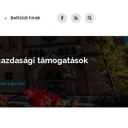
Belföldi hírek
őgazdasági támogatások
ások kapcsán!