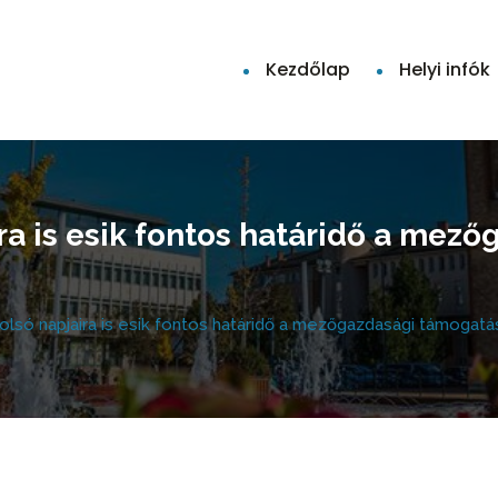
Kezdőlap
Helyi infók
ra is esik fontos határidő a mez
lsó napjaira is esik fontos határidő a mezőgazdasági támogat