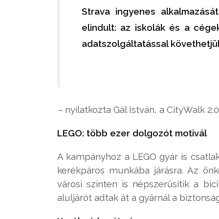
Strava ingyenes alkalmazását
elindult: az iskolák és a cége
adatszolgáltatással követhetjü
–
nyilatkozta Gál István, a CityWalk 2.
LEGO: több ezer dolgozót motivál
A kampányhoz a LEGO gyár is csatlak
kerékpáros munkába járásra. Az ön
városi szinten is népszerűsítik a bi
aluljárót adtak át a gyárnál a bizton