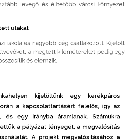
ztább levegő és élhetőbb városi környezet
ett utakat
iskola és nagyobb cég csatlakozott. Kijelölt
ztvevőket, a megtett kilométereket pedig egy
sszesítik és elemzik.
kahelyen kijelöltünk egy kerékpáros
rán a kapcsolattartásért felelős, így az
, és egy irányba áramlanak. Számukra
tettük a pályázat lényegét, a megvalósítás
sználatát. A projekt megvalósításához a