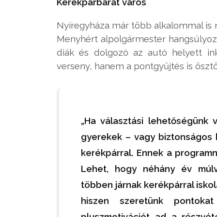
Kerékpárbarát város
Nyíregyháza már több alkalommal is m
Menyhért alpolgármester hangsúlyozt
diák és dolgozó az autó helyett in
verseny, hanem a pontgyűjtés is öszt
„Ha választási lehetőségünk 
gyerekek – vagy biztonságos 
kerékpárral. Ennek a programna
Lehet, hogy néhány év múlv
többen járnak kerékpárral isko
hiszen szeretünk pontoka
pluszmotivációt ad a részvé