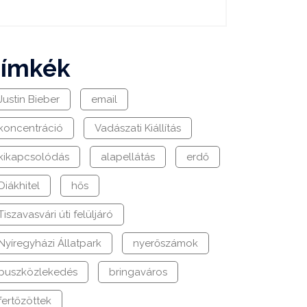
címkék
Justin Bieber
email
koncentráció
Vadászati Kiállítás
kikapcsolódás
alapellátás
erdő
Diákhitel
hős
Tiszavasvári úti felüljáró
Nyíregyházi Állatpark
nyerőszámok
buszközlekedés
bringaváros
fertőzöttek