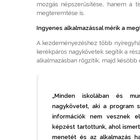
mozgás népszerűsítése, hanem a tis
megteremtése is.
Ingyenes alkalmazással mérik a megt
A kezdeményezéshez több nyíregyházi 
kerékpáros nagykövetek segítik a rés
alkalmazásban rögzítik, majd később ö
„Minden iskolában és mun
nagykövetet, aki a program so
információk nem vesznek el
képzést tartottunk, ahol ismer
menetét és az alkalmazás ha