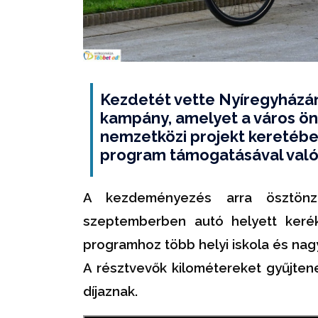
Kezdetét vette Nyíregyházá
kampány, amelyet a város ön
nemzetközi projekt keretébe
program támogatásával való
A kezdeményezés arra ösztönz
szeptemberben autó helyett kerék
programhoz több helyi iskola és nagy
A résztvevők kilométereket gyűjten
díjaznak.