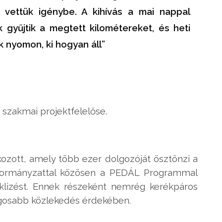
 vettük igénybe. A kihívás a mai nappal
k gyűjtik a megtett kilométereket, és heti
k nyomon, ki hogyan áll”
0 szakmai projektfelelőse.
ozott, amely több ezer dolgozóját ösztönzi a
kormányzattal közösen a PEDÁL Programmal
ciklizést. Ennek részeként nemrég kerékpáros
ságosabb közlekedés érdekében.