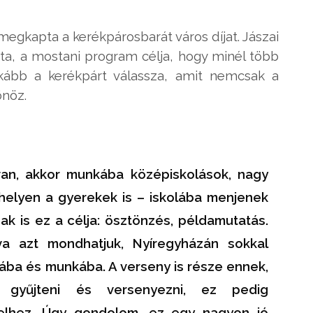
egkapta a kerékpárosbarát város díjat. Jászai
a, a mostani program célja, hogy minél több
kább a kerékpárt válassza, amit nemcsak a
önöz.
van, akkor munkába középiskolások, nagy
helyen a gyerekek is – iskolába menjenek
k is ez a célja: ösztönzés, példamutatás.
a azt mondhatjuk, Nyíregyházán sokkal
lába és munkába. A verseny is része ennek,
t gyűjteni és versenyezni, ez pedig
telhez. Úgy gondolom, ez egy nagyon jó