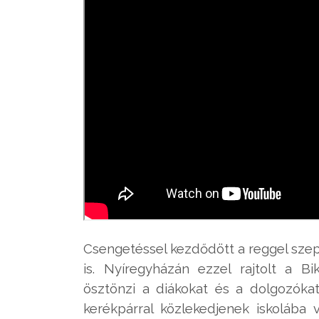
Csengetéssel kezdődött a reggel szep
is. Nyíregyházán ezzel rajtolt a B
ösztönzi a diákokat és a dolgozóka
kerékpárral közlekedjenek iskoláb