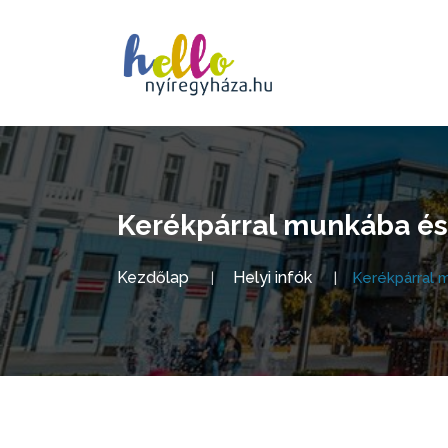
Kerékpárral munkába és 
Kezdőlap
Helyi infók
Kerékpárral m