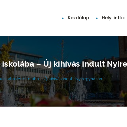
Kezdőlap
Helyi infók
iskolába – Új kihívás indult Nyí
unkába és iskolába – Új kihívás indult Nyíregyházán