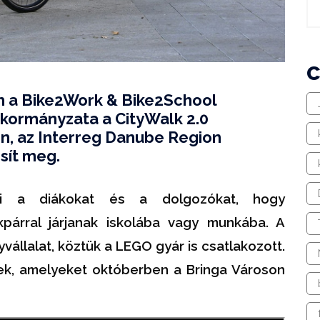
n a Bike2Work & Bike2School
kormányzata a CityWalk 2.0
n, az Interreg Danube Region
sít meg.
i a diákokat és a dolgozókat, hogy
párral járjanak iskolába vagy munkába. A
vállalat, köztük a LEGO gyár is csatlakozott.
ek, amelyeket októberben a Bringa Városon