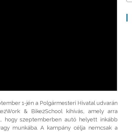
tember 1-jén a Polgármesteri Hivatal udvarán
ike2Work & Bike2School kihívás, amely arra
t, hogy szeptemberben autó helyett inkább
a vagy munkába. A kampány célja nemcsak a