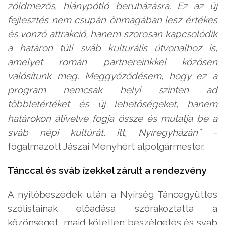
zöldmezős, hiánypótló beruházásra. Ez az új
fejlesztés nem csupán önmagában lesz értékes
és vonzó attrakció, hanem szorosan kapcsolódik
a határon túli sváb kulturális útvonalhoz is,
amelyet román partnereinkkel közösen
valósítunk meg. Meggyőződésem, hogy ez a
program nemcsak helyi szinten ad
többletértéket és új lehetőségeket, hanem
határokon átívelve fogja össze és mutatja be a
sváb népi kultúrát, itt, Nyíregyházán”
–
fogalmazott Jászai Menyhért alpolgármester.
Tánccal és sváb ízekkel zárult a rendezvény
A nyitóbeszédek után a Nyírség Táncegyüttes
szólistáinak előadása szórakoztatta a
közönséget, majd kötetlen beszélgetés és sváb