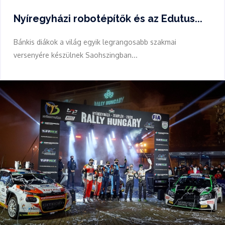
Nyíregyházi robotépítők és az Edutus...
Bánkis diákok a világ egyik legrangosabb szakmai
versenyére készülnek Saohszingban...