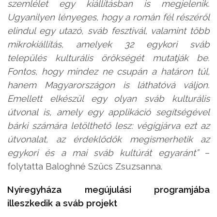
szemlélet egy kiállításban is megjelenik.
Ugyanilyen lényeges, hogy a román fél részéről
elindul egy utazó, sváb fesztivál, valamint több
mikrokiállítás, amelyek 32 egykori sváb
település kulturális örökségét mutatják be.
Fontos, hogy mindez ne csupán a határon túl,
hanem Magyarországon is láthatóvá váljon.
Emellett elkészül egy olyan sváb kulturális
útvonal is, amely egy applikáció segítségével
bárki számára letölthető lesz: végigjárva ezt az
útvonalat, az érdeklődők megismerhetik az
egykori és a mai sváb kultúrát egyaránt”
–
folytatta Baloghné Szűcs Zsuzsanna.
Nyíregyháza megújulási programjába
illeszkedik a sváb projekt