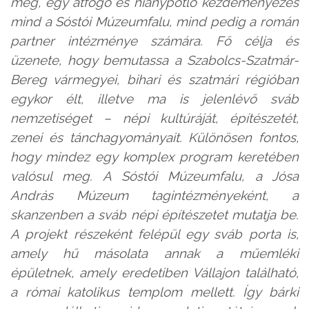
meg, egy átfogó és hiánypótló kezdeményezés
mind a Sóstói Múzeumfalu, mind pedig a román
partner intézménye számára. Fő célja és
üzenete, hogy bemutassa a Szabolcs-Szatmár-
Bereg vármegyei, bihari és szatmári régióban
egykor élt, illetve ma is jelenlévő sváb
nemzetiséget – népi kultúráját, építészetét,
zenei és tánchagyományait. Különösen fontos,
hogy mindez egy komplex program keretében
valósul meg. A Sóstói Múzeumfalu, a Jósa
András Múzeum tagintézményeként, a
skanzenben a sváb népi építészetet mutatja be.
A projekt részeként felépül egy sváb porta is,
amely hű másolata annak a műemléki
épületnek, amely eredetiben Vállajon található,
a római katolikus templom mellett. Így bárki