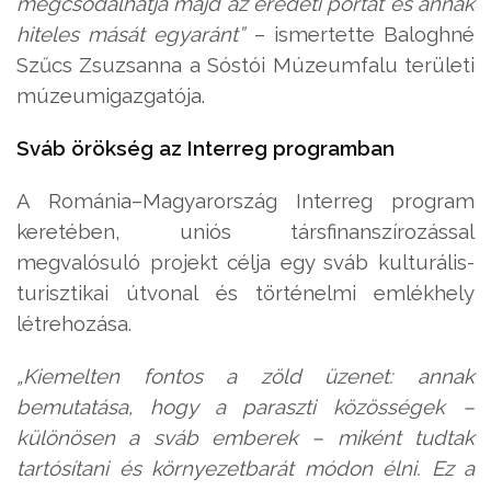
megcsodálhatja majd az eredeti portát és annak
hiteles mását egyaránt”
– ismertette Baloghné
Szűcs Zsuzsanna a Sóstói Múzeumfalu területi
múzeumigazgatója.
Sváb örökség az Interreg programban
A Románia–Magyarország Interreg program
keretében, uniós társfinanszírozással
megvalósuló projekt célja egy sváb kulturális-
turisztikai útvonal és történelmi emlékhely
létrehozása.
„Kiemelten fontos a zöld üzenet: annak
bemutatása, hogy a paraszti közösségek –
különösen a sváb emberek – miként tudtak
tartósítani és környezetbarát módon élni. Ez a