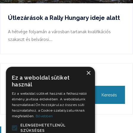
Útlezárások a Rally Hungary ideje alatt
A hétvége folyamán a városban tartanak kvalifikációs
szakaszt és belvárosi...
×
Keresés
Ez a weboldal sütiket
használ
Ez a weboldal sütiket használ a felhasználói
élmény javítása érdekében. A weboldalunk
használatával Ön hozzájárul az összes süti
használatához, a Cookie szabályzatunknak
megfelelően.
Bővebben
ELENGEDHETETLENÜL
Szavazás
SZÜKSÉGES