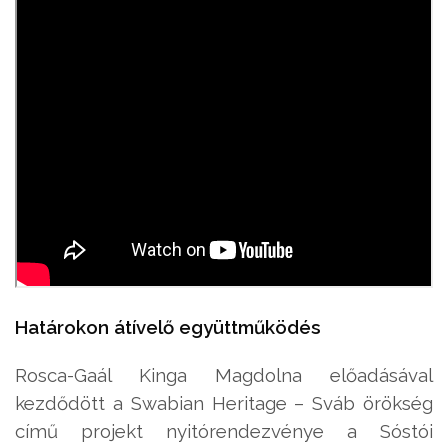
Határokon átívelő együttműködés
Rosca-Gaál Kinga Magdolna előadásával
kezdődött a Swabian Heritage – Sváb örökség
című projekt nyitórendezvénye a Sóstói